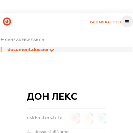
CAHEADER.GETTEST
CAHEADER.SEARCH
document.dossier
ДОН ЛЕКС
riskFactors.title
0
0
0
dossier.fullName: