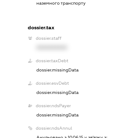
наземного транспорту
dossier.tax
dossier.staff
XXXXXXXXXX
dossier.taxDebt
dossier.missingData
dossier.esvDebt
dossier.missingData
dossier.ndsPayer
dossier.missingData
dossier.ndsAnnul
Анульовано з 10.06.15 у зв'язку з: