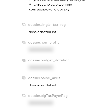
Анульовано за рiшенням
контролюючого органу
.
dossier.single_tax_reg
dossier.notInList
dossier.non_profit
XXXXXXXXXX
dossier.budget_dotation
XXXXXXXXXX
dossier.palne_akciz
dossier.notInList
dossier.bigTaxPayerReg
XXXXXXXXXX