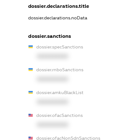
dossier.declarations.title
dossier.declarations.noData
dossier.sanctions
dossier.specSanctions
XXXXXXXXXX
dossier.rnboSanctions
XXXXXXXXXX
dossier.amkuBlackList
XXXXXXXXXX
dossier.ofacSanctions
XXXXXXXXXX
dossier.ofacNonSdnSanctions