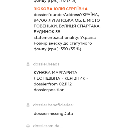
фонду (грн.):
70
(7 %)
ЗЮКОВА ЮЛІЯ СЕРГІЇВНА
dossier.founderAddress
УКРАЇНА,
94700, ЛУГАНСЬКА ОБЛ., МІСТО
РОВЕНЬКИ, ВУЛИЦЯ СПАРТАКА,
БУДИНОК 38
statements.nationality:
Україна
Розмір внеску до статутного
фонду (грн.):
350
(35 %)
dossier.heads:
КУНЄВА МАРГАРИТА
ЛЕОНІДІВНА
-
КЕРІВНИК
-
dossier.from 02.11.12
dossier.position -
dossier.beneficiaries:
dossier.missingData
dossier.smida: