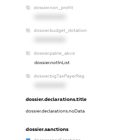
dossier.non_profit
XXXXXXXXXX
dossier.budget_dotation
XXXXXXXXXX
dossier.palne_akciz
dossier.notInList
dossier.bigTaxPayerReg
XXXXXXXXXX
dossier.declarations.title
dossier.declarations.noData
dossier.sanctions
dossier.specSanctions