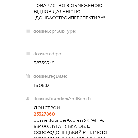
ТОВАРИСТВО З ОБМЕЖЕНОЮ
ВІДПОВІДАЛЬНІСТЮ
"ДОНБАССТРОЙПЕРСПЕКТИВА"
dossier.opfSubType:
-
dossier.edrpo:
38355549
dossier.regDate:
16.08.12
dossier.foundersAndBenef:
ДОНСТРОЙ
25327860
dossier.founderAddress
УКРАЇНА,
93400, ЛУГАНСЬКА ОБЛ.,
СЄВЄРОДОНЕЦЬКИЙ Р-Н, МІСТО