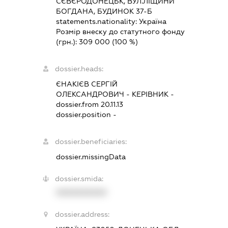
СЄВЄРОДОНЕЦЬК, ВУЛ.ЛІЩИНИ
БОГДАНА, БУДИНОК 37-Б
statements.nationality:
Україна
Розмір внеску до статутного фонду
(грн.):
309 000
(100 %)
dossier.heads:
ЄНАКІЄВ СЕРГІЙ
ОЛЕКСАНДРОВИЧ
-
КЕРІВНИК
-
dossier.from 20.11.13
dossier.position -
dossier.beneficiaries:
dossier.missingData
dossier.smida:
XXXXXXXXXX
dossier.address: