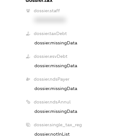
dossier.tax
dossier.staff
XXXXXXXXXX
dossier.taxDebt
dossier.missingData
dossier.esvDebt
dossier.missingData
dossier.ndsPayer
dossier.missingData
dossier.ndsAnnul
dossier.missingData
dossier.single_tax_reg
dossier.notInList