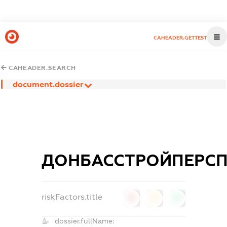
CAHEADER.GETTEST
CAHEADER.SEARCH
document.dossier
ДОНБАССТРОЙПЕРС
riskFactors.title
0
0
0
dossier.fullName: