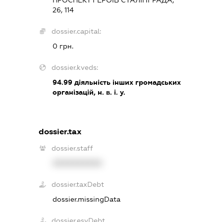
ПРОСПЕКТ ГЕРОЇВ СТАЛІНГРАДА,
26, 114
dossier.capital:
0 грн.
dossier.kveds:
94.99
діяльність інших громадських
організацій, н. в. і. у.
dossier.tax
dossier.staff
XXXXXXXXXX
dossier.taxDebt
dossier.missingData
dossier.esvDebt