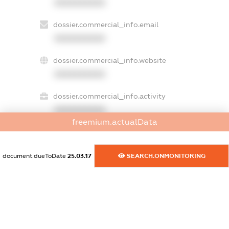
XXXXXXXXXX
dossier.commercial_info.email
XXXXXXXXXX
dossier.commercial_info.website
XXXXXXXXXX
dossier.commercial_info.activity
XXXXXXXXXX
freemium.actualData
freemium.exampleText_1
document.dueToDate
25.03.17
SEARCH.ONMONITORING
freemium.exampleText_2
freemium.anonymousPerSearch2
FREEMIUM.DETAILS
FREEMIUM.REGISTER