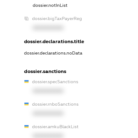
dossier.notInList
dossier.bigTaxPayerReg
XXXXXXXXXX
dossier.declarations.title
dossier.declarations.noData
dossier.sanctions
dossier.specSanctions
XXXXXXXXXX
dossier.rnboSanctions
XXXXXXXXXX
dossier.amkuBlackList
XXXXXXXXXX