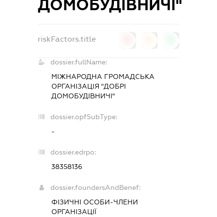
ДОМОБУДІВНИЧІ"
riskFactors.title
0
0
0
dossier.fullName:
МІЖНАРОДНА ГРОМАДСЬКА
ОРГАНІЗАЦІЯ "ДОБРІ
ДОМОБУДІВНИЧІ"
dossier.opfSubType:
-
dossier.edrpo:
38358136
dossier.foundersAndBenef:
ФІЗИЧНІ ОСОБИ-ЧЛЕНИ
ОРГАНІЗАЦІЇ