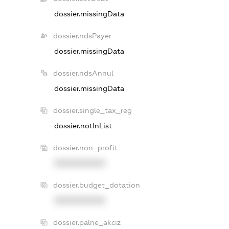
dossier.missingData
dossier.ndsPayer
dossier.missingData
dossier.ndsAnnul
dossier.missingData
dossier.single_tax_reg
dossier.notInList
dossier.non_profit
XXXXXXXXXX
dossier.budget_dotation
XXXXXXXXXX
dossier.palne_akciz