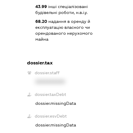
43.99
інші спеціалізовані
будівельні роботи, н.в.і.у.
68.20
надання в оренду й
експлуатацію власного чи
орендованого нерухомого
майна
dossier.tax
dossier.staff
XXXXXXXXXX
dossier.taxDebt
dossier.missingData
dossier.esvDebt
dossier.missingData