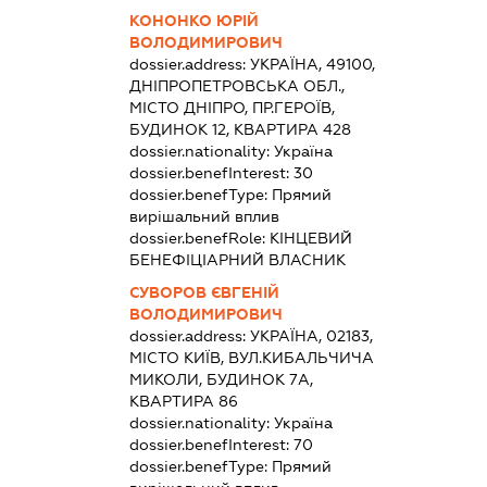
КОНОНКО ЮРІЙ
ВОЛОДИМИРОВИЧ
dossier.address:
УКРАЇНА, 49100,
ДНІПРОПЕТРОВСЬКА ОБЛ.,
МІСТО ДНІПРО, ПР.ГЕРОЇВ,
БУДИНОК 12, КВАРТИРА 428
dossier.nationality:
Україна
dossier.benefInterest:
30
dossier.benefType:
Прямий
вирішальний вплив
dossier.benefRole:
КІНЦЕВИЙ
БЕНЕФІЦІАРНИЙ ВЛАСНИК
СУВОРОВ ЄВГЕНІЙ
ВОЛОДИМИРОВИЧ
dossier.address:
УКРАЇНА, 02183,
МІСТО КИЇВ, ВУЛ.КИБАЛЬЧИЧА
МИКОЛИ, БУДИНОК 7А,
КВАРТИРА 86
dossier.nationality:
Україна
dossier.benefInterest:
70
dossier.benefType:
Прямий