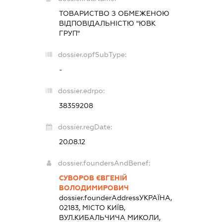
ТОВАРИСТВО З ОБМЕЖЕНОЮ
ВІДПОВІДАЛЬНІСТЮ "ЮВК
ГРУП"
dossier.opfSubType:
-
dossier.edrpo:
38359208
dossier.regDate:
20.08.12
dossier.foundersAndBenef:
СУВОРОВ ЄВГЕНІЙ
ВОЛОДИМИРОВИЧ
dossier.founderAddress
УКРАЇНА,
02183, МІСТО КИЇВ,
ВУЛ.КИБАЛЬЧИЧА МИКОЛИ,