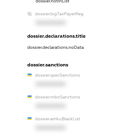
dossier.notInList
dossier.bigTaxPayerReg
XXXXXXXXXX
dossier.declarations.title
dossier.declarations.noData
dossier.sanctions
dossier.specSanctions
XXXXXXXXXX
dossier.rnboSanctions
XXXXXXXXXX
dossier.amkuBlackList
XXXXXXXXXX