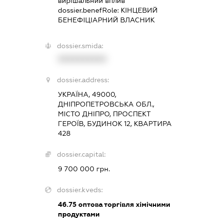
вирішальний вплив
dossier.benefRole:
КІНЦЕВИЙ
БЕНЕФІЦІАРНИЙ ВЛАСНИК
dossier.smida:
XXXXXXXXXX
dossier.address:
УКРАЇНА, 49000,
ДНІПРОПЕТРОВСЬКА ОБЛ.,
МІСТО ДНІПРО, ПРОСПЕКТ
ГЕРОЇВ, БУДИНОК 12, КВАРТИРА
428
dossier.capital:
9 700 000 грн.
dossier.kveds:
46.75
оптова торгівля хімічними
продуктами