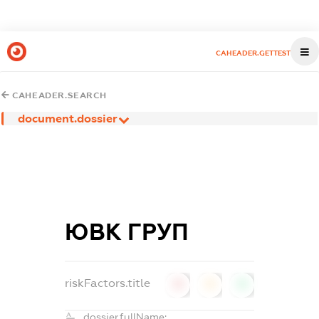
CAHEADER.GETTEST
CAHEADER.SEARCH
document.dossier
ЮВК ГРУП
riskFactors.title
0
0
0
dossier.fullName: