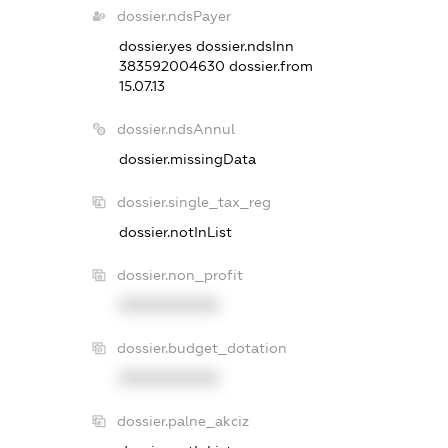
dossier.ndsPayer
dossier.yes
dossier.ndsInn
383592004630
dossier.from
15.07.13
dossier.ndsAnnul
dossier.missingData
dossier.single_tax_reg
dossier.notInList
dossier.non_profit
XXXXXXXXXX
dossier.budget_dotation
XXXXXXXXXX
dossier.palne_akciz