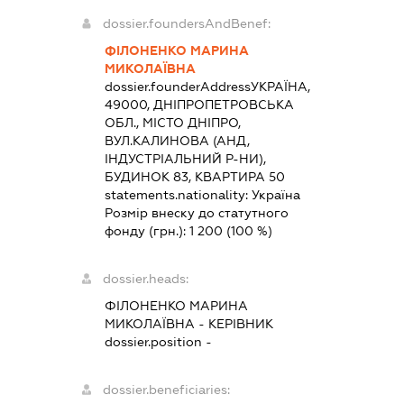
dossier.foundersAndBenef:
ФІЛОНЕНКО МАРИНА
МИКОЛАЇВНА
dossier.founderAddress
УКРАЇНА,
49000, ДНІПРОПЕТРОВСЬКА
ОБЛ., МІСТО ДНІПРО,
ВУЛ.КАЛИНОВА (АНД,
ІНДУСТРІАЛЬНИЙ Р-НИ),
БУДИНОК 83, КВАРТИРА 50
statements.nationality:
Україна
Розмір внеску до статутного
фонду (грн.):
1 200
(100 %)
dossier.heads:
ФІЛОНЕНКО МАРИНА
МИКОЛАЇВНА
-
КЕРІВНИК
dossier.position -
dossier.beneficiaries: