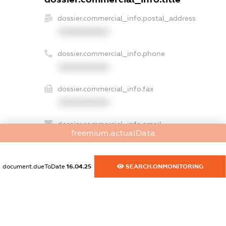
dossier.commercial_info.postal_address
XXXXXXXXXX
dossier.commercial_info.phone
XXXXXXXXXX
dossier.commercial_info.fax
XXXXXXXXXX
dossier.commercial_info.email
freemium.actualData
XXXXXXXXXX
dossier.commercial_info.website
document.dueToDate
16.04.25
SEARCH.ONMONITORING
XXXXXXXXXX
dossier.commercial_info.activity
XXXXXXXXXX