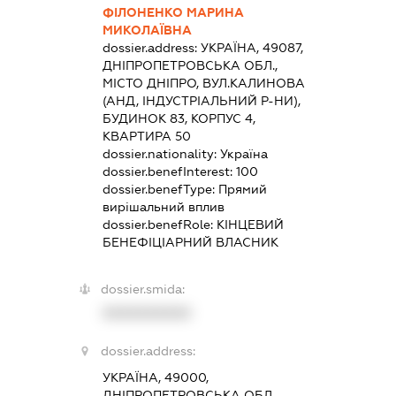
ФІЛОНЕНКО МАРИНА
МИКОЛАЇВНА
dossier.address:
УКРАЇНА, 49087,
ДНІПРОПЕТРОВСЬКА ОБЛ.,
МІСТО ДНІПРО, ВУЛ.КАЛИНОВА
(АНД, ІНДУСТРІАЛЬНИЙ Р-НИ),
БУДИНОК 83, КОРПУС 4,
КВАРТИРА 50
dossier.nationality:
Україна
dossier.benefInterest:
100
dossier.benefType:
Прямий
вирішальний вплив
dossier.benefRole:
КІНЦЕВИЙ
БЕНЕФІЦІАРНИЙ ВЛАСНИК
dossier.smida:
XXXXXXXXXX
dossier.address:
УКРАЇНА, 49000,
ДНІПРОПЕТРОВСЬКА ОБЛ.,