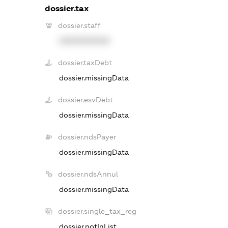
dossier.tax
dossier.staff
XXXXXXXXXX
dossier.taxDebt
dossier.missingData
dossier.esvDebt
dossier.missingData
dossier.ndsPayer
dossier.missingData
dossier.ndsAnnul
dossier.missingData
dossier.single_tax_reg
dossier.notInList