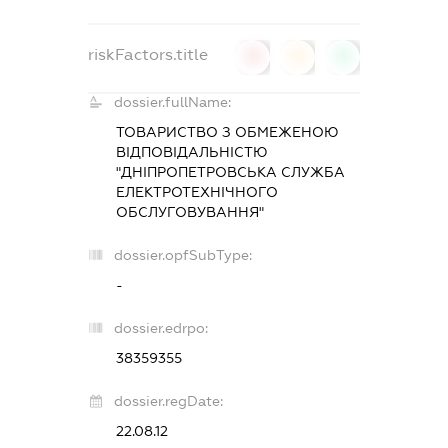
riskFactors.title
0
0
0
dossier.fullName:
ТОВАРИСТВО З ОБМЕЖЕНОЮ
ВІДПОВІДАЛЬНІСТЮ
"ДНІПРОПЕТРОВСЬКА СЛУЖБА
ЕЛЕКТРОТЕХНІЧНОГО
ОБСЛУГОВУВАННЯ"
dossier.opfSubType:
-
dossier.edrpo:
38359355
dossier.regDate:
22.08.12