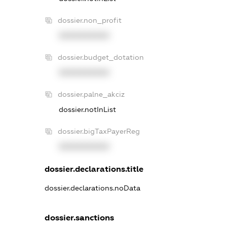
dossier.non_profit
XXXXXXXXXX
dossier.budget_dotation
XXXXXXXXXX
dossier.palne_akciz
dossier.notInList
dossier.bigTaxPayerReg
XXXXXXXXXX
dossier.declarations.title
dossier.declarations.noData
dossier.sanctions