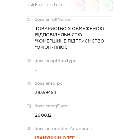
riskFactors.title
0
0
0
dossier.fullName:
ТОВАРИСТВО З ОБМЕЖЕНОЮ
ВІДПОВІДАЛЬНІСТЮ
"КОМЕРЦІЙНЕ ПІДПРИЄМСТВО
"ОРІОН-ПЛЮС"
dossier.opfSubType:
-
dossier.edrpo:
38359454
dossier.regDate:
26.08.12
dossier.foundersAndBenef:
ІВАНУШКІН ОЛЕГ