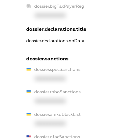
dossier.bigTaxPayerReg
XXXXXXXXXX
dossier.declarations.title
dossier.declarations.noData
dossier.sanctions
dossier.specSanctions
XXXXXXXXXX
dossier.rnboSanctions
XXXXXXXXXX
dossier.amkuBlackList
XXXXXXXXXX
dossier.ofacSanctions