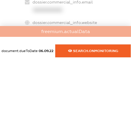
dossier.commercial_info.email
XXXXXXXXXX
dossier.commercial_info.website
XXXXXXXXXX
freemium.actualData
dossier.commercial_info.activity
XXXXXXXXXX
document.dueToDate
06.09.22
SEARCH.ONMONITORING
freemium.exampleText_1
freemium.exampleText_2
freemium.anonymousPerSearch2
FREEMIUM.DETAILS
FREEMIUM.REGISTER