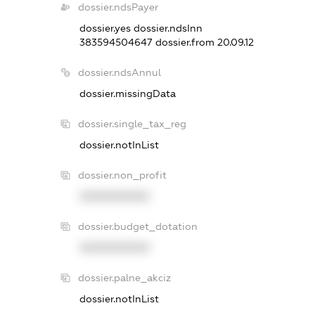
dossier.ndsPayer
dossier.yes
dossier.ndsInn
383594504647
dossier.from 20.09.12
dossier.ndsAnnul
dossier.missingData
dossier.single_tax_reg
dossier.notInList
dossier.non_profit
XXXXXXXXXX
dossier.budget_dotation
XXXXXXXXXX
dossier.palne_akciz
dossier.notInList