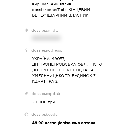
вирішальний вплив
dossier.benefRole:
КІНЦЕВИЙ
БЕНЕФІЦІАРНИЙ ВЛАСНИК
dossier.smida:
XXXXXXXXXX
dossier.address:
УКРАЇНА, 49033,
ДНІПРОПЕТРОВСЬКА ОБЛ., МІСТО
ДНІПРО, ПРОСПЕКТ БОГДАНА
ХМЕЛЬНИЦЬКОГО, БУДИНОК 74,
КВАРТИРА 2
dossier.capital:
30 000 грн.
dossier.kveds:
46.90
неспеціалізована оптова