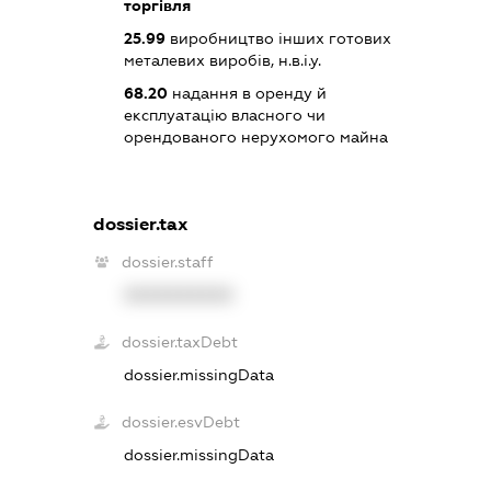
торгівля
25.99
виробництво інших готових
металевих виробів, н.в.і.у.
68.20
надання в оренду й
експлуатацію власного чи
орендованого нерухомого майна
dossier.tax
dossier.staff
XXXXXXXXXX
dossier.taxDebt
dossier.missingData
dossier.esvDebt
dossier.missingData