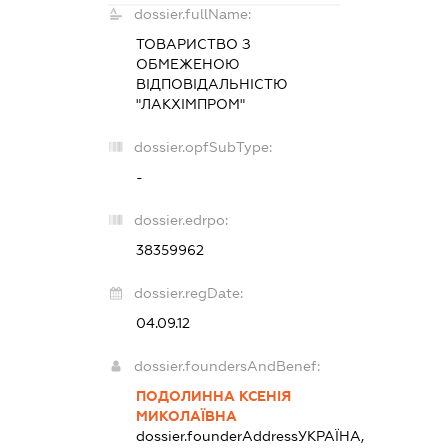
dossier.fullName:
ТОВАРИСТВО З
ОБМЕЖЕНОЮ
ВІДПОВІДАЛЬНІСТЮ
"ЛАКХІМПРОМ"
dossier.opfSubType:
-
dossier.edrpo:
38359962
dossier.regDate:
04.09.12
dossier.foundersAndBenef:
ПОДОЛИННА КСЕНІЯ
МИКОЛАЇВНА
dossier.founderAddress
УКРАЇНА,