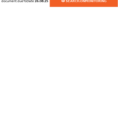
document.dueToDate
26.08.25
SEARCH.ONMONITORING
XXXXXXXXXX
dossier.gbSanctions
XXXXXXXXXX
dossier.ausSanctions
XXXXXXXXXX
dossier.euSanctions
XXXXXXXXXX
dossier.japanSanctions
XXXXXXXXXX
dossier.canadaSanctions
XXXXXXXXXX
dossier.rfSanctions