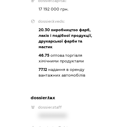
dossier.capital:
17 192 000 грн.
dossier.kveds:
20.30
виробництво фарб,
лаків і подібної продукції,
друкарської фарби та
мастик
46.75
оптова торгівля
хімічними продуктами
77.12
надання в оренду
вантажних автомобілів
dossier.tax
dossier.staff
XXXXXXXXXX