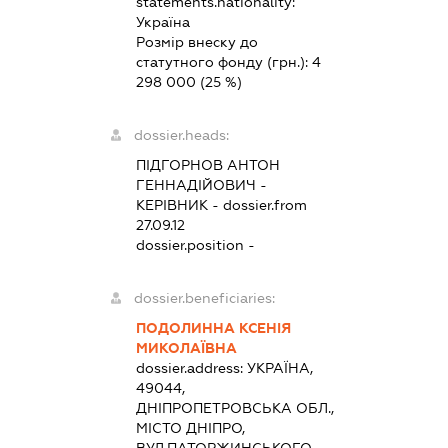
statements.nationality:
Україна
Розмір внеску до
статутного фонду (грн.):
4
298 000
(25 %)
dossier.heads:
ПІДГОРНОВ АНТОН
ГЕННАДІЙОВИЧ
-
КЕРІВНИК
- dossier.from
27.09.12
dossier.position -
dossier.beneficiaries:
ПОДОЛИННА КСЕНІЯ
МИКОЛАЇВНА
dossier.address:
УКРАЇНА,
49044,
ДНІПРОПЕТРОВСЬКА ОБЛ.,
МІСТО ДНІПРО,
ВУЛ.ПАТОРЖИНСЬКОГО,