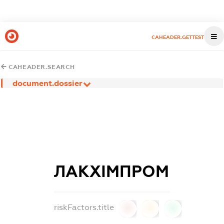
CAHEADER.GETTEST
CAHEADER.SEARCH
document.dossier
ЛАКХІМПРОМ
riskFactors.title
0
0
0