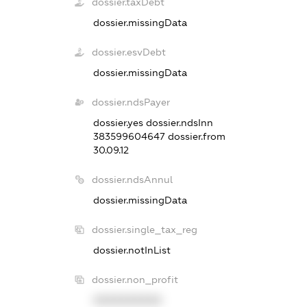
dossier.taxDebt
dossier.missingData
dossier.esvDebt
dossier.missingData
dossier.ndsPayer
dossier.yes
dossier.ndsInn
383599604647
dossier.from
30.09.12
dossier.ndsAnnul
dossier.missingData
dossier.single_tax_reg
dossier.notInList
dossier.non_profit
XXXXXXXXXX