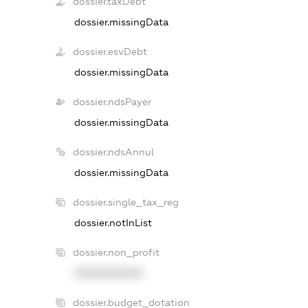
dossier.taxDebt
dossier.missingData
dossier.esvDebt
dossier.missingData
dossier.ndsPayer
dossier.missingData
dossier.ndsAnnul
dossier.missingData
dossier.single_tax_reg
dossier.notInList
dossier.non_profit
XXXXXXXXXX
dossier.budget_dotation