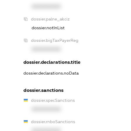
XXXXXXXXXX
dossier.palne_akciz
dossier.notInList
dossier.bigTaxPayerReg
XXXXXXXXXX
dossier.declarations.title
dossier.declarations.noData
dossier.sanctions
dossier.specSanctions
XXXXXXXXXX
dossier.rnboSanctions
XXXXXXXXXX