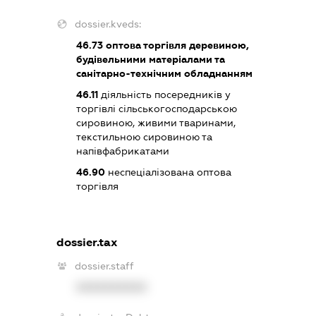
dossier.kveds:
46.73
оптова торгівля деревиною,
будівельними матеріалами та
санітарно-технічним обладнанням
46.11
діяльність посередників у
торгівлі сільськогосподарською
сировиною, живими тваринами,
текстильною сировиною та
напівфабрикатами
46.90
неспеціалізована оптова
торгівля
dossier.tax
dossier.staff
XXXXXXXXXX