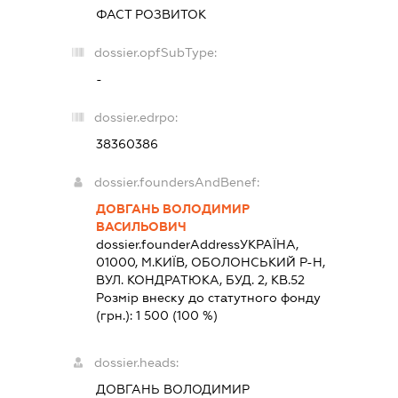
ФАСТ РОЗВИТОК
dossier.opfSubType:
-
dossier.edrpo:
38360386
dossier.foundersAndBenef:
ДОВГАНЬ ВОЛОДИМИР
ВАСИЛЬОВИЧ
dossier.founderAddress
УКРАЇНА,
01000, М.КИЇВ, ОБОЛОНСЬКИЙ Р-Н,
ВУЛ. КОНДРАТЮКА, БУД. 2, КВ.52
Розмір внеску до статутного фонду
(грн.):
1 500
(100 %)
dossier.heads:
ДОВГАНЬ ВОЛОДИМИР