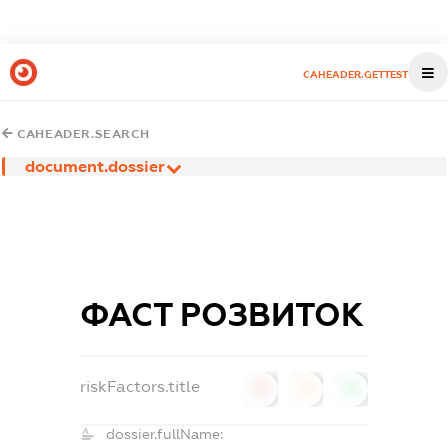
CAHEADER.GETTEST
CAHEADER.SEARCH
document.dossier
ФАСТ РОЗВИТОК
riskFactors.title
0
0
0
dossier.fullName: