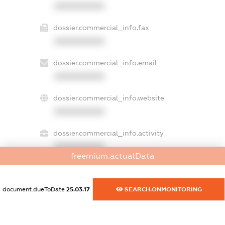
XXXXXXXXXX
dossier.commercial_info.fax
XXXXXXXXXX
dossier.commercial_info.email
XXXXXXXXXX
dossier.commercial_info.website
XXXXXXXXXX
dossier.commercial_info.activity
XXXXXXXXXX
freemium.actualData
document.dueToDate
25.03.17
SEARCH.ONMONITORING
freemium.exampleText_1
freemium.exampleText_2
freemium.anonymousPerSearch2