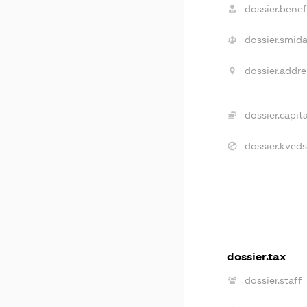
dossier.benefi
dossier.smida
dossier.addre
dossier.capita
dossier.kveds
dossier.tax
dossier.staff