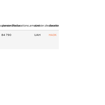
ns.personStatus
dossier.declarations.amount
dossier.declarations.currency
dossier.declarations.source
84 790
UAH
НАЗК