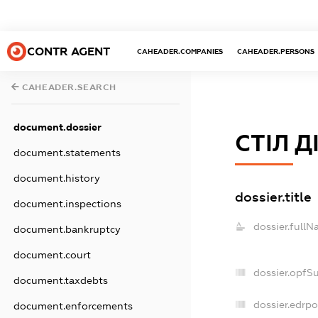
CONTR AGENT
CAHEADER.COMPANIES
CAHEADER.PERSONS
CAHEADER.SEARCH
document.dossier
СТІЛ Д
document.statements
document.history
dossier.title
document.inspections
dossier.fullN
document.bankruptcy
document.court
dossier.opfS
document.taxdebts
dossier.edrpo
document.enforcements