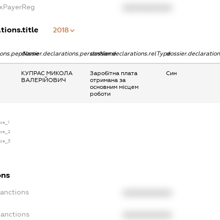
axPayerReg
XXXXXXXXXX
tions.title
2018
tions.pepName
dossier.declarations.personName
dossier.declarations.relType
dossier.declaratio
КУПРАС МИКОЛА
Заробітна плата
Син
ВАЛЕРІЙОВИЧ
отримана за
основним місцем
роботи
nse_1
nse_2
nse_3
ons
Sanctions
XXXXXXXXXX
Sanctions
XXXXXXXXXX