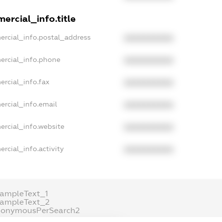
ercial_info.title
ercial_info.postal_address
XXXXXXXXXX
ercial_info.phone
XXXXXXXXXX
ercial_info.fax
XXXXXXXXXX
ercial_info.email
XXXXXXXXXX
ercial_info.website
XXXXXXXXXX
rcial_info.activity
XXXXXXXXXX
xampleText_1
xampleText_2
nonymousPerSearch2