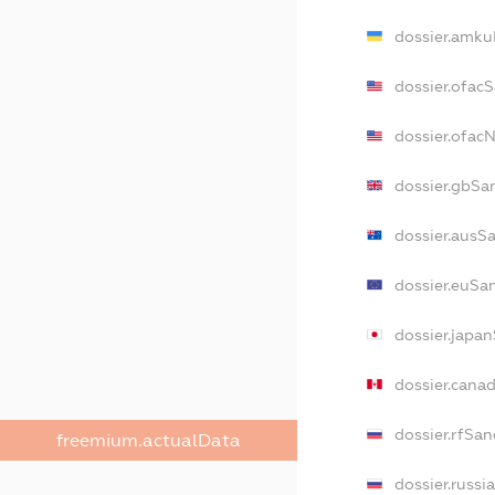
dossier.amku
dossier.ofac
dossier.ofa
dossier.gbSa
dossier.ausS
dossier.euSa
dossier.japa
dossier.cana
dossier.rfSan
freemium.actualData
dossier.russi