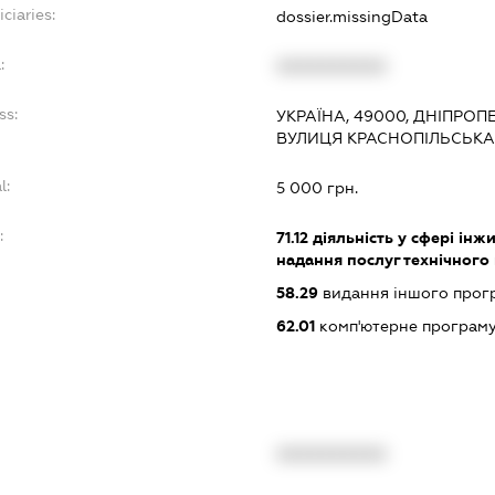
ciaries:
dossier.missingData
:
XXXXXXXXXX
ss:
УКРАЇНА, 49000, ДНІПРОП
ВУЛИЦЯ КРАСНОПІЛЬСЬКА,
l:
5 000 грн.
:
71.12
діяльність у сфері інжи
надання послуг технічного
58.29
видання іншого прог
62.01
комп'ютерне програм
XXXXXXXXXX