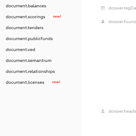
document.balances
dossier.regDa
document.scorings
new!
dossier.foun
document.tenders
document.publicfunds
document.ved
document.semantrum
document.relationships
document.licenses
new!
dossier.heads