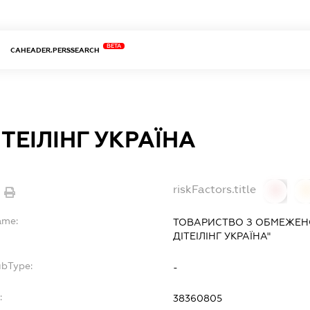
BETA
CAHEADER.PERSSEARCH
ІТЕІЛІНГ УКРАЇНА
riskFactors.title
0
ame:
ТОВАРИСТВО З ОБМЕЖЕНО
ДІТЕІЛІНГ УКРАЇНА"
ubType:
-
:
38360805