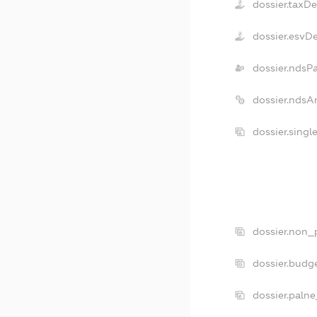
dossier.taxD
dossier.esvD
dossier.ndsP
dossier.ndsA
dossier.sing
dossier.non_
dossier.budg
dossier.palne