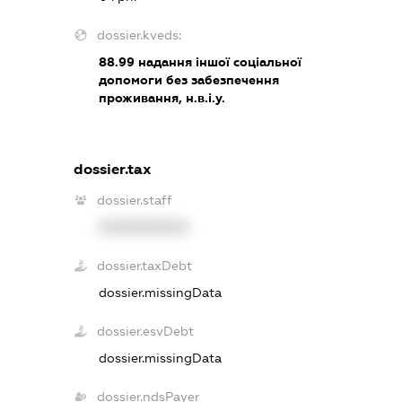
dossier.kveds:
88.99
надання іншої соціальної
допомоги без забезпечення
проживання, н.в.і.у.
dossier.tax
dossier.staff
XXXXXXXXXX
dossier.taxDebt
dossier.missingData
dossier.esvDebt
dossier.missingData
dossier.ndsPayer