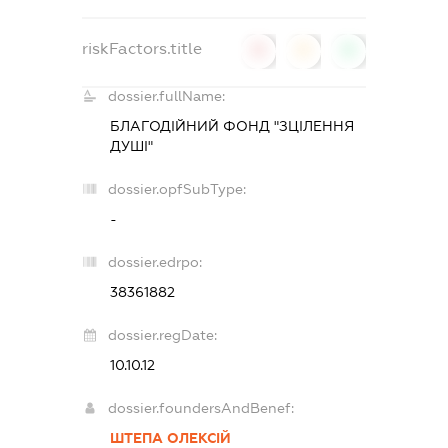
riskFactors.title
0
0
0
dossier.fullName:
БЛАГОДІЙНИЙ ФОНД "ЗЦІЛЕННЯ
ДУШІ"
dossier.opfSubType:
-
dossier.edrpo:
38361882
dossier.regDate:
10.10.12
dossier.foundersAndBenef:
ШТЕПА ОЛЕКСІЙ