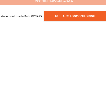
freemium.actualData
dossier.commercial_info.website
XXXXXXXXXX
document.dueToDate
02.12.22
SEARCH.ONMONITORING
dossier.commercial_info.activity
XXXXXXXXXX
freemium.exampleText_1
freemium.exampleText_2
freemium.anonymousPerSearch2
FREEMIUM.DETAILS
FREEMIUM.REGISTER