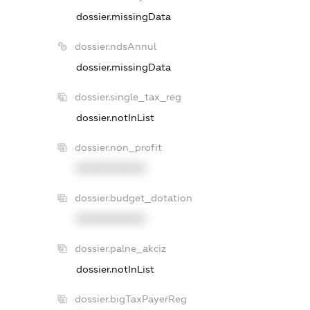
dossier.missingData
dossier.ndsAnnul
dossier.missingData
dossier.single_tax_reg
dossier.notInList
dossier.non_profit
XXXXXXXXXX
dossier.budget_dotation
XXXXXXXXXX
dossier.palne_akciz
dossier.notInList
dossier.bigTaxPayerReg