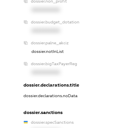
dossier.non_profit
XXXXXXXXXX
dossier.budget_dotation
XXXXXXXXXX
dossier.palne_akciz
dossier.notInList
dossier.bigTaxPayerReg
XXXXXXXXXX
dossier.declarations.title
dossier.declarations.noData
dossier.sanctions
dossier.specSanctions