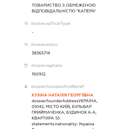
ТОВАРИСТВО З ОБМЕЖЕНОЮ
ВІДПОВІДАЛЬНІСТЮ "КАПЕРА"
dossier.opfSubType:
-
dossier.edrpo:
38365714
dossier.regDate:
19.09.12
dossier.foundersAndBenef:
КУЗІНА НАТАЛІЯ ГЕОРГІЇВНА
dossier.founderAddress
УКРАЇНА,
01042, МІСТО КИЇВ, БУЛЬВАР
ПРИЙМАЧЕНКА, БУДИНОК 6-А,
КВАРТИРА 55
statements.nationality:
Україна