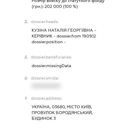
Розмір внеску до статутного фонду
(грн.):
202 000
(100 %)
dossier.heads:
КУЗІНА НАТАЛІЯ ГЕОРГІЇВНА
-
КЕРІВНИК
- dossier.from 19.09.12
dossier.position -
dossier.beneficiaries:
dossier.missingData
dossier.smida:
XXXXXXXXXX
dossier.address:
УКРАЇНА, 03680, МІСТО КИЇВ,
ПРОВУЛОК БОРОДЯНСЬКИЙ,
БУДИНОК 3