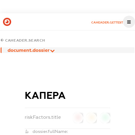
CAHEADER.GETTEST
CAHEADER.SEARCH
document.dossier
КАПЕРА
riskFactors.title
0
0
0
dossier.fullName: