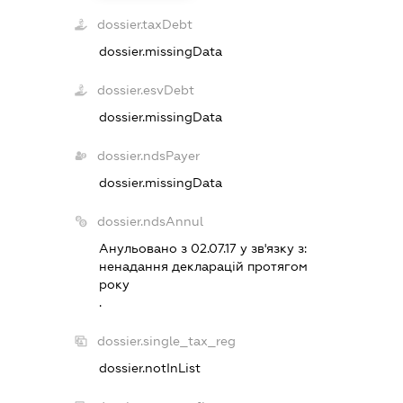
dossier.taxDebt
dossier.missingData
dossier.esvDebt
dossier.missingData
dossier.ndsPayer
dossier.missingData
dossier.ndsAnnul
Анульовано з 02.07.17 у зв'язку з:
ненадання декларацiй протягом
року
.
dossier.single_tax_reg
dossier.notInList