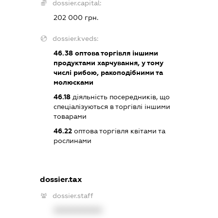
dossier.capital:
202 000 грн.
dossier.kveds:
46.38
оптова торгівля іншими
продуктами харчування, у тому
числі рибою, ракоподібними та
молюсками
46.18
діяльність посередників, що
спеціалізуються в торгівлі іншими
товарами
46.22
оптова торгівля квітами та
рослинами
dossier.tax
dossier.staff
XXXXXXXXXX