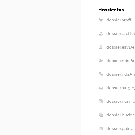
dossier.tax
dossier.staff
dossier.taxDe
dossier.esvDe
dossier.ndsPa
dossier.ndsA
dossier.singl
dossier.non_p
dossier.budg
dossier.palne