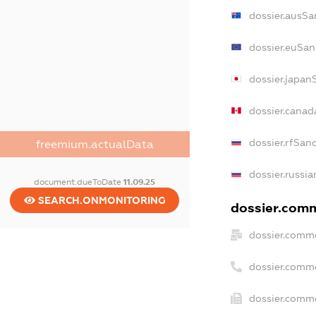
dossier.ausSa
dossier.euSan
dossier.japan
dossier.canad
dossier.rfSan
freemium.actualData
dossier.russia
document.dueToDate
11.09.25
SEARCH.ONMONITORING
dossier.comme
dossier.comme
dossier.comm
dossier.comme