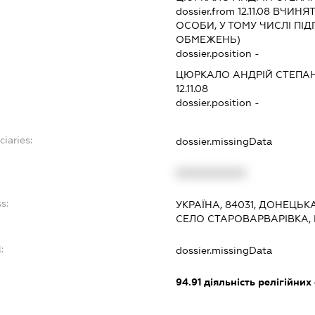
dossier.from 12.11.08
ВЧИНЯТИ
ОСОБИ, У ТОМУ ЧИСЛІ ПІ
ОБМЕЖЕНЬ)
dossier.position -
ЦЮРКАЛО АНДРІЙ СТЕПА
12.11.08
dossier.position -
ciaries:
dossier.missingData
XXXXXXXXXX
s:
УКРАЇНА, 84031, ДОНЕЦЬК
СЕЛО СТАРОВАРВАРІВКА, 
:
dossier.missingData
94.91
діяльність релігійних