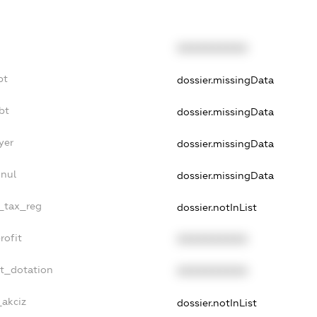
XXXXXXXXXX
bt
dossier.missingData
bt
dossier.missingData
yer
dossier.missingData
nnul
dossier.missingData
e_tax_reg
dossier.notInList
rofit
XXXXXXXXXX
et_dotation
XXXXXXXXXX
_akciz
dossier.notInList