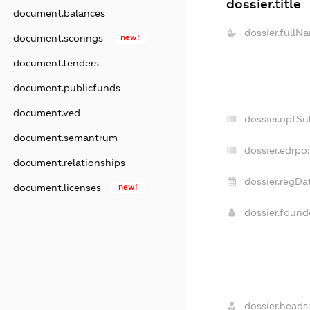
dossier.title
document.balances
dossier.fullN
document.scorings
new!
document.tenders
document.publicfunds
document.ved
dossier.opfSu
document.semantrum
dossier.edrpo:
document.relationships
dossier.regDa
document.licenses
new!
dossier.foun
dossier.heads: