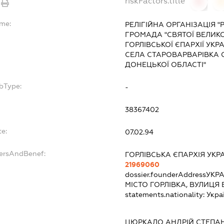
riskFactors.title
0
ame:
РЕЛІГІЙНА ОРГАНІЗАЦІЯ 
ГРОМАДА "СВЯТОЇ ВЕЛИК
ГОРЛІВСЬКОЇ ЄПАРХІЇ УК
СЕЛА СТАРОВАРВАРІВКА 
ДОНЕЦЬКОЇ ОБЛАСТІ"
bType:
-
38367402
te:
07.02.94
dersAndBenef:
ГОРЛІВСЬКА ЄПАРХІЯ УКР
21969060
dossier.founderAddress
УКРА
МІСТО ГОРЛІВКА, ВУЛИЦЯ
statements.nationality:
Укра
ЦЮРКАЛО АНДРІЙ СТЕПА