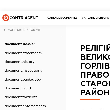
CONTR AGENT
CAHEADER.COMPANIES
CAHEADER.PERSONS
CAHEADER.SEARCH
document.dossier
РЕЛІГ
document.statements
ВЕЛИК
document.history
ГОРЛІВ
document.inspections
ПРАВО
document.bankruptcy
СТАРО
document.court
РАЙОН
document.taxdebts
document.enforcements