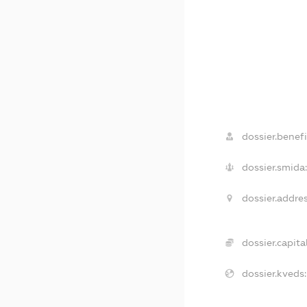
dossier.benefi
dossier.smida:
dossier.addres
dossier.capital
dossier.kveds: