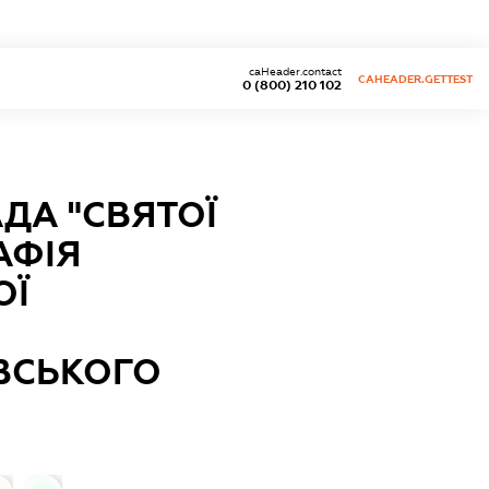
caHeader.contact
CAHEADER.GETTEST
0 (800) 210 102
ДА "СВЯТОЇ
АФІЯ
ОЇ
ВСЬКОГО