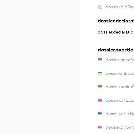
dossier.bigT
dossier.declarat
dossier.declarati
dossier.sanctio
dossier.specS
dossier.rnboS
dossier.amkuB
dossier.ofacS
dossier.ofac
dossier.gbSan