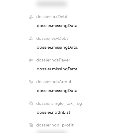
XXXXXXXXXX
dossier.taxDebt
dossier.missingData
dossier.esvDebt
dossier.missingData
dossier.ndsPayer
dossier.missingData
dossier.ndsAnnul
dossier.missingData
dossier.single_tax_reg
dossier.notInList
dossier.non_profit