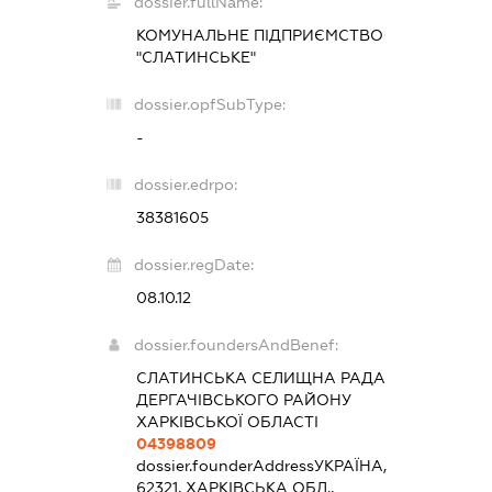
dossier.fullName:
КОМУНАЛЬНЕ ПІДПРИЄМСТВО
"СЛАТИНСЬКЕ"
dossier.opfSubType:
-
dossier.edrpo:
38381605
dossier.regDate:
08.10.12
dossier.foundersAndBenef:
СЛАТИНСЬКА СЕЛИЩНА РАДА
ДЕРГАЧІВСЬКОГО РАЙОНУ
ХАРКІВСЬКОЇ ОБЛАСТІ
04398809
dossier.founderAddress
УКРАЇНА,
62321, ХАРКІВСЬКА ОБЛ.,