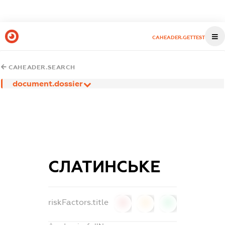
CAHEADER.GETTEST
CAHEADER.SEARCH
document.dossier
СЛАТИНСЬКЕ
riskFactors.title
0
0
0