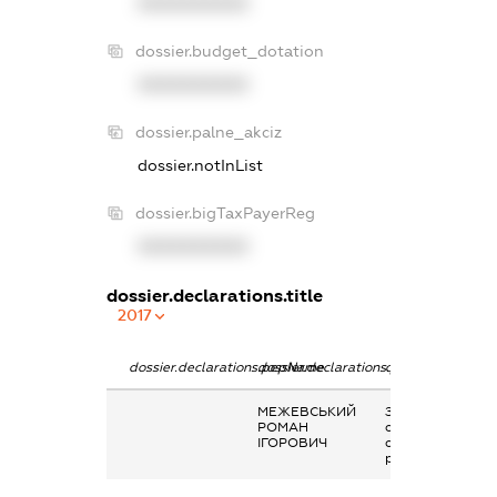
XXXXXXXXXX
dossier.budget_dotation
XXXXXXXXXX
dossier.palne_akciz
dossier.notInList
dossier.bigTaxPayerReg
XXXXXXXXXX
dossier.declarations.title
2017
dossier.declarations.pepName
dossier.declarations.personName
dossier.declarati
МЕЖЕВСЬКИЙ
Заробітна плата
РОМАН
отримана за
ІГОРОВИЧ
основним місцем
роботи