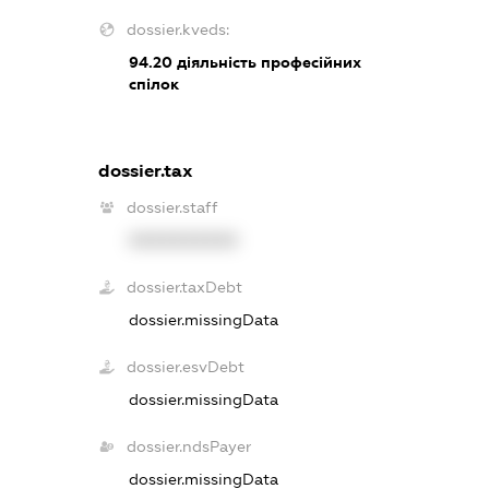
dossier.kveds:
94.20
діяльність професійних
спілок
dossier.tax
dossier.staff
XXXXXXXXXX
dossier.taxDebt
dossier.missingData
dossier.esvDebt
dossier.missingData
dossier.ndsPayer
dossier.missingData