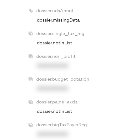
dossier.ndsAnnul
dossier.missingData
dossier.single_tax_reg
dossier.notInList
dossier.non_profit
XXXXXXXXXX
dossier.budget_dotation
XXXXXXXXXX
dossier.palne_akciz
dossier.notInList
dossier.bigTaxPayerReg
XXXXXXXXXX