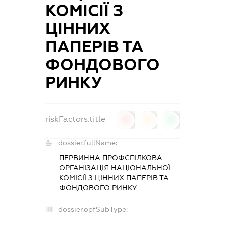
КОМІСІЇ З
ЦІННИХ
ПАПЕРІВ ТА
ФОНДОВОГО
РИНКУ
riskFactors.title
0
0
0
dossier.fullName:
ПЕРВИННА ПРОФСПІЛКОВА
ОРГАНІЗАЦІЯ НАЦІОНАЛЬНОЇ
КОМІСІЇ З ЦІННИХ ПАПЕРІВ ТА
ФОНДОВОГО РИНКУ
dossier.opfSubType:
-