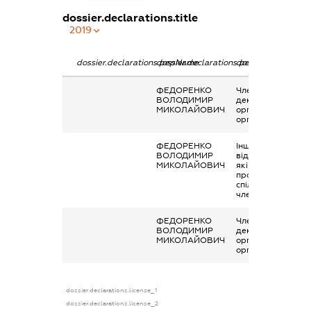
dossier.declarations.title
2019
dossier.declarations.pepName
dossier.declarations.personName
dossier.declaratio
ФЕДОРЕНКО
Членство суб’єкта
ВОЛОДИМИР
декларування в
МИКОЛАЙОВИЧ
організаціях та їх
органах
ФЕДОРЕНКО
Інше, Виплати чи
ВОЛОДИМИР
відшкодування,
МИКОЛАЙОВИЧ
які здійснюються
професійними
спілками свіїм
членам
ФЕДОРЕНКО
Членство суб’єкта
ВОЛОДИМИР
декларування в
МИКОЛАЙОВИЧ
організаціях та їх
органах
dossier.declarations.license_1
dossier.declarations.license_2