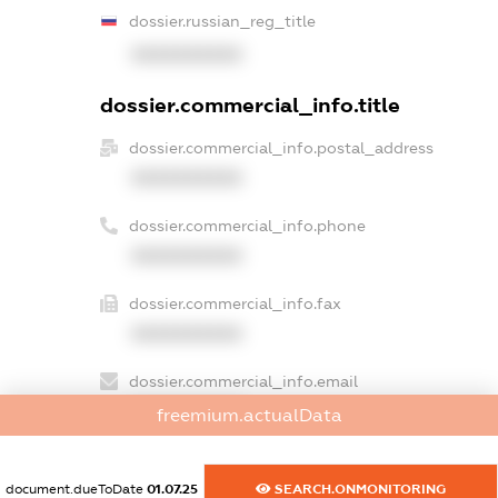
dossier.russian_reg_title
XXXXXXXXXX
dossier.commercial_info.title
dossier.commercial_info.postal_address
XXXXXXXXXX
dossier.commercial_info.phone
XXXXXXXXXX
dossier.commercial_info.fax
XXXXXXXXXX
dossier.commercial_info.email
XXXXXXXXXX
freemium.actualData
dossier.commercial_info.website
XXXXXXXXXX
document.dueToDate
01.07.25
SEARCH.ONMONITORING