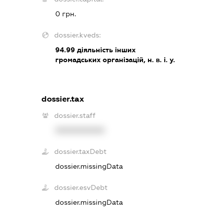
0 грн.
dossier.kveds:
94.99
діяльність інших
громадських організацій, н. в. і. у.
dossier.tax
dossier.staff
XXXXXXXXXX
dossier.taxDebt
dossier.missingData
dossier.esvDebt
dossier.missingData