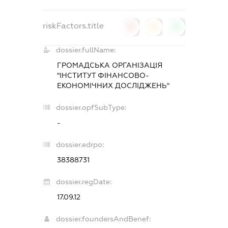
riskFactors.title
0
0
0
dossier.fullName:
ГРОМАДСЬКА ОРГАНІЗАЦІЯ
"ІНСТИТУТ ФІНАНСОВО-
ЕКОНОМІЧНИХ ДОСЛІДЖЕНЬ"
dossier.opfSubType:
-
dossier.edrpo:
38388731
dossier.regDate:
17.09.12
dossier.foundersAndBenef: