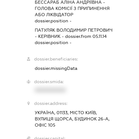
БЕССАРАБ АЛІНА АНДРІЇВНА
-
ГОЛОВА КОМІСІЇ З ПРИПИНЕННЯ
АБО ЛІКВІДАТОР
dossier.position -
ПАТУЛЯК ВОЛОДИМИР ПЕТРОВИЧ
-
КЕРІВНИК
- dossier.from 05.11.14
dossier.position -
dossier.beneficiaries:
dossier.missingData
dossier.smida:
XXXXXXXXXX
dossier.address:
УКРАЇНА, 01133, МІСТО КИЇВ,
ВУЛИЦЯ ЩОРСА, БУДИНОК 26-А,
ОФІС 105
dossier.capital: