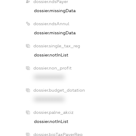
dossier.ndsPayer
dossier.missingData
dossier.ndsAnnul
dossier.missingData
dossier.single_tax_reg
dossier.notInList
dossier.non_profit
XXXXXXXXXX
dossier.budget_dotation
XXXXXXXXXX
dossier.palne_akciz
dossier.notInList
dossier.bigTaxPayerReg