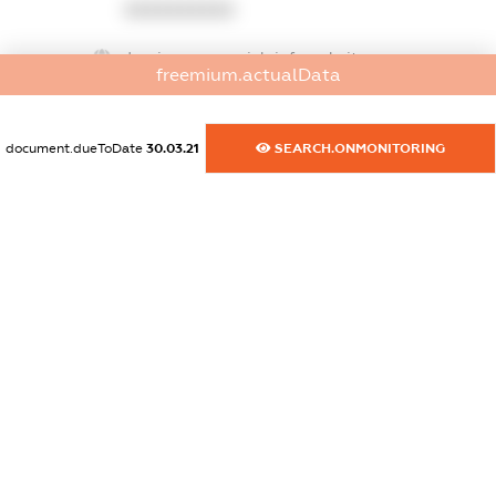
XXXXXXXXXX
dossier.commercial_info.website
freemium.actualData
XXXXXXXXXX
dossier.commercial_info.activity
document.dueToDate
30.03.21
SEARCH.ONMONITORING
XXXXXXXXXX
freemium.exampleText_1
freemium.exampleText_2
freemium.anonymousPerSearch2
FREEMIUM.DETAILS
FREEMIUM.REGISTER