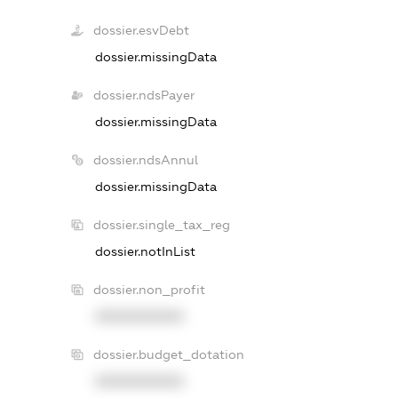
dossier.esvDebt
dossier.missingData
dossier.ndsPayer
dossier.missingData
dossier.ndsAnnul
dossier.missingData
dossier.single_tax_reg
dossier.notInList
dossier.non_profit
XXXXXXXXXX
dossier.budget_dotation
XXXXXXXXXX