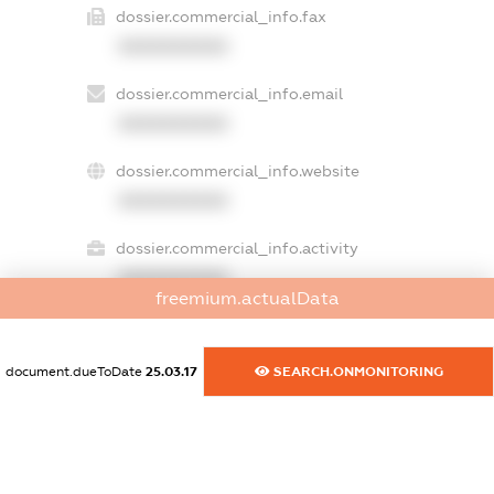
dossier.commercial_info.fax
XXXXXXXXXX
dossier.commercial_info.email
XXXXXXXXXX
dossier.commercial_info.website
XXXXXXXXXX
dossier.commercial_info.activity
XXXXXXXXXX
freemium.actualData
document.dueToDate
25.03.17
SEARCH.ONMONITORING
freemium.exampleText_1
freemium.exampleText_2
freemium.anonymousPerSearch2
FREEMIUM.DETAILS
FREEMIUM.REGISTER