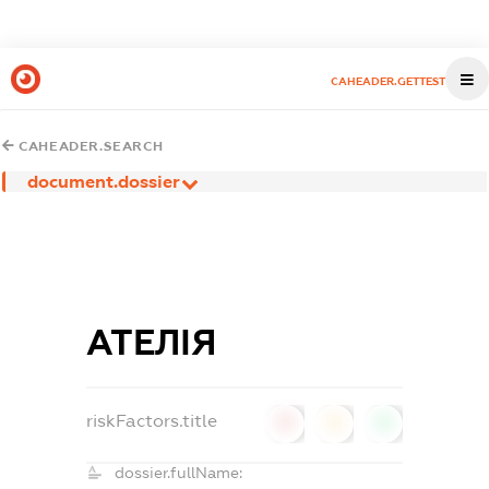
CAHEADER.GETTEST
CAHEADER.SEARCH
document.dossier
АТЕЛІЯ
riskFactors.title
0
0
0
dossier.fullName: