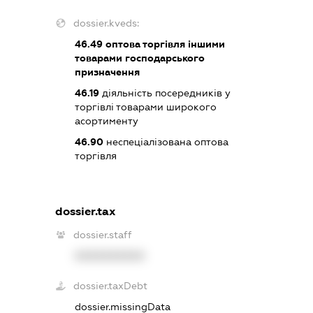
dossier.kveds:
46.49
оптова торгівля іншими
товарами господарського
призначення
46.19
діяльність посередників у
торгівлі товарами широкого
асортименту
46.90
неспеціалізована оптова
торгівля
dossier.tax
dossier.staff
XXXXXXXXXX
dossier.taxDebt
dossier.missingData