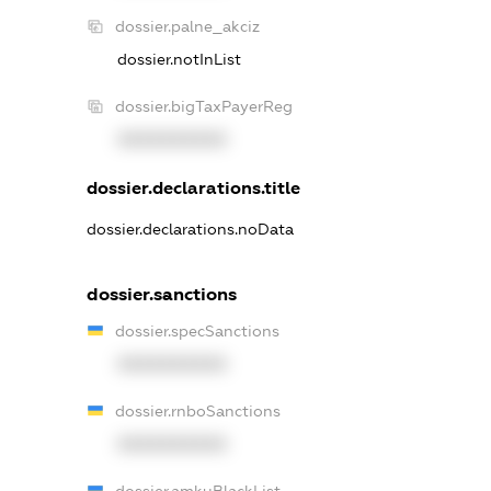
dossier.palne_akciz
dossier.notInList
dossier.bigTaxPayerReg
XXXXXXXXXX
dossier.declarations.title
dossier.declarations.noData
dossier.sanctions
dossier.specSanctions
XXXXXXXXXX
dossier.rnboSanctions
XXXXXXXXXX
dossier.amkuBlackList