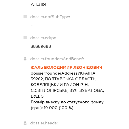
АТЕЛІЯ
dossier.opfSubType:
-
dossier.edrpo:
38389688
dossier.foundersAndBenef:
ФАЛЬ ВОЛОДИМИР ЛЕОНІДОВИЧ
dossier.founderAddress
УКРАЇНА,
39262, ПОЛТАВСЬКА ОБЛАСТЬ,
КОБЕЛЯЦЬКИЙ РАЙОН Р-Н,
С.СВІТЛОГІРСЬКЕ, ВУЛ. ЗУБАЛОВА,
БУД. 5
Розмір внеску до статутного фонду
(грн.):
19 000
(100 %)
dossier.heads: