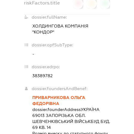
riskFactors.title
0
0
0
dossier.fullName:
ХОЛДИНГОВА КОМПАНІЯ
"КОНДОР"
dossier.opfSubType:
-
dossier.edrpo:
38389782
dossier.foundersAndBenef:
ПРИВАРНИКОВА ОЛЬГА
ФЕДОРІВНА
dossier.founderAddress
УКРАЇНА
69013 ЗАПОРIЗЬКА ОБЛ.
ШЕВЧЕНКІВСЬКИЙ ВІЙСЬКБУД БУД.
69 КВ. 14
Розмір внеску до статутного фонду