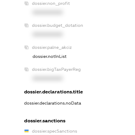
dossier.non_profit
XXXXXXXXXX
dossier.budget_dotation
XXXXXXXXXX
dossier.palne_akciz
dossier.notInList
dossier.bigTaxPayerReg
XXXXXXXXXX
dossier.declarations.title
dossier.declarations.noData
dossier.sanctions
dossier.specSanctions