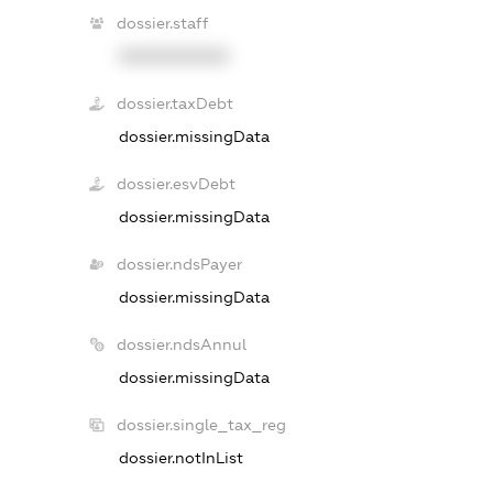
dossier.staff
XXXXXXXXXX
dossier.taxDebt
dossier.missingData
dossier.esvDebt
dossier.missingData
dossier.ndsPayer
dossier.missingData
dossier.ndsAnnul
dossier.missingData
dossier.single_tax_reg
dossier.notInList