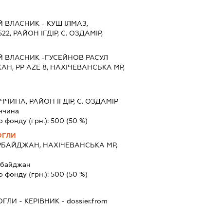
 ВЛАСНИК - КУШ ІЛМАЗ,
22, РАЙОН ІГДІР, С. ОЗДАМІР,
Й ВЛАСНИК -ГУСЕЙНОВ РАСУЛ
Н, PP AZE 8, НАХІЧЕВАНСЬКА МР,
ЧЧИНА, РАЙОН ІГДІР, С. ОЗДАМІР
ччина
о фонду (грн.):
500
(50 %)
ОГЛИ
РБАЙДЖАН, НАХІЧЕВАНСЬКА МР,
рбайджан
о фонду (грн.):
500
(50 %)
ОГЛИ
-
КЕРІВНИК
- dossier.from