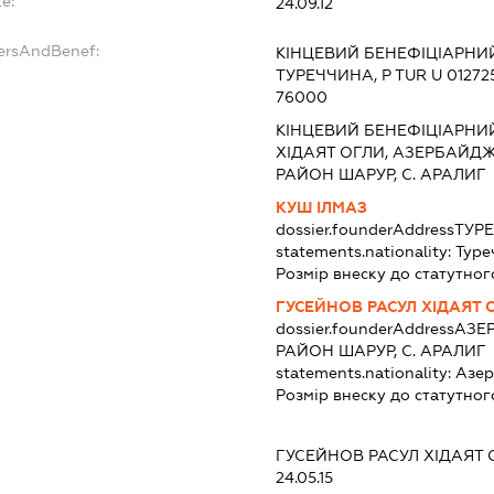
e:
24.09.12
dersAndBenef:
КІНЦЕВИЙ БЕНЕФІЦІАРНИЙ
ТУРЕЧЧИНА, P TUR U 012725
76000
КІНЦЕВИЙ БЕНЕФІЦІАРНИ
ХІДАЯТ ОГЛИ, АЗЕРБАЙДЖА
РАЙОН ШАРУР, С. АРАЛИГ
КУШ ІЛМАЗ
dossier.founderAddress
ТУРЕ
statements.nationality:
Туре
Розмір внеску до статутног
ГУСЕЙНОВ РАСУЛ ХІДАЯТ 
dossier.founderAddress
АЗЕ
РАЙОН ШАРУР, С. АРАЛИГ
statements.nationality:
Азе
Розмір внеску до статутног
ГУСЕЙНОВ РАСУЛ ХІДАЯТ 
24.05.15