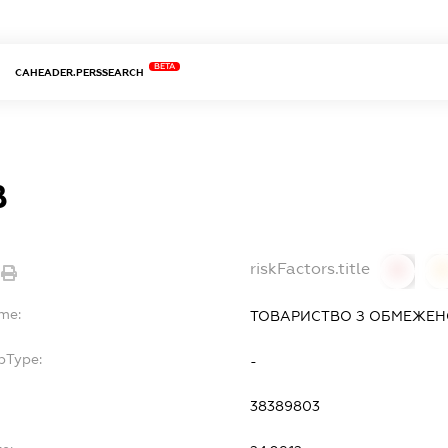
BETA
CAHEADER.PERSSEARCH
В
riskFactors.title
0
ame:
ТОВАРИСТВО З ОБМЕЖЕНО
bType:
-
38389803