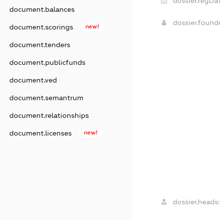
dossier.regDat
document.balances
dossier.foun
document.scorings
new!
document.tenders
document.publicfunds
document.ved
document.semantrum
document.relationships
document.licenses
new!
dossier.heads: