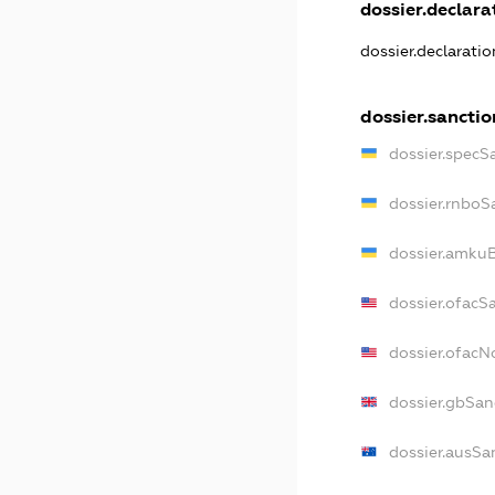
dossier.declarat
dossier.declarati
dossier.sanctio
dossier.specS
dossier.rnboS
dossier.amkuB
dossier.ofacS
dossier.ofac
dossier.gbSan
dossier.ausSa