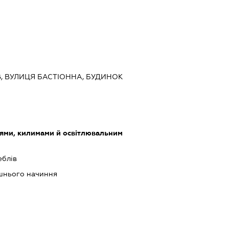
ИЇВ, ВУЛИЦЯ БАСТІОННА, БУДИНОК
лями, килимами й освітлювальним
еблів
шнього начиння