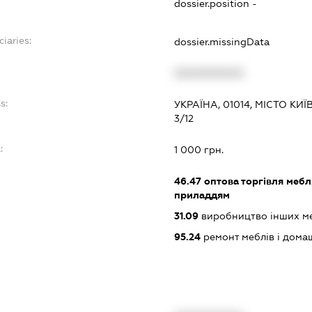
dossier.position -
ciaries:
dossier.missingData
XXXXXXXXXX
s:
УКРАЇНА, 01014, МІСТО К
3/12
:
1 000 грн.
46.47
оптова торгівля меб
приладдям
31.09
виробництво інших м
95.24
ремонт меблів і дома