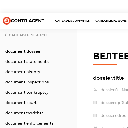
CONTR AGENT
CAHEADER.COMPANIES
CAHEADER.PERSONS
CAHEADER.SEARCH
document.dossier
ВЕЛТЕ
document.statements
document.history
dossier.title
document.inspections
dossier.fullN
document.bankruptcy
dossier.opfSu
document.court
document.taxdebts
dossier.edrpo:
document.enforcements