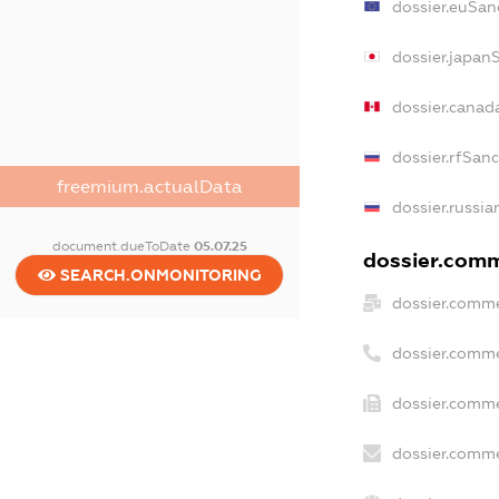
dossier.euSan
dossier.japan
dossier.canad
dossier.rfSan
freemium.actualData
dossier.russia
document.dueToDate
05.07.25
dossier.comme
SEARCH.ONMONITORING
dossier.comme
dossier.comme
dossier.comme
dossier.comme