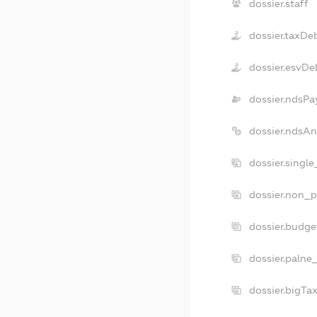
dossier.staff
dossier.taxDe
dossier.esvDe
dossier.ndsPa
dossier.ndsAn
dossier.singl
dossier.non_p
dossier.budge
dossier.palne
dossier.bigTa