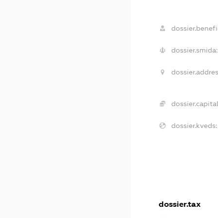
dossier.benefi
dossier.smida:
dossier.addres
dossier.capital
dossier.kveds:
dossier.tax