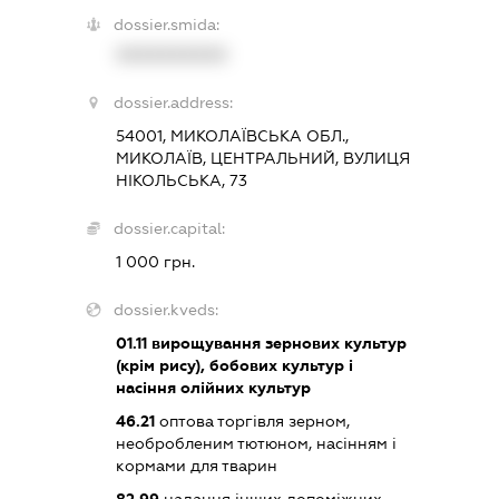
dossier.smida:
XXXXXXXXXX
dossier.address:
54001, МИКОЛАЇВСЬКА ОБЛ.,
МИКОЛАЇВ, ЦЕНТРАЛЬНИЙ, ВУЛИЦЯ
НІКОЛЬСЬКА, 73
dossier.capital:
1 000 грн.
dossier.kveds:
01.11
вирощування зернових культур
(крім рису), бобових культур і
насіння олійних культур
46.21
оптова торгівля зерном,
необробленим тютюном, насінням і
кормами для тварин
82.99
надання інших допоміжних