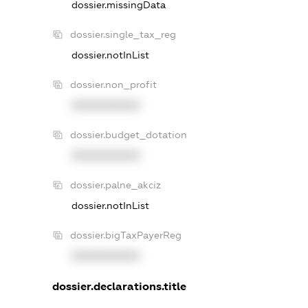
dossier.missingData
dossier.single_tax_reg
dossier.notInList
dossier.non_profit
XXXXXXXXXX
dossier.budget_dotation
XXXXXXXXXX
dossier.palne_akciz
dossier.notInList
dossier.bigTaxPayerReg
XXXXXXXXXX
dossier.declarations.title