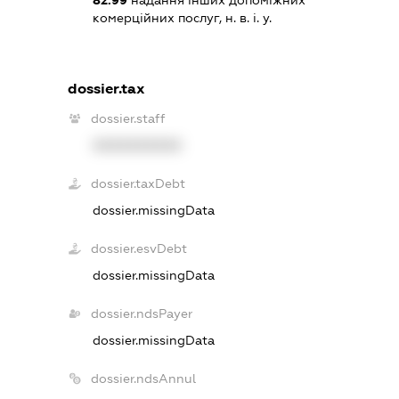
комерційних послуг, н. в. і. у.
dossier.tax
dossier.staff
XXXXXXXXXX
dossier.taxDebt
dossier.missingData
dossier.esvDebt
dossier.missingData
dossier.ndsPayer
dossier.missingData
dossier.ndsAnnul