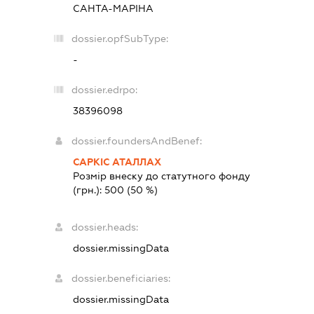
САНТА-МАРІНА
dossier.opfSubType:
-
dossier.edrpo:
38396098
dossier.foundersAndBenef:
САРКІС АТАЛЛАХ
Розмір внеску до статутного фонду
(грн.):
500
(50 %)
dossier.heads:
dossier.missingData
dossier.beneficiaries:
dossier.missingData