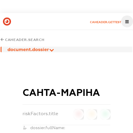
CAHEADER.GETTEST
CAHEADER.SEARCH
document.dossier
САНТА-МАРІНА
riskFactors.title
0
0
0
dossier.fullName: