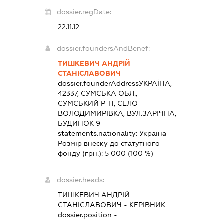
dossier.regDate:
22.11.12
dossier.foundersAndBenef:
ТИШКЕВИЧ АНДРІЙ
СТАНІСЛАВОВИЧ
dossier.founderAddress
УКРАЇНА,
42337, СУМСЬКА ОБЛ.,
СУМСЬКИЙ Р-Н, СЕЛО
ВОЛОДИМИРІВКА, ВУЛ.ЗАРІЧНА,
БУДИНОК 9
statements.nationality:
Україна
Розмір внеску до статутного
фонду (грн.):
5 000
(100 %)
dossier.heads:
ТИШКЕВИЧ АНДРІЙ
СТАНІСЛАВОВИЧ
-
КЕРІВНИК
dossier.position -