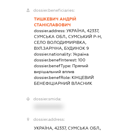
dossier.beneficiaries:
ТИШКЕВИЧ АНДРІЙ
СТАНІСЛАВОВИЧ
dossier.address:
УКРАЇНА, 42337,
СУМСЬКА ОБЛ., СУМСЬКИЙ Р-Н,
СЕЛО ВОЛОДИМИРІВКА,
ВУЛ.ЗАРІЧНА, БУДИНОК 9
dossier.nationality:
Україна
dossier.benefInterest:
100
dossier.benefType:
Прямий
вирішальний вплив
dossier.benefRole:
КІНЦЕВИЙ
БЕНЕФІЦІАРНИЙ ВЛАСНИК
dossier.smida:
XXXXXXXXXX
dossier.address:
УКРАЇНА, 42337, СУМСЬКА ОБЛ.,