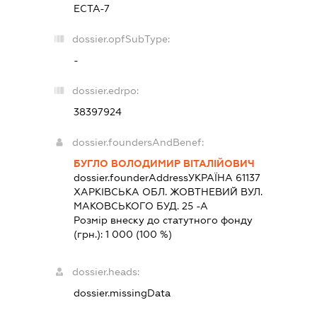
ЕСТА-7
dossier.opfSubType:
-
dossier.edrpo:
38397924
dossier.foundersAndBenef:
БУГЛО ВОЛОДИМИР ВІТАЛІЙОВИЧ
dossier.founderAddress
УКРАЇНА 61137
ХАРКIВСЬКА ОБЛ. ЖОВТНЕВИЙ ВУЛ.
МАКОВСЬКОГО БУД. 25 -А
Розмір внеску до статутного фонду
(грн.):
1 000
(100 %)
dossier.heads:
dossier.missingData