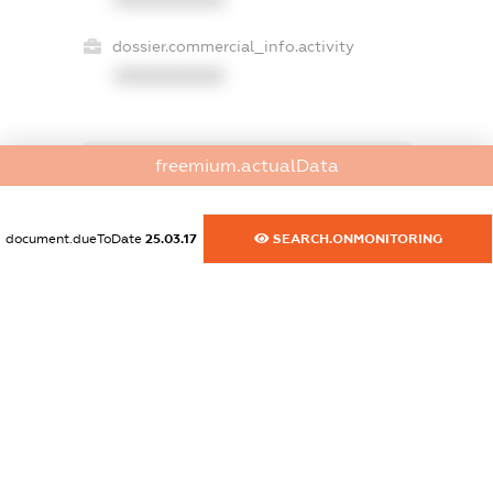
dossier.commercial_info.activity
XXXXXXXXXX
freemium.actualData
freemium.exampleText_1
freemium.exampleText_2
freemium.anonymousPerSearch2
document.dueToDate
25.03.17
SEARCH.ONMONITORING
FREEMIUM.DETAILS
FREEMIUM.REGISTER