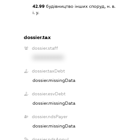
42.99
будівництво інших споруд, н. в.
і. у.
dossier.tax
dossier.staff
XXXXXXXXXX
dossier.taxDebt
dossier.missingData
dossier.esvDebt
dossier.missingData
dossier.ndsPayer
dossier.missingData
dossier.ndsAnnul