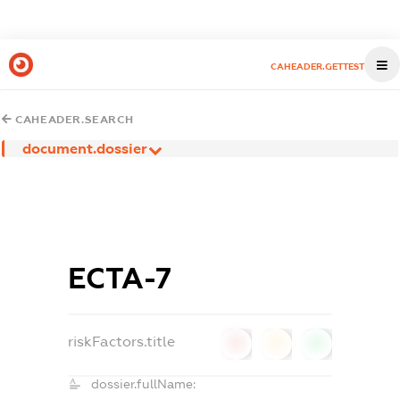
CAHEADER.GETTEST
CAHEADER.SEARCH
document.dossier
ЕСТА-7
riskFactors.title
0
0
0
dossier.fullName: