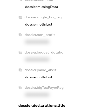
dossier.missingData
dossier.single_tax_reg
dossier.notInList
dossier.non_profit
XXXXXXXXXX
dossier.budget_dotation
XXXXXXXXXX
dossier.palne_akciz
dossier.notInList
dossier.bigTaxPayerReg
XXXXXXXXXX
dossier.declarations.title