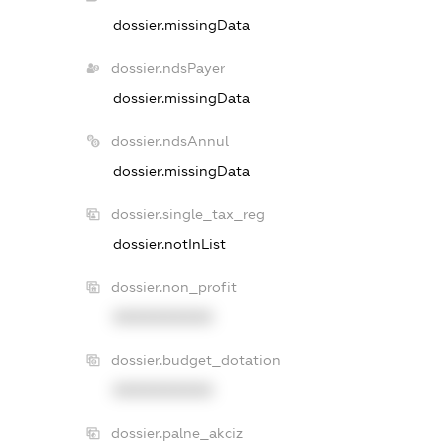
dossier.missingData
dossier.ndsPayer
dossier.missingData
dossier.ndsAnnul
dossier.missingData
dossier.single_tax_reg
dossier.notInList
dossier.non_profit
XXXXXXXXXX
dossier.budget_dotation
XXXXXXXXXX
dossier.palne_akciz