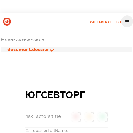
CAHEADER.GETTEST
CAHEADER.SEARCH
document.dossier
ЮГСЕВТОРГ
riskFactors.title
0
0
0
dossier.fullName: