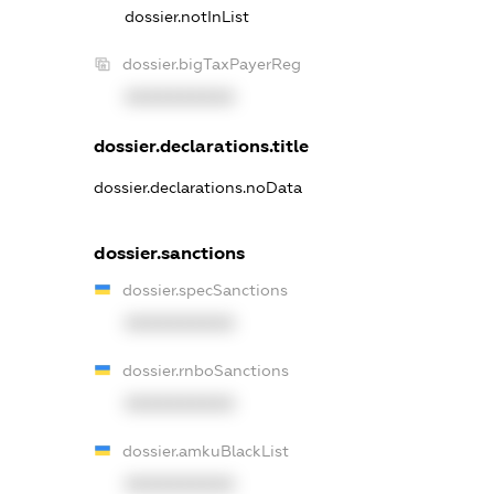
dossier.notInList
dossier.bigTaxPayerReg
XXXXXXXXXX
dossier.declarations.title
dossier.declarations.noData
dossier.sanctions
dossier.specSanctions
XXXXXXXXXX
dossier.rnboSanctions
XXXXXXXXXX
dossier.amkuBlackList
XXXXXXXXXX