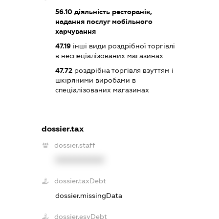
56.10
діяльність ресторанів,
надання послуг мобільного
харчування
47.19
інші види роздрібної торгівлі
в неспеціалізованих магазинах
47.72
роздрібна торгівля взуттям і
шкіряними виробами в
спеціалізованих магазинах
dossier.tax
dossier.staff
XXXXXXXXXX
dossier.taxDebt
dossier.missingData
dossier.esvDebt