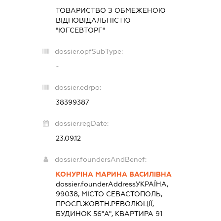
ТОВАРИСТВО З ОБМЕЖЕНОЮ
ВІДПОВІДАЛЬНІСТЮ
"ЮГСЕВТОРГ"
dossier.opfSubType:
-
dossier.edrpo:
38399387
dossier.regDate:
23.09.12
dossier.foundersAndBenef:
КОНУРІНА МАРИНА ВАСИЛІВНА
dossier.founderAddress
УКРАЇНА,
99038, МІСТО СЕВАСТОПОЛЬ,
ПРОСП.ЖОВТН.РЕВОЛЮЦІЇ,
БУДИНОК 56"А", КВАРТИРА 91