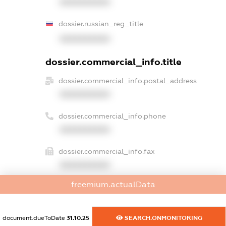
XXXXXXXXXX
dossier.russian_reg_title
XXXXXXXXXX
dossier.commercial_info.title
dossier.commercial_info.postal_address
XXXXXXXXXX
dossier.commercial_info.phone
XXXXXXXXXX
dossier.commercial_info.fax
XXXXXXXXXX
freemium.actualData
dossier.commercial_info.email
XXXXXXXXXX
document.dueToDate
31.10.25
SEARCH.ONMONITORING
dossier.commercial_info.website