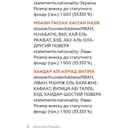
statements.nationality:
Україна
Розмір внеску до статутного
фонду (грн.):
1 500
(33.333 %)
МОАЗІН ГАССАН ХАССАН НАЗІК
dossier.founderAddress
ЛІВАН,
М.НАБАТІЄ, ВУЛ. ХАЙ ЕЛЬ
РАХІБАТ, БУД. АБУ АЛЬ ОЛА-
ДРУГИЙ ПОВЕРХ
statements.nationality:
Ліван
Розмір внеску до статутного
фонду (грн.):
1 500
(33.333 %)
ХАИДАР АЛІ АХМАД ФАТІМА
dossier.founderAddress
ЛІВАН,
ЛІВАН, М.БУРЖ ЕЛЬ БАРАЖНЕ-
КАФААТ, ВУЛИЦЯ АБІ ТАЛЕБ,
БУД. ХАИДАР-ШОСТИЙ ПОВЕРХ
statements.nationality:
Ліван
Розмір внеску до статутного
фонду (грн.):
1 500
(33.333 %)
dossier.heads: