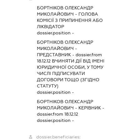
БОРТНІКОВ ОЛЕКСАНДР
МИКОЛАЙОВИЧ
-
ГОЛОВА
КОМІСІЇ З ПРИПИНЕННЯ АБО
ЛІКВІДАТОР
dossier.position -
БОРТНІКОВ ОЛЕКСАНДР
МИКОЛАЙОВИЧ
-
ПРЕДСТАВНИК
- dossier.from
18.12.12
ВЧИНЯТИ ДІЇ ВІД ІМЕНІ
ЮРИДИЧНОЇ ОСОБИ, У ТОМУ
ЧИСЛІ ПІДПИСУВАТИ
ДОГОВОРИ ТОЩО (ЗГІДНО
СТАТУТУ)
dossier.position -
БОРТНІКОВ ОЛЕКСАНДР
МИКОЛАЙОВИЧ
-
КЕРІВНИК
-
dossier.from 18.12.12
dossier.position -
dossier.beneficiaries: