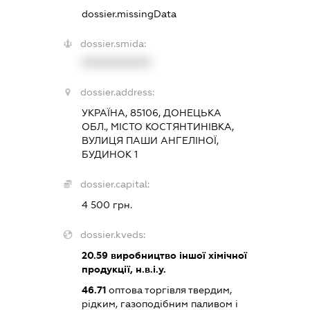
dossier.missingData
dossier.smida:
XXXXXXXXXX
dossier.address:
УКРАЇНА, 85106, ДОНЕЦЬКА
ОБЛ., МІСТО КОСТЯНТИНІВКА,
ВУЛИЦЯ ПАШИ АНГЕЛІНОЇ,
БУДИНОК 1
dossier.capital:
4 500 грн.
dossier.kveds:
20.59
виробництво іншої хімічної
продукції, н.в.і.у.
46.71
оптова торгівля твердим,
рідким, газоподібним паливом і