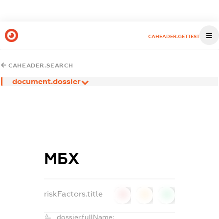
CAHEADER.GETTEST
CAHEADER.SEARCH
document.dossier
МБХ
riskFactors.title
0
0
0
dossier.fullName: