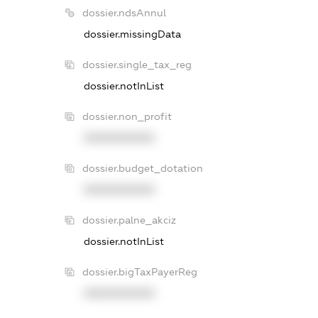
dossier.ndsAnnul
dossier.missingData
dossier.single_tax_reg
dossier.notInList
dossier.non_profit
XXXXXXXXXX
dossier.budget_dotation
XXXXXXXXXX
dossier.palne_akciz
dossier.notInList
dossier.bigTaxPayerReg
XXXXXXXXXX