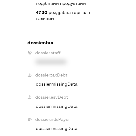
подібними продуктами
47.30
роздрібна торгівля
пальним
dossier.tax
dossier.staff
XXXXXXXXXX
dossier.taxDebt
dossier.missingData
dossier.esvDebt
dossier.missingData
dossier.ndsPayer
dossier.missingData