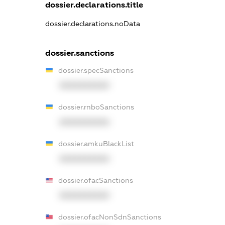
dossier.declarations.title
dossier.declarations.noData
dossier.sanctions
dossier.specSanctions
XXXXXXXXXX
dossier.rnboSanctions
XXXXXXXXXX
dossier.amkuBlackList
XXXXXXXXXX
dossier.ofacSanctions
XXXXXXXXXX
dossier.ofacNonSdnSanctions