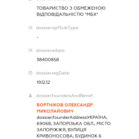
ТОВАРИСТВО З ОБМЕЖЕНОЮ
ВІДПОВІДАЛЬНІСТЮ "МБХ"
dossier.opfSubType:
-
dossier.edrpo:
38400858
dossier.regDate:
19.12.12
dossier.foundersAndBenef:
БОРТНІКОВ ОЛЕКСАНДР
МИКОЛАЙОВИЧ
dossier.founderAddress
УКРАЇНА,
69068, ЗАПОРІЗЬКА ОБЛ., МІСТО
ЗАПОРІЖЖЯ, ВУЛИЦЯ
КРИВОНОСОВА, БУДИНОК 6