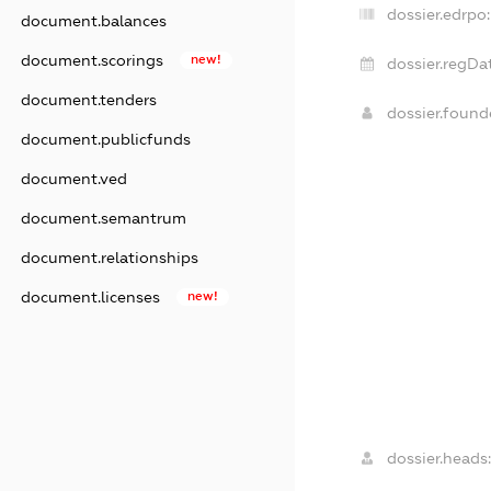
dossier.edrpo:
document.balances
document.scorings
new!
dossier.regDa
document.tenders
dossier.foun
document.publicfunds
document.ved
document.semantrum
document.relationships
document.licenses
new!
dossier.heads: