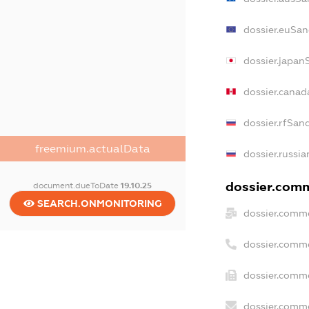
dossier.euSan
dossier.japan
dossier.canad
dossier.rfSan
freemium.actualData
dossier.russia
dossier.comm
document.dueToDate
19.10.25
SEARCH.ONMONITORING
dossier.comme
dossier.comm
dossier.comme
dossier.comme