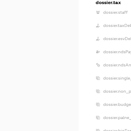
dossier.tax
dossier.staff
dossier.taxDe
dossier.esvDe
dossier.ndsPa
dossier.ndsA
dossier.singl
dossier.non_p
dossier.budg
dossier.palne
dossier.bigT