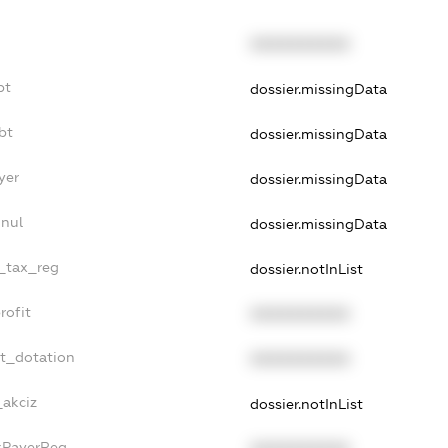
XXXXXXXXXX
bt
dossier.missingData
bt
dossier.missingData
yer
dossier.missingData
nnul
dossier.missingData
e_tax_reg
dossier.notInList
rofit
XXXXXXXXXX
et_dotation
XXXXXXXXXX
_akciz
dossier.notInList
axPayerReg