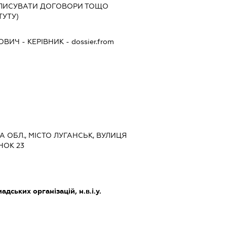
ІДПИСУВАТИ ДОГОВОРИ ТОЩО
ТУТУ)
ЙОВИЧ
-
КЕРІВНИК
- dossier.from
КА ОБЛ., МІСТО ЛУГАНСЬК, ВУЛИЦЯ
НОК 23
дських організацій, н.в.і.у.