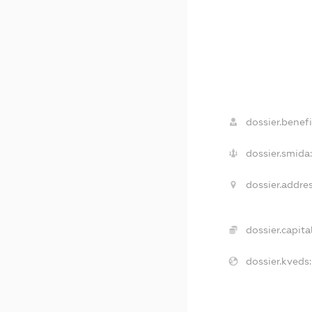
dossier.benefi
dossier.smida:
dossier.addres
dossier.capital
dossier.kveds: