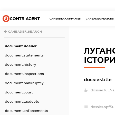
CONTR AGENT
CAHEADER.COMPANIES
CAHEADER.PERSONS
CAHEADER.SEARCH
document.dossier
ЛУГАН
document.statements
ІСТОРИ
document.history
document.inspections
dossier.title
document.bankruptcy
dossier.fullN
document.court
document.taxdebts
dossier.opfSu
document.enforcements