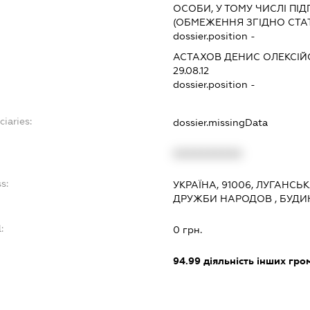
ОСОБИ, У ТОМУ ЧИСЛІ П
(ОБМЕЖЕННЯ ЗГІДНО СТА
dossier.position -
АСТАХОВ ДЕНИС ОЛЕКСІ
29.08.12
dossier.position -
ciaries:
dossier.missingData
XXXXXXXXXX
s:
УКРАЇНА, 91006, ЛУГАНСЬ
ДРУЖБИ НАРОДОВ , БУДИ
:
0 грн.
94.99
діяльність інших грома