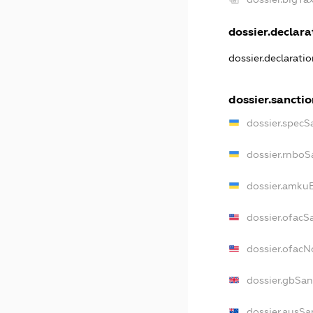
dossier.declarat
dossier.declarati
dossier.sanctio
dossier.specS
dossier.rnboS
dossier.amkuB
dossier.ofacS
dossier.ofac
dossier.gbSan
dossier.ausSa