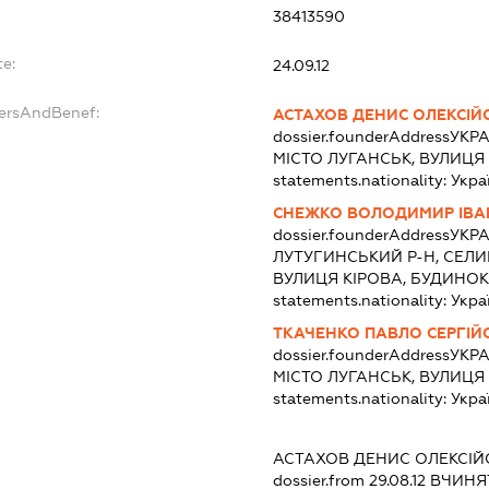
38413590
te:
24.09.12
dersAndBenef:
АСТАХОВ ДЕНИС ОЛЕКСІЙ
dossier.founderAddress
УКРА
МІСТО ЛУГАНСЬК, ВУЛИЦЯ
statements.nationality:
Укра
СНЕЖКО ВОЛОДИМИР ІВ
dossier.founderAddress
УКРА
ЛУТУГИНСЬКИЙ Р-Н, СЕЛИ
ВУЛИЦЯ КІРОВА, БУДИНОК
statements.nationality:
Укра
ТКАЧЕНКО ПАВЛО СЕРГІЙ
dossier.founderAddress
УКРА
МІСТО ЛУГАНСЬК, ВУЛИЦЯ
statements.nationality:
Укра
АСТАХОВ ДЕНИС ОЛЕКСІ
dossier.from 29.08.12
ВЧИНЯТ