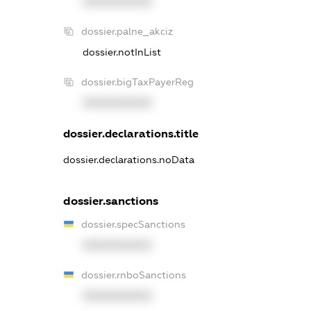
XXXXXXXXXX
dossier.palne_akciz
dossier.notInList
dossier.bigTaxPayerReg
XXXXXXXXXX
dossier.declarations.title
dossier.declarations.noData
dossier.sanctions
dossier.specSanctions
XXXXXXXXXX
dossier.rnboSanctions
XXXXXXXXXX