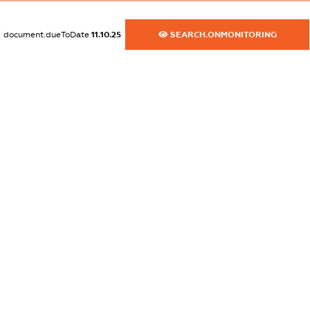
dossier.commercial_info.fax
document.dueToDate
11.10.25
SEARCH.ONMONITORING
XXXXXXXXXX
dossier.commercial_info.email
XXXXXXXXXX
dossier.commercial_info.website
XXXXXXXXXX
dossier.commercial_info.activity
XXXXXXXXXX
freemium.exampleText_1
freemium.exampleText_2
freemium.anonymousPerSearch2
FREEMIUM.DETAILS