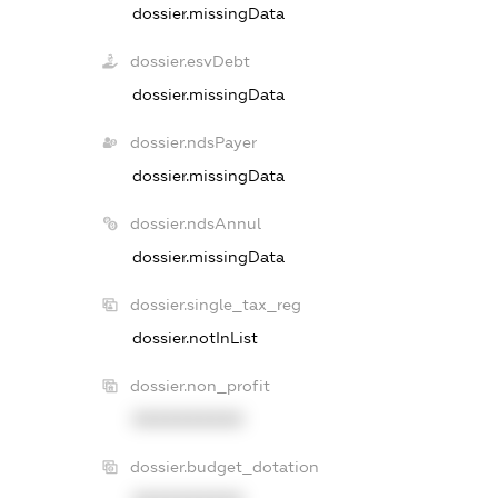
dossier.missingData
dossier.esvDebt
dossier.missingData
dossier.ndsPayer
dossier.missingData
dossier.ndsAnnul
dossier.missingData
dossier.single_tax_reg
dossier.notInList
dossier.non_profit
XXXXXXXXXX
dossier.budget_dotation