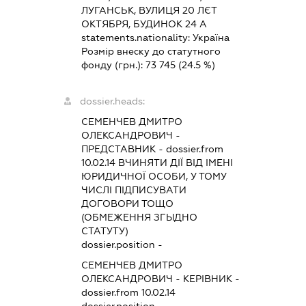
ЛУГАНСЬК, ВУЛИЦЯ 20 ЛЄТ
ОКТЯБРЯ, БУДИНОК 24 А
statements.nationality:
Україна
Розмір внеску до статутного
фонду (грн.):
73 745
(24.5 %)
dossier.heads:
СЕМЕНЧЕВ ДМИТРО
ОЛЕКСАНДРОВИЧ
-
ПРЕДСТАВНИК
- dossier.from
10.02.14
ВЧИНЯТИ ДІЇ ВІД ІМЕНІ
ЮРИДИЧНОЇ ОСОБИ, У ТОМУ
ЧИСЛІ ПІДПИСУВАТИ
ДОГОВОРИ ТОЩО
(ОБМЕЖЕННЯ ЗГЫДНО
СТАТУТУ)
dossier.position -
СЕМЕНЧЕВ ДМИТРО
ОЛЕКСАНДРОВИЧ
-
КЕРІВНИК
-
dossier.from 10.02.14
dossier.position -