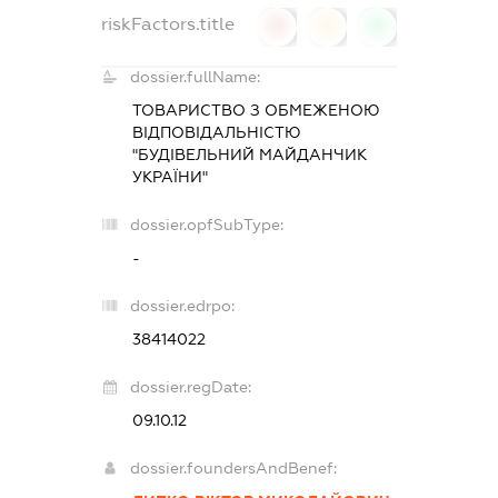
riskFactors.title
0
0
0
dossier.fullName:
ТОВАРИСТВО З ОБМЕЖЕНОЮ
ВІДПОВІДАЛЬНІСТЮ
"БУДІВЕЛЬНИЙ МАЙДАНЧИК
УКРАЇНИ"
dossier.opfSubType:
-
dossier.edrpo:
38414022
dossier.regDate:
09.10.12
dossier.foundersAndBenef: