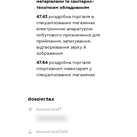
матеріалами та санітарно-
технічним обладнанням
47.43
роздрібна торгівля в
спеціалізованих магазинах
електронною апаратурою
побутового призначення для
приймання, записування,
відтворювання звуку й
зображення
47.64
роздрібна торгівля
спортивним інвентарем у
спеціалізованих магазинах
dossier.tax
dossier.staff
XXXXXXXXXX
dossier.taxDebt