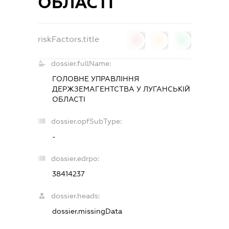
ОБЛАСТІ
riskFactors.title
0
0
0
dossier.fullName:
ГОЛОВНЕ УПРАВЛІННЯ
ДЕРЖЗЕМАГЕНТСТВА У ЛУГАНСЬКІЙ
ОБЛАСТІ
dossier.opfSubType:
-
dossier.edrpo:
38414237
dossier.heads:
dossier.missingData