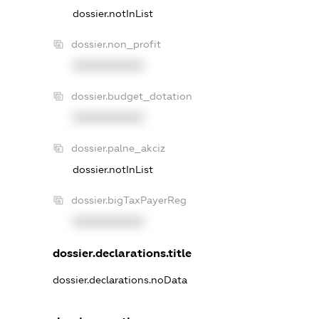
dossier.notInList
dossier.non_profit
XXXXXXXXXX
dossier.budget_dotation
XXXXXXXXXX
dossier.palne_akciz
dossier.notInList
dossier.bigTaxPayerReg
XXXXXXXXXX
dossier.declarations.title
dossier.declarations.noData