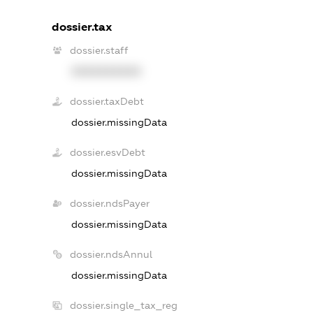
dossier.tax
dossier.staff
XXXXXXXXXX
dossier.taxDebt
dossier.missingData
dossier.esvDebt
dossier.missingData
dossier.ndsPayer
dossier.missingData
dossier.ndsAnnul
dossier.missingData
dossier.single_tax_reg