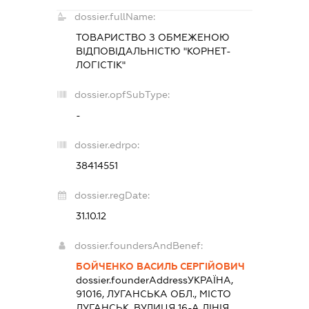
dossier.fullName:
ТОВАРИСТВО З ОБМЕЖЕНОЮ
ВІДПОВІДАЛЬНІСТЮ "КОРНЕТ-
ЛОГІСТІК"
dossier.opfSubType:
-
dossier.edrpo:
38414551
dossier.regDate:
31.10.12
dossier.foundersAndBenef:
БОЙЧЕНКО ВАСИЛЬ СЕРГІЙОВИЧ
dossier.founderAddress
УКРАЇНА,
91016, ЛУГАНСЬКА ОБЛ., МІСТО
ЛУГАНСЬК, ВУЛИЦЯ 16-А ЛІНІЯ,