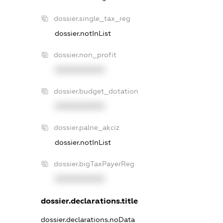
dossier.single_tax_reg
dossier.notInList
dossier.non_profit
XXXXXXXXXX
dossier.budget_dotation
XXXXXXXXXX
dossier.palne_akciz
dossier.notInList
dossier.bigTaxPayerReg
XXXXXXXXXX
dossier.declarations.title
dossier.declarations.noData