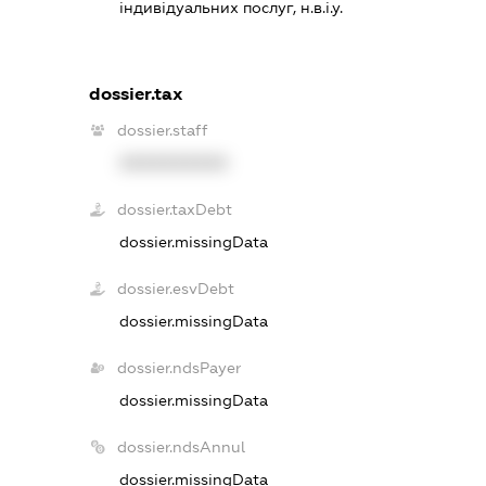
індивідуальних послуг, н.в.і.у.
dossier.tax
dossier.staff
XXXXXXXXXX
dossier.taxDebt
dossier.missingData
dossier.esvDebt
dossier.missingData
dossier.ndsPayer
dossier.missingData
dossier.ndsAnnul
dossier.missingData