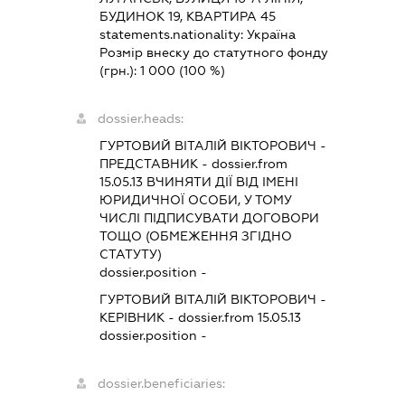
БУДИНОК 19, КВАРТИРА 45
statements.nationality:
Україна
Розмір внеску до статутного фонду
(грн.):
1 000
(100 %)
dossier.heads:
ГУРТОВИЙ ВІТАЛІЙ ВІКТОРОВИЧ
-
ПРЕДСТАВНИК
- dossier.from
15.05.13
ВЧИНЯТИ ДІЇ ВІД ІМЕНІ
ЮРИДИЧНОЇ ОСОБИ, У ТОМУ
ЧИСЛІ ПІДПИСУВАТИ ДОГОВОРИ
ТОЩО (ОБМЕЖЕННЯ ЗГІДНО
СТАТУТУ)
dossier.position -
ГУРТОВИЙ ВІТАЛІЙ ВІКТОРОВИЧ
-
КЕРІВНИК
- dossier.from 15.05.13
dossier.position -
dossier.beneficiaries: