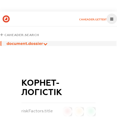
CAHEADER.GETTEST
CAHEADER.SEARCH
document.dossier
КОРНЕТ-
ЛОГІСТІК
riskFactors.title
0
0
0