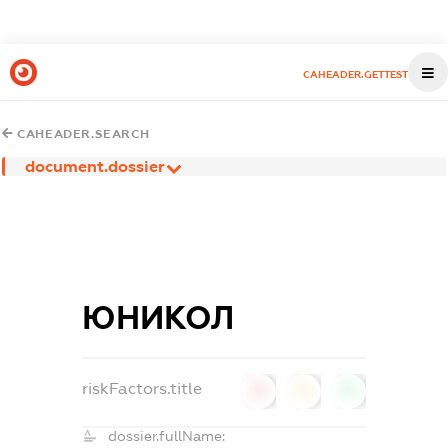
CAHEADER.GETTEST
CAHEADER.SEARCH
document.dossier
ЮНИКОЛ
riskFactors.title
0
0
0
dossier.fullName: