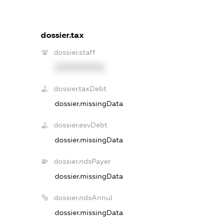
dossier.tax
dossier.staff
XXXXXXXXXX
dossier.taxDebt
dossier.missingData
dossier.esvDebt
dossier.missingData
dossier.ndsPayer
dossier.missingData
dossier.ndsAnnul
dossier.missingData