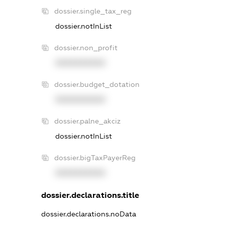
dossier.single_tax_reg
dossier.notInList
dossier.non_profit
XXXXXXXXXX
dossier.budget_dotation
XXXXXXXXXX
dossier.palne_akciz
dossier.notInList
dossier.bigTaxPayerReg
XXXXXXXXXX
dossier.declarations.title
dossier.declarations.noData