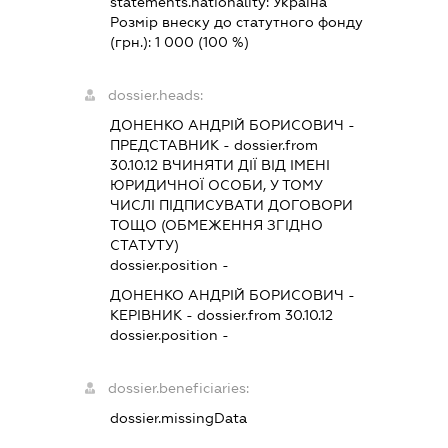
statements.nationality:
Україна
Розмір внеску до статутного фонду
(грн.):
1 000
(100 %)
dossier.heads:
ДОНЕНКО АНДРІЙ БОРИСОВИЧ
-
ПРЕДСТАВНИК
- dossier.from
30.10.12
ВЧИНЯТИ ДІЇ ВІД ІМЕНІ
ЮРИДИЧНОЇ ОСОБИ, У ТОМУ
ЧИСЛІ ПІДПИСУВАТИ ДОГОВОРИ
ТОЩО (ОБМЕЖЕННЯ ЗГІДНО
СТАТУТУ)
dossier.position -
ДОНЕНКО АНДРІЙ БОРИСОВИЧ
-
КЕРІВНИК
- dossier.from 30.10.12
dossier.position -
dossier.beneficiaries:
dossier.missingData