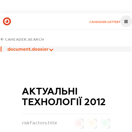
CAHEADER.GETTEST
CAHEADER.SEARCH
document.dossier
АКТУАЛЬНІ
ТЕХНОЛОГІЇ 2012
riskFactors.title
0
0
0