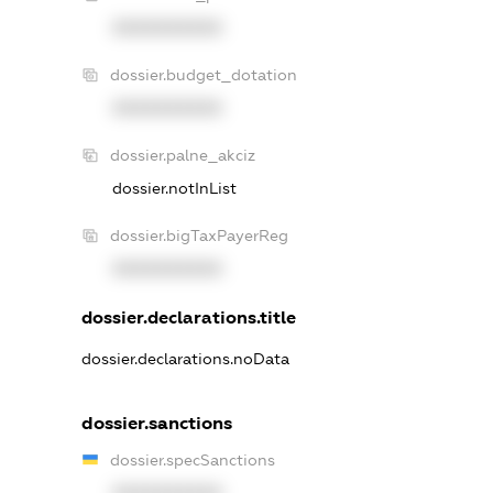
XXXXXXXXXX
dossier.budget_dotation
XXXXXXXXXX
dossier.palne_akciz
dossier.notInList
dossier.bigTaxPayerReg
XXXXXXXXXX
dossier.declarations.title
dossier.declarations.noData
dossier.sanctions
dossier.specSanctions