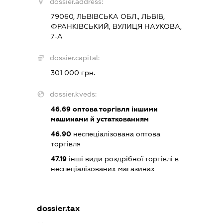
dossier.address:
79060, ЛЬВІВСЬКА ОБЛ., ЛЬВІВ,
ФРАНКІВСЬКИЙ, ВУЛИЦЯ НАУКОВА,
7-А
dossier.capital:
301 000 грн.
dossier.kveds:
46.69
оптова торгівля іншими
машинами й устаткованням
46.90
неспеціалізована оптова
торгівля
47.19
інші види роздрібної торгівлі в
неспеціалізованих магазинах
dossier.tax