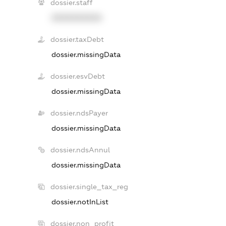
dossier.staff
XXXXXXXXXX
dossier.taxDebt
dossier.missingData
dossier.esvDebt
dossier.missingData
dossier.ndsPayer
dossier.missingData
dossier.ndsAnnul
dossier.missingData
dossier.single_tax_reg
dossier.notInList
dossier.non_profit