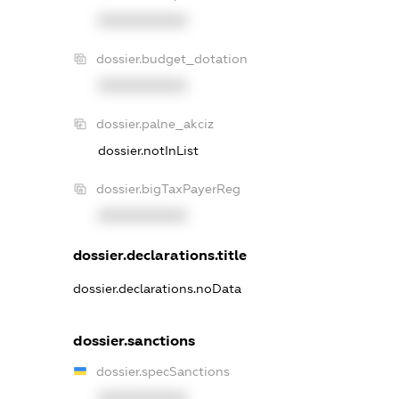
XXXXXXXXXX
dossier.budget_dotation
XXXXXXXXXX
dossier.palne_akciz
dossier.notInList
dossier.bigTaxPayerReg
XXXXXXXXXX
dossier.declarations.title
dossier.declarations.noData
dossier.sanctions
dossier.specSanctions
XXXXXXXXXX