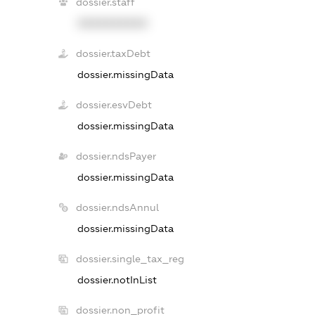
dossier.staff
XXXXXXXXXX
dossier.taxDebt
dossier.missingData
dossier.esvDebt
dossier.missingData
dossier.ndsPayer
dossier.missingData
dossier.ndsAnnul
dossier.missingData
dossier.single_tax_reg
dossier.notInList
dossier.non_profit