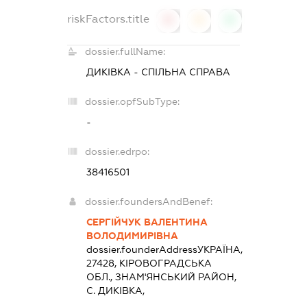
riskFactors.title
0
0
0
dossier.fullName:
ДИКІВКА - СПІЛЬНА СПРАВА
dossier.opfSubType:
-
dossier.edrpo:
38416501
dossier.foundersAndBenef:
СЕРГІЙЧУК ВАЛЕНТИНА
ВОЛОДИМИРІВНА
dossier.founderAddress
УКРАЇНА,
27428, КIРОВОГРАДСЬКА
ОБЛ., ЗНАМ'ЯНСЬКИЙ РАЙОН,
С. ДИКІВКА,