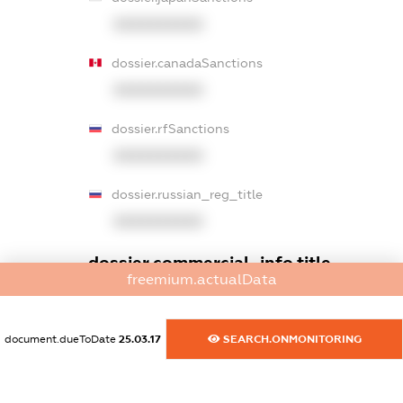
XXXXXXXXXX
dossier.canadaSanctions
XXXXXXXXXX
dossier.rfSanctions
XXXXXXXXXX
dossier.russian_reg_title
XXXXXXXXXX
dossier.commercial_info.title
freemium.actualData
dossier.commercial_info.postal_address
XXXXXXXXXX
document.dueToDate
25.03.17
SEARCH.ONMONITORING
dossier.commercial_info.phone
XXXXXXXXXX