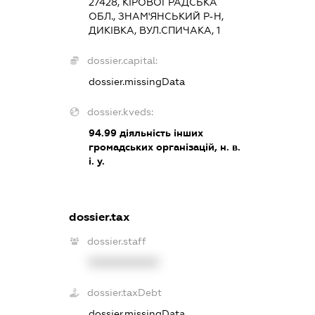
27428, КІРОВОГРАДСЬКА
ОБЛ., ЗНАМ'ЯНСЬКИЙ Р-Н,
ДИКІВКА, ВУЛ.СПИЧАКА, 1
dossier.capital:
dossier.missingData
dossier.kveds:
94.99
діяльність інших
громадських організацій, н. в.
і. у.
dossier.tax
dossier.staff
XXXXXXXXXX
dossier.taxDebt
dossier.missingData