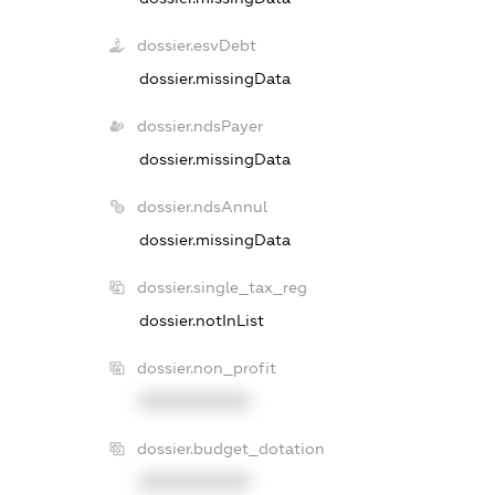
dossier.esvDebt
dossier.missingData
dossier.ndsPayer
dossier.missingData
dossier.ndsAnnul
dossier.missingData
dossier.single_tax_reg
dossier.notInList
dossier.non_profit
XXXXXXXXXX
dossier.budget_dotation
XXXXXXXXXX