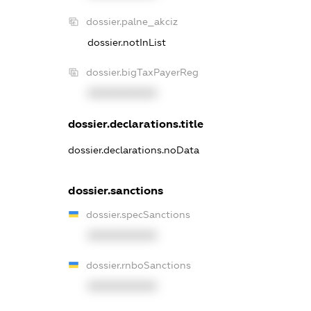
dossier.palne_akciz
dossier.notInList
dossier.bigTaxPayerReg
XXXXXXXXXX
dossier.declarations.title
dossier.declarations.noData
dossier.sanctions
dossier.specSanctions
XXXXXXXXXX
dossier.rnboSanctions
XXXXXXXXXX