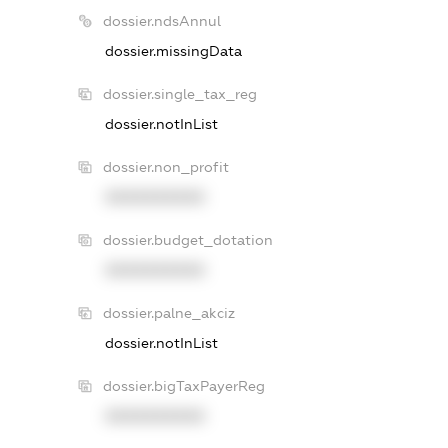
dossier.ndsAnnul
dossier.missingData
dossier.single_tax_reg
dossier.notInList
dossier.non_profit
XXXXXXXXXX
dossier.budget_dotation
XXXXXXXXXX
dossier.palne_akciz
dossier.notInList
dossier.bigTaxPayerReg
XXXXXXXXXX