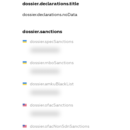
dossier.declarations.title
dossier.declarations.noData
dossier.sanctions
dossier.specSanctions
XXXXXXXXXX
dossier.rnboSanctions
XXXXXXXXXX
dossier.amkuBlackList
XXXXXXXXXX
dossier.ofacSanctions
XXXXXXXXXX
dossier.ofacNonSdnSanctions