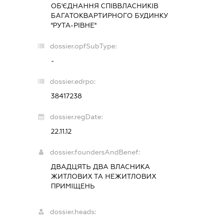
ОБ'ЄДНАННЯ СПІВВЛАСНИКІВ
БАГАТОКВАРТИРНОГО БУДИНКУ
''РУТА-РІВНЕ''
dossier.opfSubType:
-
dossier.edrpo:
38417238
dossier.regDate:
22.11.12
dossier.foundersAndBenef:
ДВАДЦЯТЬ ДВА ВЛАСНИКА
ЖИТЛОВИХ ТА НЕЖИТЛОВИХ
ПРИМІЩЕНЬ
dossier.heads: