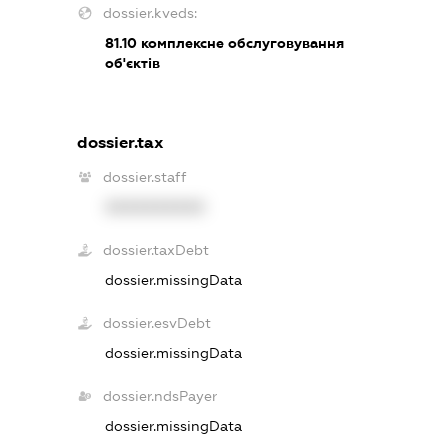
dossier.kveds:
81.10
комплексне обслуговування
об'єктів
dossier.tax
dossier.staff
XXXXXXXXXX
dossier.taxDebt
dossier.missingData
dossier.esvDebt
dossier.missingData
dossier.ndsPayer
dossier.missingData