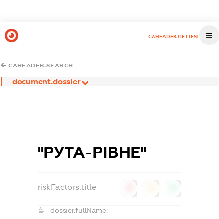
CAHEADER.GETTEST
CAHEADER.SEARCH
document.dossier
''РУТА-РІВНЕ''
riskFactors.title
0
0
0
dossier.fullName: