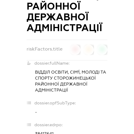
РАЙОННОЇ
ДЕРЖАВНОЇ
АДМІНІСТРАЦІЇ
riskFactors.title
0
0
0
dossier.fullName:
ВІДДІЛ ОСВІТИ, СІМ'Ї, МОЛОДІ ТА
СПОРТУ СТОРОЖИНЕЦЬКОЇ
РАЙОННОЇ ДЕРЖАВНОЇ
АДМІНІСТРАЦІЇ
dossier.opfSubType:
-
dossier.edrpo:
38417641