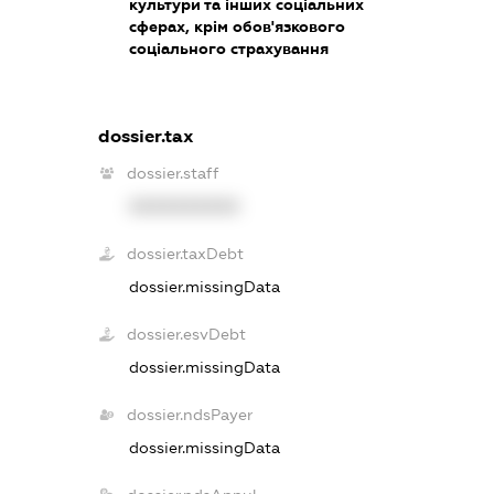
культури та інших соціальних
сферах, крім обов'язкового
соціального страхування
dossier.tax
dossier.staff
XXXXXXXXXX
dossier.taxDebt
dossier.missingData
dossier.esvDebt
dossier.missingData
dossier.ndsPayer
dossier.missingData