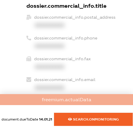
dossier.commercial_info.title
dossier.commercial_info.postal_address
XXXXXXXXXX
dossier.commercial_info.phone
XXXXXXXXXX
dossier.commercial_info.fax
XXXXXXXXXX
dossier.commercial_info.email
XXXXXXXXXX
freemium.actualData
dossier.commercial_info.website
XXXXXXXXXX
document.dueToDate
14.01.21
SEARCH.ONMONITORING
dossier.commercial_info.activity
XXXXXXXXXX