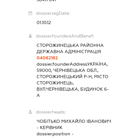
dossier.regDate:
01.10.12
dossier.foundersAndBenef:
СТОРОЖИНЕЦЬКА РАЙОННА
ДЕРЖАВНА АДМІНІСТРАЦІЯ
04062162
dossier.founderAddress
УКРАЇНА,
59000, ЧЕРНІВЕЦЬКА ОБЛ.,
СТОРОЖИНЕЦЬКИЙ Р-Н, МІСТО
СТОРОЖИНЕЦЬ,
ВУЛ.ЧЕРНІВЕЦЬКА, БУДИНОК 6-
А
dossier.heads:
ЧОБІТЬКО МИХАЙЛО ІВАНОВИЧ
-
КЕРІВНИК
dossier.position -