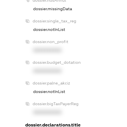
dossier.ndsAnnul
dossier.missingData
dossier.single_tax_reg
dossier.notInList
dossier.non_profit
XXXXXXXXXX
dossier.budget_dotation
XXXXXXXXXX
dossier.palne_akciz
dossier.notInList
dossier.bigTaxPayerReg
XXXXXXXXXX
dossier.declarations.title