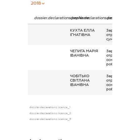
2018
dossier.declarations.pepName
dossier.declarations.personName
dossier.declaratio
КУХТА ЕЛЛА
Заробітна плата
ІГНАТІВНА
отримана за
сумісництвом
ЧЕПИГА МАРІЯ
Заробітна плата
ІВАНІВНА
отримана за
основним місцем
роботи
ЧОБІТЬКО
Заробітна плата
СВІТЛАНА
отримана за
ІВАНІВНА
основним місцем
роботи
dossier.declarations.license_1
dossier.declarations.license_2
dossier.declarations.license_3