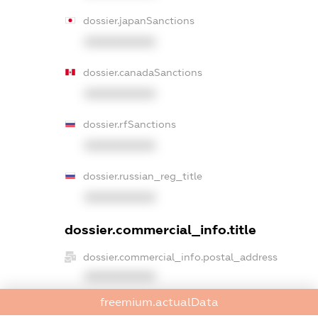
dossier.japanSanctions
XXXXXXXXXX
dossier.canadaSanctions
XXXXXXXXXX
dossier.rfSanctions
XXXXXXXXXX
dossier.russian_reg_title
XXXXXXXXXX
dossier.commercial_info.title
dossier.commercial_info.postal_address
XXXXXXXXXX
freemium.actualData
dossier.commercial_info.phone