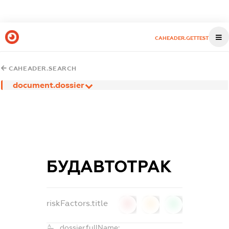
CAHEADER.GETTEST
CAHEADER.SEARCH
document.dossier
БУДАВТОТРАК
riskFactors.title
0
0
0
dossier.fullName: