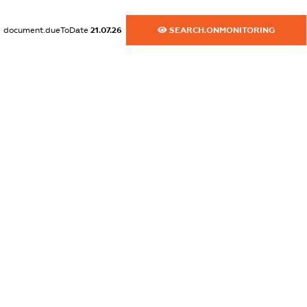
XXXXXXXXXX
document.dueToDate
21.07.26
SEARCH.ONMONITORING
dossier.commercial_info.fax
XXXXXXXXXX
dossier.commercial_info.email
XXXXXXXXXX
dossier.commercial_info.website
XXXXXXXXXX
dossier.commercial_info.activity
XXXXXXXXXX
freemium.exampleText_1
freemium.exampleText_2
freemium.anonymousPerSearch2
FREEMIUM.DETAILS