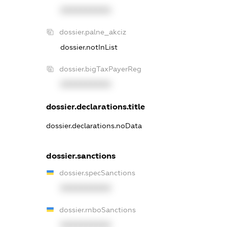
XXXXXXXXXX
dossier.palne_akciz
dossier.notInList
dossier.bigTaxPayerReg
XXXXXXXXXX
dossier.declarations.title
dossier.declarations.noData
dossier.sanctions
dossier.specSanctions
XXXXXXXXXX
dossier.rnboSanctions
XXXXXXXXXX