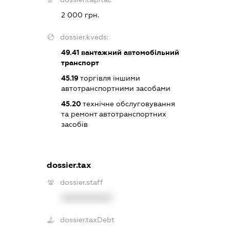
2 000 грн.
dossier.kveds:
49.41
вантажний автомобільний
транспорт
45.19
торгівля іншими
автотранспортними засобами
45.20
технічне обслуговування
та ремонт автотранспортних
засобів
dossier.tax
dossier.staff
XXXXXXXXXX
dossier.taxDebt