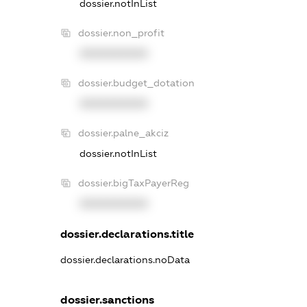
dossier.notInList
dossier.non_profit
XXXXXXXXXX
dossier.budget_dotation
XXXXXXXXXX
dossier.palne_akciz
dossier.notInList
dossier.bigTaxPayerReg
XXXXXXXXXX
dossier.declarations.title
dossier.declarations.noData
dossier.sanctions