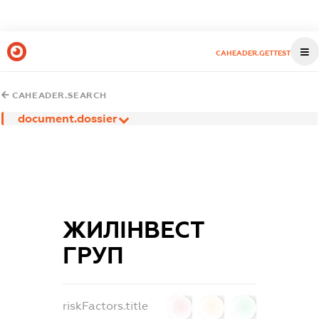
CAHEADER.GETTEST
CAHEADER.SEARCH
document.dossier
ЖИЛІНВЕСТ
ГРУП
riskFactors.title
0
0
0