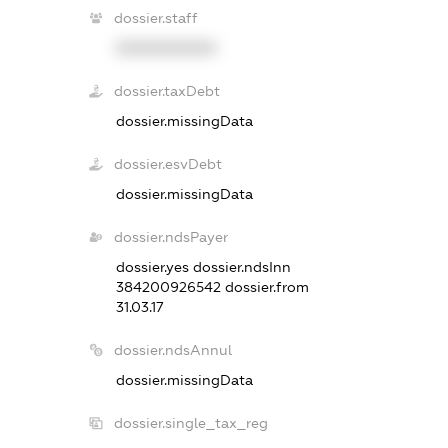
dossier.staff
XXXXXXXXXX
dossier.taxDebt
dossier.missingData
dossier.esvDebt
dossier.missingData
dossier.ndsPayer
dossier.yes
dossier.ndsInn
384200926542
dossier.from
31.03.17
dossier.ndsAnnul
dossier.missingData
dossier.single_tax_reg