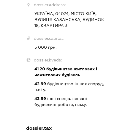
dossier.address:
УКРАЇНА, 04074, МІСТО КИЇВ,
ВУЛИЦЯ КАЗАНСЬКА, БУДИНОК
18, КВАРТИРА 3
dossier.capital:
5 000 грн.
dossier.kveds:
41.20
будівництво житлових і
нежитлових будівель
42.99
будівництво інших споруд,
н.в.і.у.
43.99
інші спеціалізовані
будівельні роботи, н.в.і.у.
dossier.tax