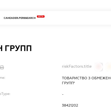
BETA
CAHEADER.PERSSEARCH
Н ГРУПП
riskFactors.title
0
0
me:
ТОВАРИСТВО З ОБМЕЖЕН
ГРУПП"
bType:
-
38421202