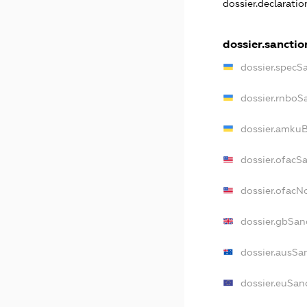
dossier.declarati
dossier.sanctio
dossier.specS
dossier.rnboS
dossier.amkuB
dossier.ofacS
dossier.ofac
dossier.gbSan
dossier.ausSa
dossier.euSan