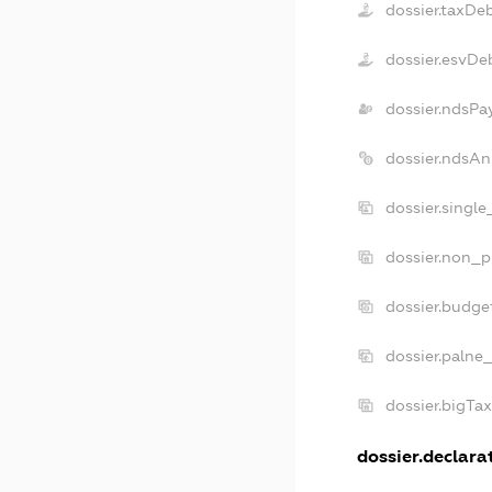
dossier.taxDe
dossier.esvDe
dossier.ndsPa
dossier.ndsAn
dossier.singl
dossier.non_p
dossier.budge
dossier.palne_
dossier.bigTa
dossier.declarat