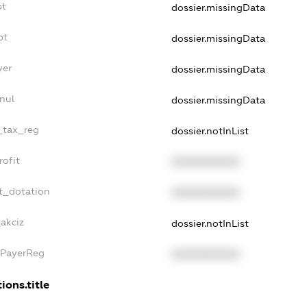
bt
dossier.missingData
bt
dossier.missingData
yer
dossier.missingData
nul
dossier.missingData
e_tax_reg
dossier.notInList
rofit
XXXXXXXXXX
t_dotation
XXXXXXXXXX
akciz
dossier.notInList
xPayerReg
XXXXXXXXXX
ions.title