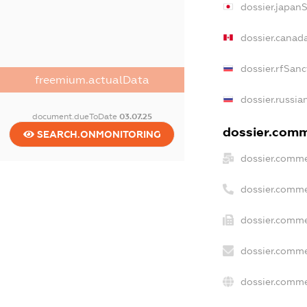
dossier.japan
dossier.canad
dossier.rfSanc
freemium.actualData
dossier.russia
document.dueToDate
03.07.25
dossier.comme
SEARCH.ONMONITORING
dossier.comme
dossier.comme
dossier.comme
dossier.comme
dossier.comme