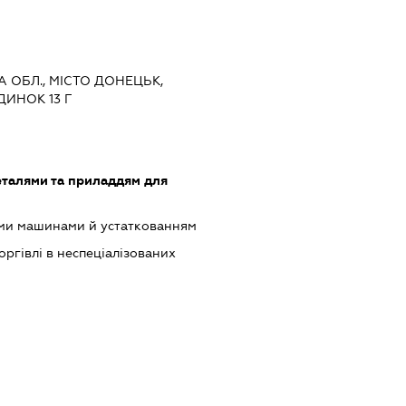
А ОБЛ., МІСТО ДОНЕЦЬК,
ДИНОК 13 Г
еталями та приладдям для
ими машинами й устаткованням
оргівлі в неспеціалізованих