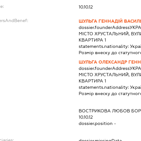
e:
10.10.12
ersAndBenef:
ШУЛЬГА ГЕННАДІЙ ВАСИ
dossier.founderAddress
УКРА
МІСТО ХРУСТАЛЬНИЙ, ВУЛ
КВАРТИРА 1
statements.nationality:
Укра
Розмір внеску до статутног
ШУЛЬГА ОЛЕКСАНДР ГЕН
dossier.founderAddress
УКРА
МІСТО ХРУСТАЛЬНИЙ, ВУЛ
КВАРТИРА 1
statements.nationality:
Укра
Розмір внеску до статутног
ВОСТРИКОВА ЛЮБОВ БОР
10.10.12
dossier.position -
iaries:
dossier.missingData