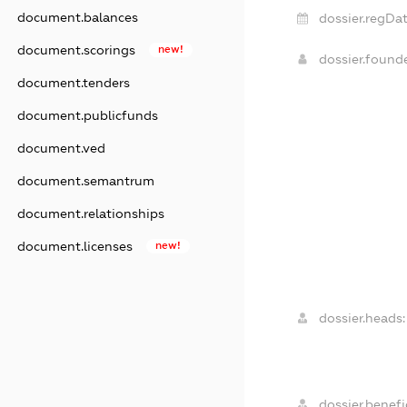
document.balances
dossier.regDat
document.scorings
new!
dossier.found
document.tenders
document.publicfunds
document.ved
document.semantrum
document.relationships
document.licenses
new!
dossier.heads:
dossier.benefic