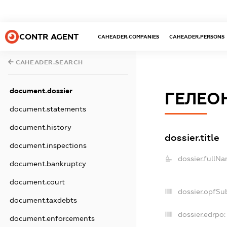
CONTR AGENT
CAHEADER.COMPANIES
CAHEADER.PERSONS
CAHEADER.SEARCH
document.dossier
ГЕЛЕО
document.statements
document.history
dossier.title
document.inspections
dossier.fullNa
document.bankruptcy
document.court
dossier.opfSu
document.taxdebts
dossier.edrpo:
document.enforcements