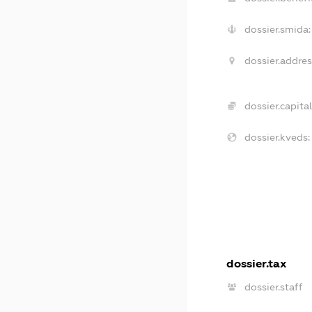
dossier.smida:
dossier.addres
dossier.capital
dossier.kveds:
dossier.tax
dossier.staff