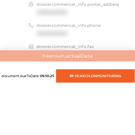
dossier.commercial_info.postal_address
XXXXXXXXXX
dossier.commercial_info.phone
XXXXXXXXXX
dossier.commercial_info.fax
XXXXXXXXXX
freemium.actualData
dossier.commercial_info.email
XXXXXXXXXX
document.dueToDate
09.10.25
SEARCH.ONMONITORING
dossier.commercial_info.website
XXXXXXXXXX
dossier.commercial_info.activity
XXXXXXXXXX