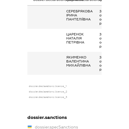
СЕРЕБРЯКОВА
Заробітна плата
ІРИНА
отримана за
ПАНТЕЛІЇВНА
основним місцем
роботи
ЦАРЕНОК
Заробітна плата
НАТАЛІЯ
отримана за
ПЕТРІВНА
основним місцем
роботи
ЯКИМЕНКО
Заробітна плата
ВАЛЕНТИНА
отримана за
МИХАЙЛІВНА
основним місцем
роботи
dossier.declarations.license_1
dossier.declarations.license_2
dossier.declarations.license_3
dossier.sanctions
dossier.specSanctions