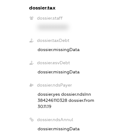
dossier.tax
dossier.staff
XXXXXXXXXX
dossier.taxDebt
dossier.missingData
dossier.esvDebt
dossier.missingData
dossier.ndsPayer
dossier.yes
dossier.ndsInn
384246110328
dossier.from
30.11.19
dossier.ndsAnnul
dossier.missingData