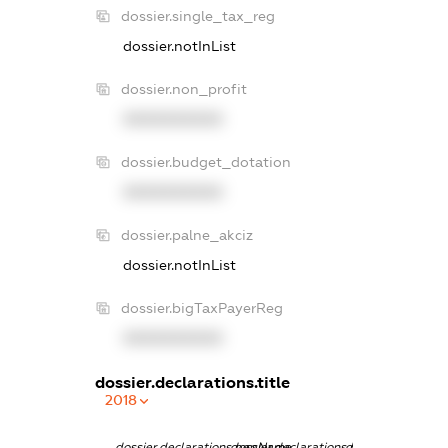
dossier.single_tax_reg
dossier.notInList
dossier.non_profit
XXXXXXXXXX
dossier.budget_dotation
XXXXXXXXXX
dossier.palne_akciz
dossier.notInList
dossier.bigTaxPayerReg
XXXXXXXXXX
dossier.declarations.title
2018
dossier.declarations.pepName
dossier.declarations.personName
dossier.declarati