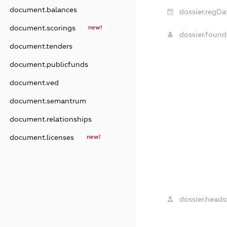
document.balances
dossier.regDa
document.scorings
new!
dossier.foun
document.tenders
document.publicfunds
document.ved
document.semantrum
document.relationships
document.licenses
new!
dossier.heads