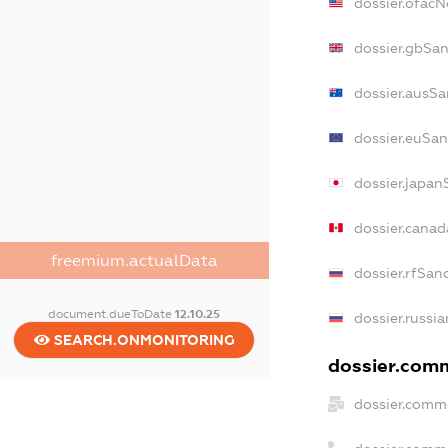
dossier.ofac
dossier.gbSan
dossier.ausSa
dossier.euSan
dossier.japan
dossier.cana
freemium.actualData
dossier.rfSan
document.dueToDate
12.10.25
dossier.russi
SEARCH.ONMONITORING
dossier.comm
dossier.comme