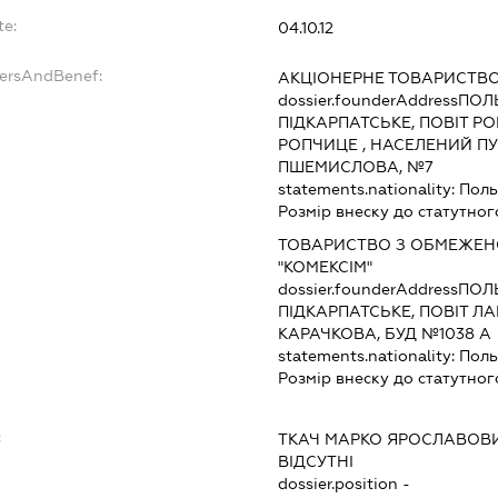
te:
04.10.12
dersAndBenef:
АКЦІОНЕРНЕ ТОВАРИСТВ
dossier.founderAddress
ПОЛ
ПІДКАРПАТСЬКЕ, ПОВІТ Р
РОПЧИЦЕ , НАСЕЛЕНИЙ ПУ
ПШЕМИСЛОВА, №7
statements.nationality:
Пол
Розмір внеску до статутног
ТОВАРИСТВО З ОБМЕЖЕН
"КОМЕКСІМ"
dossier.founderAddress
ПОЛ
ПІДКАРПАТСЬКЕ, ПОВІТ ЛА
КАРАЧКОВА, БУД №1038 А
statements.nationality:
Пол
Розмір внеску до статутног
:
ТКАЧ МАРКО ЯРОСЛАВОВ
ВІДСУТНІ
dossier.position -