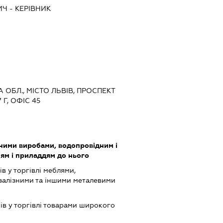
ИЧ
-
КЕРІВНИК
А ОБЛ., МІСТО ЛЬВІВ, ПРОСПЕКТ
Г, ОФІС 45
зними виробами, водопровідним і
ям і приладдям до нього
в у торгівлі меблями,
залізними та іншими металевими
ів у торгівлі товарами широкого