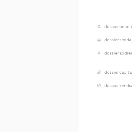
dossier.benefi
dossier.smida
dossier.addres
dossier.capital
dossier.kveds