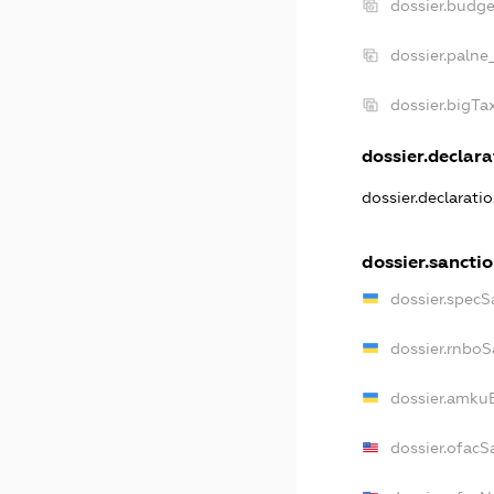
dossier.budg
dossier.palne
dossier.bigT
dossier.declara
dossier.declarati
dossier.sancti
dossier.specS
dossier.rnboS
dossier.amkuB
dossier.ofacS