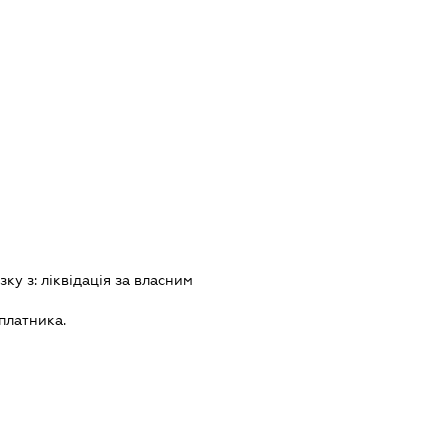
зку з:
лiквiдацiя за власним
платника.