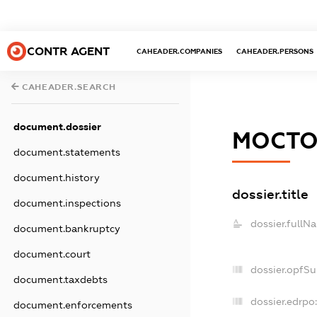
CONTR AGENT
CAHEADER.COMPANIES
CAHEADER.PERSONS
CAHEADER.SEARCH
document.dossier
МОСТО
document.statements
document.history
dossier.title
document.inspections
dossier.fullN
document.bankruptcy
document.court
dossier.opfS
document.taxdebts
dossier.edrpo
document.enforcements