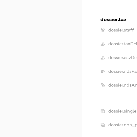
dossier.tax
dossier.staff
dossier.taxDe
dossier.esvDe
dossier.ndsPa
dossier.ndsA
dossier.singl
dossier.non_p