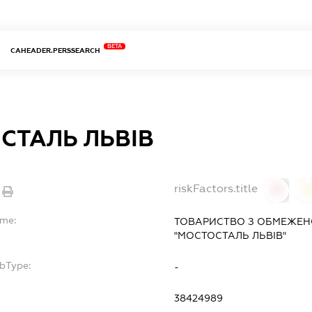
BETA
CAHEADER.PERSSEARCH
СТАЛЬ ЛЬВІВ
riskFactors.title
0
ame:
ТОВАРИСТВО З ОБМЕЖЕН
"МОСТОСТАЛЬ ЛЬВІВ"
ubType:
-
:
38424989