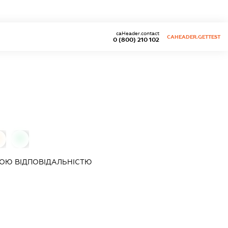
caHeader.contact
CAHEADER.GETTEST
0 (800) 210 102
0
0
ОЮ ВІДПОВІДАЛЬНІСТЮ