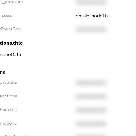
et_dotation
XXXXXXXXXX
_akciz
dossier.notInList
axPayerReg
XXXXXXXXXX
tions.title
ons.noData
ons
anctions
XXXXXXXXXX
anctions
XXXXXXXXXX
lackList
XXXXXXXXXX
anctions
XXXXXXXXXX