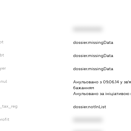
XXXXXXXXXX
bt
dossier.missingData
bt
dossier.missingData
yer
dossier.missingData
nnul
Анульовано з 09.06.14 у зв'я
бажанням
Анульовано за iнiцiативою 
e_tax_reg
dossier.notInList
rofit
XXXXXXXXXX