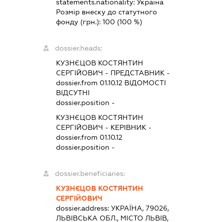
statements.nationality:
Україна
Розмір внеску до статутного
фонду (грн.):
100
(100 %)
dossier.heads:
КУЗНЄЦОВ КОСТЯНТИН
СЕРГІЙОВИЧ
-
ПРЕДСТАВНИК
-
dossier.from 01.10.12
ВІДОМОСТІ
ВІДСУТНІ
dossier.position -
КУЗНЄЦОВ КОСТЯНТИН
СЕРГІЙОВИЧ
-
КЕРІВНИК
-
dossier.from 01.10.12
dossier.position -
dossier.beneficiaries:
КУЗНЄЦОВ КОСТЯНТИН
СЕРГІЙОВИЧ
dossier.address:
УКРАЇНА, 79026,
ЛЬВІВСЬКА ОБЛ., МІСТО ЛЬВІВ,