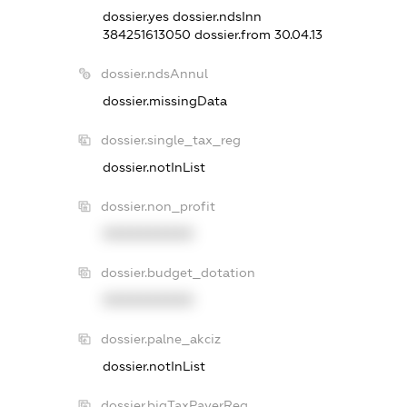
dossier.yes
dossier.ndsInn
384251613050
dossier.from 30.04.13
dossier.ndsAnnul
dossier.missingData
dossier.single_tax_reg
dossier.notInList
dossier.non_profit
XXXXXXXXXX
dossier.budget_dotation
XXXXXXXXXX
dossier.palne_akciz
dossier.notInList
dossier.bigTaxPayerReg