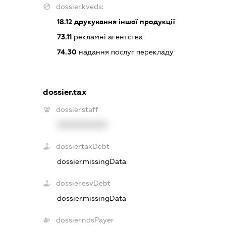
dossier.kveds:
18.12
друкування іншої продукції
73.11
рекламні агентства
74.30
надання послуг перекладу
dossier.tax
dossier.staff
XXXXXXXXXX
dossier.taxDebt
dossier.missingData
dossier.esvDebt
dossier.missingData
dossier.ndsPayer