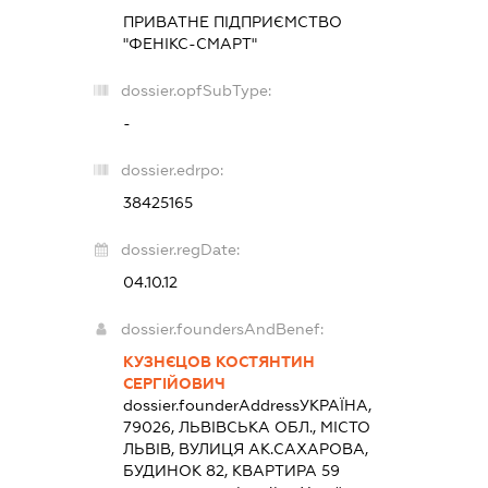
ПРИВАТНЕ ПІДПРИЄМСТВО
"ФЕНІКС-СМАРТ"
dossier.opfSubType:
-
dossier.edrpo:
38425165
dossier.regDate:
04.10.12
dossier.foundersAndBenef:
КУЗНЄЦОВ КОСТЯНТИН
СЕРГІЙОВИЧ
dossier.founderAddress
УКРАЇНА,
79026, ЛЬВІВСЬКА ОБЛ., МІСТО
ЛЬВІВ, ВУЛИЦЯ АК.САХАРОВА,
БУДИНОК 82, КВАРТИРА 59