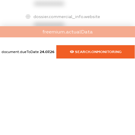
XXXXXXXXXX
dossier.commercial_info.website
XXXXXXXXXX
freemium.actualData
dossier.commercial_info.activity
XXXXXXXXXX
document.dueToDate
24.07.26
SEARCH.ONMONITORING
freemium.exampleText_1
freemium.exampleText_2
freemium.anonymousPerSearch2
FREEMIUM.DETAILS
FREEMIUM.REGISTER