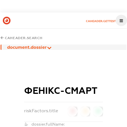
CAHEADER.GETTEST
CAHEADER.SEARCH
document.dossier
ФЕНІКС-СМАРТ
riskFactors.title
0
0
0
dossier.fullName: