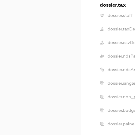
dossier.tax
dossier.staff
dossier.taxD
dossier.esvD
dossier.ndsP
dossier.ndsA
dossier.sing
dossier.non_
dossier.budg
dossier.palne