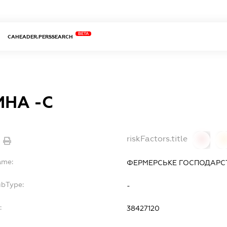
BETA
CAHEADER.PERSSEARCH
НА -С
riskFactors.title
0
ame:
ФЕРМЕРСЬКЕ ГОСПОДАРСТ
ubType:
-
:
38427120