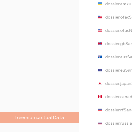
dossier.amku
dossier.ofac
dossier.ofa
dossier.gbSa
dossier.ausS
dossier.euSa
dossier.japa
dossier.cana
dossier.rfSan
freemium.actualData
dossier.russi