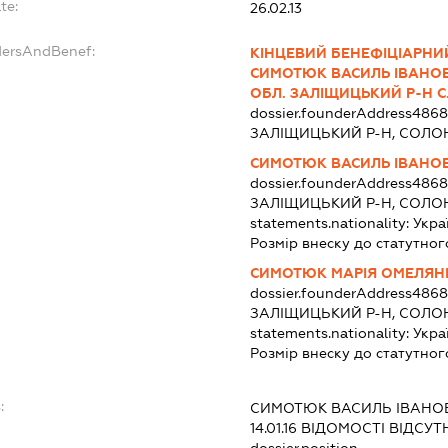
te:
26.02.13
dersAndBenef:
КІНЦЕВИЙ БЕНЕФІЦІАРНИ
СИМОТЮК ВАСИЛЬ ІВАНОВИ
ОБЛ. ЗАЛІЩИЦЬКИЙ Р-Н 
dossier.founderAddress
4868
ЗАЛІЩИЦЬКИЙ Р-Н, СОЛО
СИМОТЮК ВАСИЛЬ ІВАНО
dossier.founderAddress
4868
ЗАЛІЩИЦЬКИЙ Р-Н, СОЛО
statements.nationality:
Укра
Розмір внеску до статутног
СИМОТЮК МАРІЯ ОМЕЛЯН
dossier.founderAddress
4868
ЗАЛІЩИЦЬКИЙ Р-Н, СОЛО
statements.nationality:
Укра
Розмір внеску до статутног
:
СИМОТЮК ВАСИЛЬ ІВАНО
14.01.16
ВІДОМОСТІ ВІДСУТ