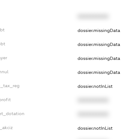
XXXXXXXXXX
ebt
dossier.missingData
ebt
dossier.missingData
ayer
dossier.missingData
nnul
dossier.missingData
le_tax_reg
dossier.notInList
profit
XXXXXXXXXX
et_dotation
XXXXXXXXXX
_akciz
dossier.notInList