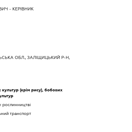
ВИЧ
-
КЕРІВНИК
ЛЬСЬКА ОБЛ., ЗАЛІЩИЦЬКИЙ Р-Н,
культур (крім рису), бобових
культур
у рослинництві
ьний транспорт