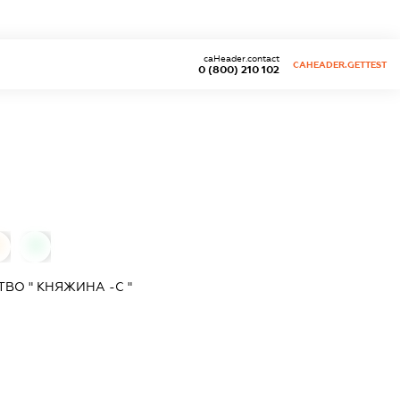
caHeader.contact
CAHEADER.GETTEST
0 (800) 210 102
0
0
ВО " КНЯЖИНА -С "