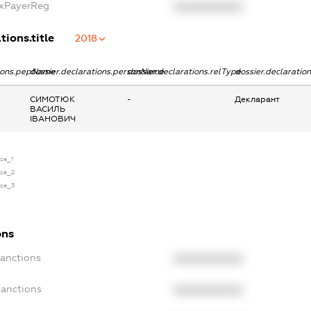
axPayerReg
XXXXXXXXXX
tions.title
2018
tions.pepName
dossier.declarations.personName
dossier.declarations.relType
dossier.declaratio
СИМОТЮК
-
Декларант
ВАСИЛЬ
ІВАНОВИЧ
nse_1
nse_2
nse_3
ons
Sanctions
XXXXXXXXXX
Sanctions
XXXXXXXXXX