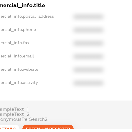
ercial_info.title
ercial_info.postal_address
XXXXXXXXXX
ercial_info.phone
XXXXXXXXXX
ercial_info.fax
XXXXXXXXXX
ercial_info.email
XXXXXXXXXX
ercial_info.website
XXXXXXXXXX
rcial_info.activity
XXXXXXXXXX
xampleText_1
xampleText_2
nonymousPerSearch2
DETAILS
FREEMIUM.REGISTER