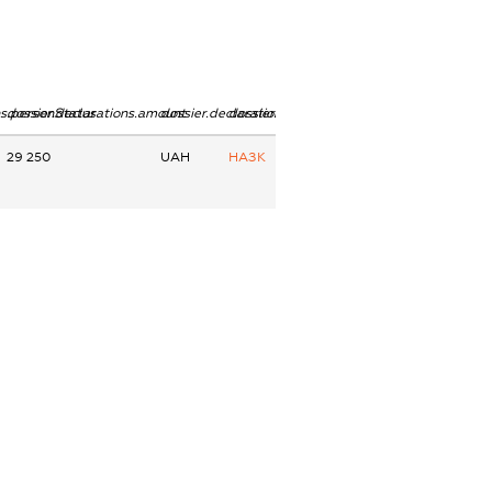
ns.personStatus
dossier.declarations.amount
dossier.declarations.currency
dossier.declarations.source
29 250
UAH
НАЗК