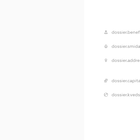
dossier.benefi
dossier.smida
dossier.addre
dossier.capita
dossier.kveds