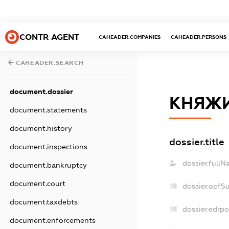
CONTR AGENT
CAHEADER.COMPANIES
CAHEADER.PERSONS
CAHEADER.SEARCH
document.dossier
КНЯЖИ
document.statements
document.history
dossier.title
document.inspections
dossier.fullN
document.bankruptcy
document.court
dossier.opfS
document.taxdebts
dossier.edrpo
document.enforcements