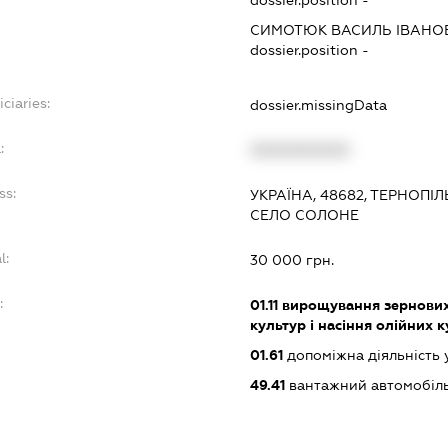
dossier.position -
СИМОТЮК ВАСИЛЬ ІВАНО
dossier.position -
ciaries:
dossier.missingData
:
XXXXXXXXXX
ss:
УКРАЇНА, 48682, ТЕРНОПІ
СЕЛО СОЛОНЕ
l:
30 000 грн.
:
01.11
вирощування зернових 
культур і насіння олійних 
01.61
допоміжна діяльність 
49.41
вантажний автомобіл