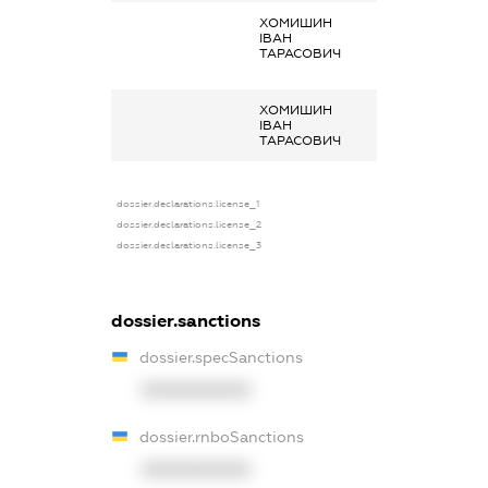
ХОМИШИН
Кінцевий
ІВАН
бенефіціарний
ТАРАСОВИЧ
власник
(контролер)
ХОМИШИН
-
ІВАН
ТАРАСОВИЧ
dossier.declarations.license_1
dossier.declarations.license_2
dossier.declarations.license_3
dossier.sanctions
dossier.specSanctions
XXXXXXXXXX
dossier.rnboSanctions
XXXXXXXXXX