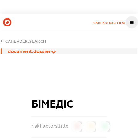
CAHEADER.GETTEST
CAHEADER.SEARCH
document.dossier
БІМЕДІС
riskFactors.title
0
0
0