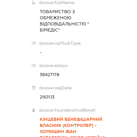
dossier.fullName:
ТОВАРИСТВО З
ОБМЕЖЕНОЮ
ВІДПОВІДАЛЬНІСТЮ "
БІМЕДІС"
dossier.opfSubType:
-
dossier.edrpo:
38427178
dossier.regDate:
29.01.13
dossier.foundersAndBenef:
КІНЦЕВИЙ БЕНЕФІЦІАРНИЙ
ВЛАСНИК (КОНТРОЛЕР) -
ХОМИШИН ІВАН