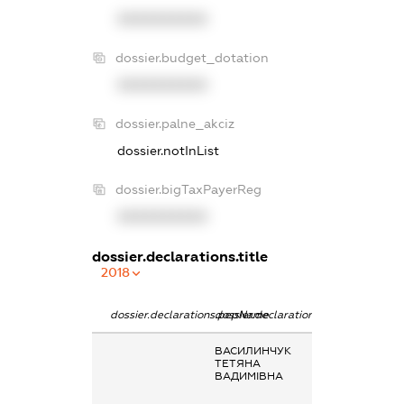
XXXXXXXXXX
dossier.budget_dotation
XXXXXXXXXX
dossier.palne_akciz
dossier.notInList
dossier.bigTaxPayerReg
XXXXXXXXXX
dossier.declarations.title
2018
dossier.declarations.pepName
dossier.declarations.personName
dossier.declarat
ВАСИЛИНЧУК
Заробітна плат
ТЕТЯНА
отримана за
ВАДИМІВНА
основним місце
роботи