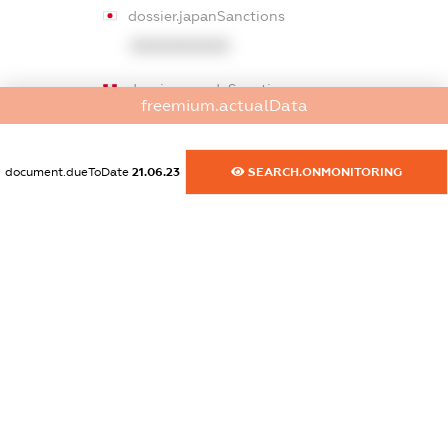
dossier.japanSanctions
XXXXXXXXXX
dossier.canadaSanctions
freemium.actualData
XXXXXXXXXX
dossier.rfSanctions
document.dueToDate
21.06.23
SEARCH.ONMONITORING
XXXXXXXXXX
dossier.russian_reg_title
XXXXXXXXXX
dossier.commercial_info.title
dossier.commercial_info.postal_address
XXXXXXXXXX
dossier.commercial_info.phone
XXXXXXXXXX