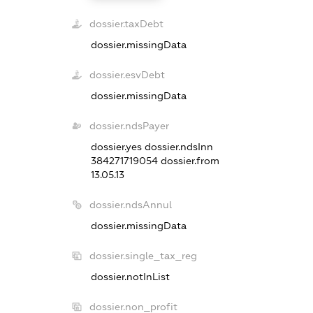
dossier.taxDebt
dossier.missingData
dossier.esvDebt
dossier.missingData
dossier.ndsPayer
dossier.yes
dossier.ndsInn
384271719054
dossier.from
13.05.13
dossier.ndsAnnul
dossier.missingData
dossier.single_tax_reg
dossier.notInList
dossier.non_profit