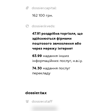
dossier.capital:
162 100 грн.
dossier.kveds:
47.91
роздрібна торгівля, що
здійснюється фірмами
поштового замовлення або
через мережу інтернет
63.99
надання інших
інформаційних послуг, н.в.і.у.
74.30
надання послуг
перекладу
dossier.tax
dossier.staff
XXXXXXXXXX