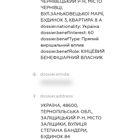
ЧЕРНІВЕЦЬКИЙ Р-Н, МІСТО
ЧЕРНІВЦІ,
ВУЛ.ЗАНЬКОВЕЦЬКОЇ МАРІЇ,
БУДИНОК 3, КВАРТИРА 8 А
dossier.nationality:
Україна
dossier.benefInterest:
60
dossier.benefType:
Прямий
вирішальний вплив
dossier.benefRole:
КІНЦЕВИЙ
БЕНЕФІЦІАРНИЙ ВЛАСНИК
dossier.smida:
XXXXXXXXXX
dossier.address:
УКРАЇНА, 48600,
ТЕРНОПІЛЬСЬКА ОБЛ.,
ЗАЛІЩИЦЬКИЙ Р-Н, МІСТО
ЗАЛІЩИКИ, ВУЛИЦЯ
СТЕПАНА БАНДЕРИ,
БУДИНОК 84