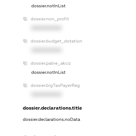
dossier.notInList
dossier.non_profit
XXXXXXXXXX
dossier.budget_dotation
XXXXXXXXXX
dossier.palne_akciz
dossier.notInList
dossier.bigTaxPayerReg
XXXXXXXXXX
dossier.declarations.title
dossier.declarations.noData