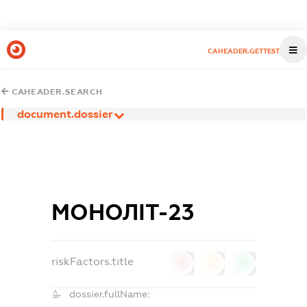
CAHEADER.GETTEST
CAHEADER.SEARCH
document.dossier
МОНОЛІТ-23
riskFactors.title
0
0
0
dossier.fullName: