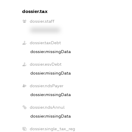
dossier.tax
dossier.staff
XXXXXXXXXX
dossier.taxDebt
dossier.missingData
dossier.esvDebt
dossier.missingData
dossier.ndsPayer
dossier.missingData
dossier.ndsAnnul
dossier.missingData
dossier.single_tax_reg