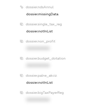
dossier.ndsAnnul
dossier.missingData
dossier.single_tax_reg
dossier.notInList
dossier.non_profit
XXXXXXXXXX
dossier.budget_dotation
XXXXXXXXXX
dossier.palne_akciz
dossier.notInList
dossier.bigTaxPayerReg
XXXXXXXXXX