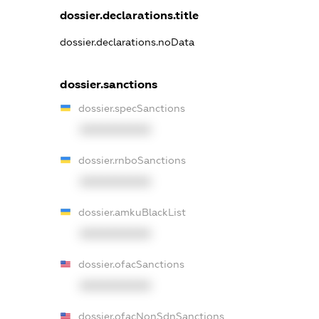
dossier.declarations.title
dossier.declarations.noData
dossier.sanctions
dossier.specSanctions
XXXXXXXXXX
dossier.rnboSanctions
XXXXXXXXXX
dossier.amkuBlackList
XXXXXXXXXX
dossier.ofacSanctions
XXXXXXXXXX
dossier.ofacNonSdnSanctions