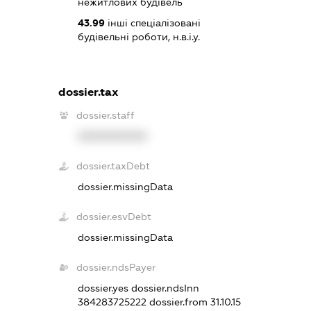
нежитлових будівель
43.99
інші спеціалізовані
будівельні роботи, н.в.і.у.
dossier.tax
dossier.staff
XXXXXXXXXX
dossier.taxDebt
dossier.missingData
dossier.esvDebt
dossier.missingData
dossier.ndsPayer
dossier.yes
dossier.ndsInn
384283725222
dossier.from 31.10.15