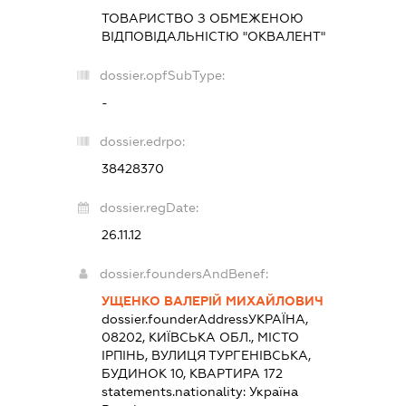
ТОВАРИСТВО З ОБМЕЖЕНОЮ
ВІДПОВІДАЛЬНІСТЮ "ОКВАЛЕНТ"
dossier.opfSubType:
-
dossier.edrpo:
38428370
dossier.regDate:
26.11.12
dossier.foundersAndBenef:
УЩЕНКО ВАЛЕРІЙ МИХАЙЛОВИЧ
dossier.founderAddress
УКРАЇНА,
08202, КИЇВСЬКА ОБЛ., МІСТО
ІРПІНЬ, ВУЛИЦЯ ТУРГЕНІВСЬКА,
БУДИНОК 10, КВАРТИРА 172
statements.nationality:
Україна