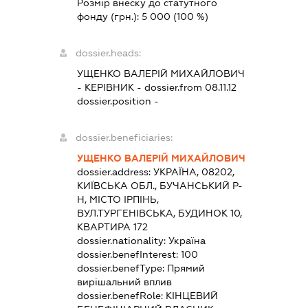
Розмір внеску до статутного
фонду (грн.):
5 000
(100 %)
dossier.heads:
УЩЕНКО ВАЛЕРІЙ МИХАЙЛОВИЧ
-
КЕРІВНИК
- dossier.from 08.11.12
dossier.position -
dossier.beneficiaries:
УЩЕНКО ВАЛЕРІЙ МИХАЙЛОВИЧ
dossier.address:
УКРАЇНА, 08202,
КИЇВСЬКА ОБЛ., БУЧАНСЬКИЙ Р-
Н, МІСТО ІРПІНЬ,
ВУЛ.ТУРГЕНІВСЬКА, БУДИНОК 10,
КВАРТИРА 172
dossier.nationality:
Україна
dossier.benefInterest:
100
dossier.benefType:
Прямий
вирішальний вплив
dossier.benefRole:
КІНЦЕВИЙ