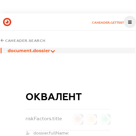
CAHEADER.GETTEST
CAHEADER.SEARCH
document.dossier
ОКВАЛЕНТ
riskFactors.title
0
0
0
dossier.fullName: