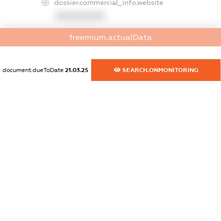
dossier.commercial_info.website
XXXXXXXXXX
dossier.commercial_info.activity
freemium.actualData
XXXXXXXXXX
document.dueToDate
21.03.25
SEARCH.ONMONITORING
freemium.exampleText_1
freemium.exampleText_2
freemium.anonymousPerSearch2
FREEMIUM.DETAILS
FREEMIUM.REGISTER