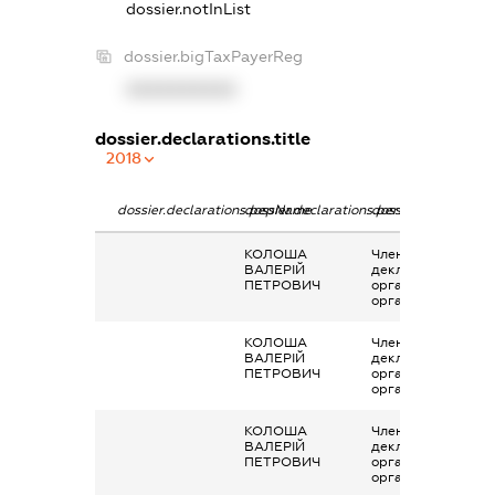
dossier.notInList
dossier.bigTaxPayerReg
XXXXXXXXXX
dossier.declarations.title
2018
dossier.declarations.pepName
dossier.declarations.personName
dossier.declaration
КОЛОША
Членство суб’єкта
ВАЛЕРІЙ
декларування в
ПЕТРОВИЧ
організаціях та їх
органах
КОЛОША
Членство суб’єкта
ВАЛЕРІЙ
декларування в
ПЕТРОВИЧ
організаціях та їх
органах
КОЛОША
Членство суб’єкта
ВАЛЕРІЙ
декларування в
ПЕТРОВИЧ
організаціях та їх
органах