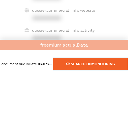
dossier.commercial_info.website
XXXXXXXXXX
dossier.commercial_info.activity
XXXXXXXXXX
freemium.actualData
freemium.exampleText_1
document.dueToDate
03.07.25
SEARCH.ONMONITORING
freemium.exampleText_2
freemium.anonymousPerSearch2
FREEMIUM.DETAILS
FREEMIUM.REGISTER