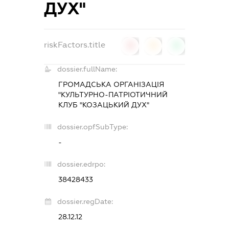
ДУХ"
riskFactors.title
0
0
0
dossier.fullName:
ГРОМАДСЬКА ОРГАНІЗАЦІЯ
"КУЛЬТУРНО-ПАТРІОТИЧНИЙ
КЛУБ "КОЗАЦЬКИЙ ДУХ"
dossier.opfSubType:
-
dossier.edrpo:
38428433
dossier.regDate:
28.12.12