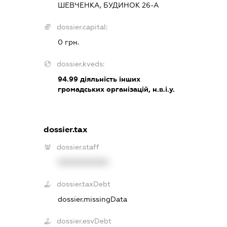
ШЕВЧЕНКА, БУДИНОК 26-А
dossier.capital:
0 грн.
dossier.kveds:
94.99
діяльність інших
громадських організацій, н.в.і.у.
dossier.tax
dossier.staff
XXXXXXXXXX
dossier.taxDebt
dossier.missingData
dossier.esvDebt