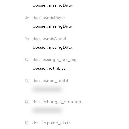
dossier.missingData
dossier.ndsPayer
dossier.missingData
dossier.ndsAnnul
dossier.missingData
dossier.single_tax_reg
dossier.notInList
dossier.non_profit
XXXXXXXXXX
dossier.budget_dotation
XXXXXXXXXX
dossier.palne_akciz