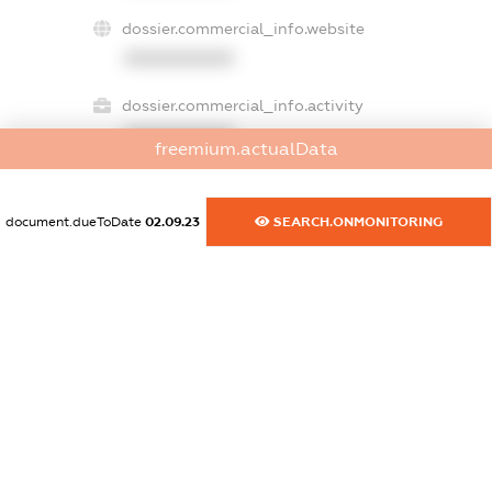
dossier.commercial_info.website
XXXXXXXXXX
dossier.commercial_info.activity
XXXXXXXXXX
freemium.actualData
document.dueToDate
02.09.23
SEARCH.ONMONITORING
freemium.exampleText_1
freemium.exampleText_2
freemium.anonymousPerSearch2
FREEMIUM.DETAILS
FREEMIUM.REGISTER