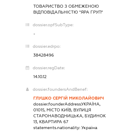
ТОВАРИСТВО З ОБМЕЖЕНОЮ
ВІДПОВІДАЛЬНІСТЮ "ЯРА ГРУП"
dossier.opfSubType:
-
dossier.edrpo:
38428496
dossier.regDate:
14.10.12
dossier.foundersAndBenef:
ГЛУШКО СЕРГІЙ МИКОЛАЙОВИЧ
dossier.founderAddress
УКРАЇНА,
01015, МІСТО КИЇВ, ВУЛИЦЯ
СТАРОНАВОДНИЦЬКА, БУДИНОК
13, КВАРТИРА 67
statements.nationality:
Україна