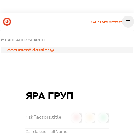
CAHEADER.GETTEST
CAHEADER.SEARCH
document.dossier
ЯРА ГРУП
riskFactors.title
0
0
0
dossier.fullName: