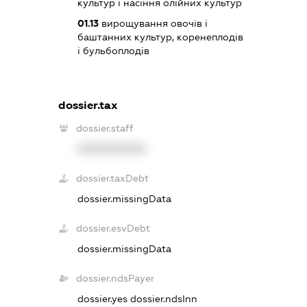
культур і насіння олійних культур
01.13
вирощування овочів і
баштанних культур, коренеплодів
і бульбоплодів
dossier.tax
dossier.staff
XXXXXXXXXX
dossier.taxDebt
dossier.missingData
dossier.esvDebt
dossier.missingData
dossier.ndsPayer
dossier.yes
dossier.ndsInn