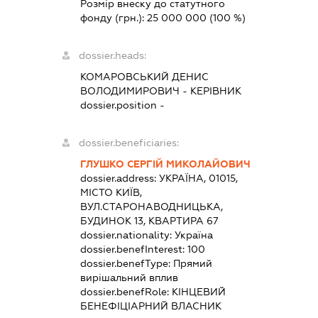
Розмір внеску до статутного
фонду (грн.):
25 000 000
(100 %)
dossier.heads:
КОМАРОВСЬКИЙ ДЕНИС
ВОЛОДИМИРОВИЧ
-
КЕРІВНИК
dossier.position -
dossier.beneficiaries:
ГЛУШКО СЕРГІЙ МИКОЛАЙОВИЧ
dossier.address:
УКРАЇНА, 01015,
МІСТО КИЇВ,
ВУЛ.СТАРОНАВОДНИЦЬКА,
БУДИНОК 13, КВАРТИРА 67
dossier.nationality:
Україна
dossier.benefInterest:
100
dossier.benefType:
Прямий
вирішальний вплив
dossier.benefRole:
КІНЦЕВИЙ
БЕНЕФІЦІАРНИЙ ВЛАСНИК