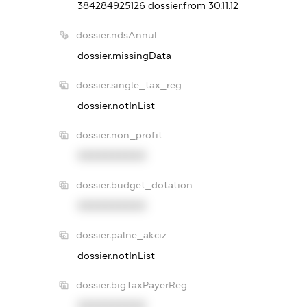
384284925126
dossier.from 30.11.12
dossier.ndsAnnul
dossier.missingData
dossier.single_tax_reg
dossier.notInList
dossier.non_profit
XXXXXXXXXX
dossier.budget_dotation
XXXXXXXXXX
dossier.palne_akciz
dossier.notInList
dossier.bigTaxPayerReg
XXXXXXXXXX