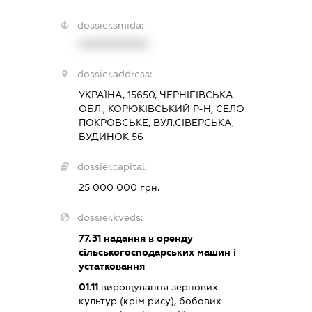
dossier.smida:
XXXXXXXXXX
dossier.address:
УКРАЇНА, 15650, ЧЕРНІГІВСЬКА
ОБЛ., КОРЮКІВСЬКИЙ Р-Н, СЕЛО
ПОКРОВСЬКЕ, ВУЛ.СІВЕРСЬКА,
БУДИНОК 56
dossier.capital:
25 000 000 грн.
dossier.kveds:
77.31
надання в оренду
сільськогосподарських машин і
устатковання
01.11
вирощування зернових
культур (крім рису), бобових