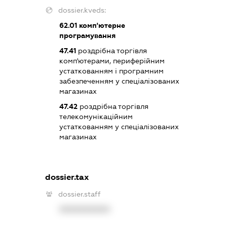
dossier.kveds:
62.01
комп'ютерне
програмування
47.41
роздрібна торгівля
комп'ютерами, периферійним
устаткованням і програмним
забезпеченням у спеціалізованих
магазинах
47.42
роздрібна торгівля
телекомунікаційним
устаткованням у спеціалізованих
магазинах
dossier.tax
dossier.staff
XXXXXXXXXX