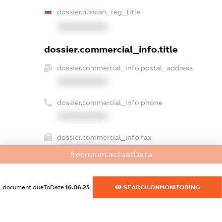
dossier.russian_reg_title
XXXXXXXXXX
dossier.commercial_info.title
dossier.commercial_info.postal_address
XXXXXXXXXX
dossier.commercial_info.phone
XXXXXXXXXX
dossier.commercial_info.fax
XXXXXXXXXX
freemium.actualData
dossier.commercial_info.email
XXXXXXXXXX
document.dueToDate
16.06.25
SEARCH.ONMONITORING
dossier.commercial_info.website
XXXXXXXXXX