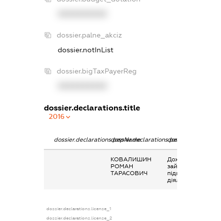
XXXXXXXXXX
dossier.palne_akciz
dossier.notInList
dossier.bigTaxPayerReg
XXXXXXXXXX
dossier.declarations.title
2016
dossier.declarations.pepName
dossier.declarations.personName
dossier.declaratio
КОВАЛИШИН
Дохід від
РОМАН
зайняття
ТАРАСОВИЧ
підприємницькою
діяльністю
dossier.declarations.license_1
dossier.declarations.license_2