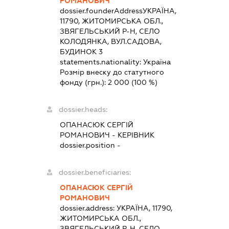
РОМАНОВИЧ
dossier.founderAddress
УКРАЇНА,
11790, ЖИТОМИРСЬКА ОБЛ.,
ЗВЯГЕЛЬСЬКИЙ Р-Н, СЕЛО
КОЛОДЯНКА, ВУЛ.САДОВА,
БУДИНОК 3
statements.nationality:
Україна
Розмір внеску до статутного
фонду (грн.):
2 000
(100 %)
dossier.heads:
ОПАНАСЮК СЕРГІЙ
РОМАНОВИЧ
-
КЕРІВНИК
dossier.position -
dossier.beneficiaries:
ОПАНАСЮК СЕРГІЙ
РОМАНОВИЧ
dossier.address:
УКРАЇНА, 11790,
ЖИТОМИРСЬКА ОБЛ.,
ЗВЯГЕЛЬСЬКИЙ Р-Н, СЕЛО