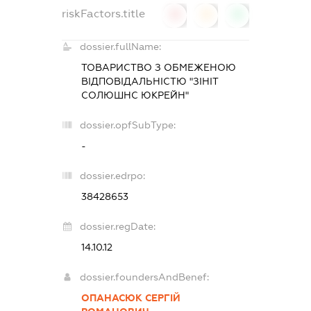
riskFactors.title
0
0
0
dossier.fullName:
ТОВАРИСТВО З ОБМЕЖЕНОЮ
ВІДПОВІДАЛЬНІСТЮ "ЗІНІТ
СОЛЮШНС ЮКРЕЙН"
dossier.opfSubType:
-
dossier.edrpo:
38428653
dossier.regDate:
14.10.12
dossier.foundersAndBenef:
ОПАНАСЮК СЕРГІЙ