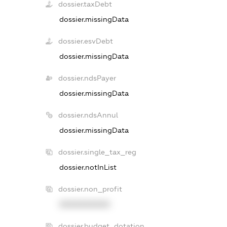
dossier.taxDebt
dossier.missingData
dossier.esvDebt
dossier.missingData
dossier.ndsPayer
dossier.missingData
dossier.ndsAnnul
dossier.missingData
dossier.single_tax_reg
dossier.notInList
dossier.non_profit
XXXXXXXXXX
dossier.budget_dotation