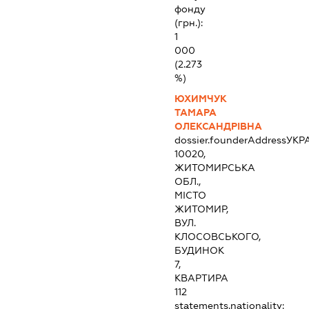
фонду
(грн.):
1
000
(2.273
%)
ЮХИМЧУК
ТАМАРА
ОЛЕКСАНДРІВНА
dossier.founderAddress
УКР
10020,
ЖИТОМИРСЬКА
ОБЛ.,
МІСТО
ЖИТОМИР,
ВУЛ.
КЛОСОВСЬКОГО,
БУДИНОК
7,
КВАРТИРА
112
statements.nationality: