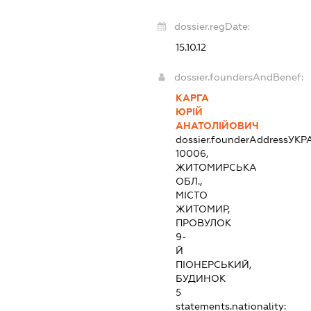
dossier.regDate:
15.10.12
dossier.foundersAndBenef:
КАРГА
ЮРІЙ
АНАТОЛІЙОВИЧ
dossier.founderAddress
УКР
10006,
ЖИТОМИРСЬКА
ОБЛ.,
МІСТО
ЖИТОМИР,
ПРОВУЛОК
9-
Й
ПІОНЕРСЬКИЙ,
БУДИНОК
5
statements.nationality: