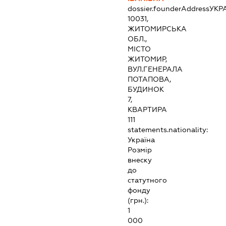
dossier.founderAddress
УКР
10031,
ЖИТОМИРСЬКА
ОБЛ.,
МІСТО
ЖИТОМИР,
ВУЛ.ГЕНЕРАЛА
ПОТАПОВА,
БУДИНОК
7,
КВАРТИРА
111
statements.nationality:
Україна
Розмір
внеску
до
статутного
фонду
(грн.):
1
000