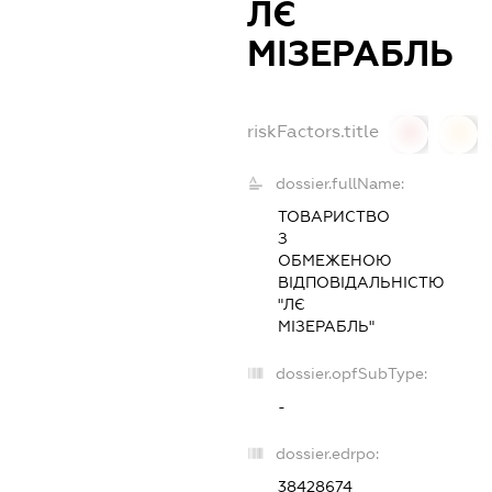
ЛЄ
МІЗЕРАБЛЬ
riskFactors.title
0
0
dossier.fullName:
ТОВАРИСТВО
З
ОБМЕЖЕНОЮ
ВІДПОВІДАЛЬНІСТЮ
"ЛЄ
МІЗЕРАБЛЬ"
dossier.opfSubType:
-
dossier.edrpo:
38428674