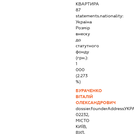
КВАРТИРА
87
statements.nationality:
Україна
Розмір
внеску
до
статутного
фонду
(грн.):
1
000
(2.273
%)
БУРАЧЕНКО
ВІТАЛІЙ
ОЛЕКСАНДРОВИЧ
dossier.founderAddress
УКР
02232,
МІСТО
КИЇВ,
ВУЛ.