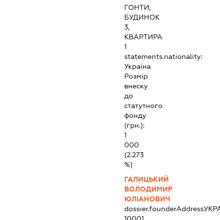
ГОНТИ,
БУДИНОК
3,
КВАРТИРА
1
statements.nationality:
Україна
Розмір
внеску
до
статутного
фонду
(грн.):
1
000
(2.273
%)
ГАЛИЦЬКИЙ
ВОЛОДИМИР
ЮЛІАНОВИЧ
dossier.founderAddress
УКР
10001,