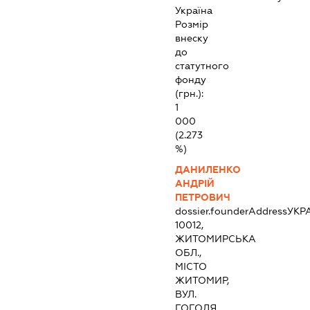
Україна
Розмір
внеску
до
статутного
фонду
(грн.):
1
000
(2.273
%)
ДАНИЛЕНКО
АНДРІЙ
ПЕТРОВИЧ
dossier.founderAddress
УКР
10012,
ЖИТОМИРСЬКА
ОБЛ.,
МІСТО
ЖИТОМИР,
ВУЛ.
ГОГОЛЯ,