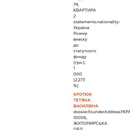
74,
КВАРТИРА
2
statements.nationality:
Україна
Розмір
внеску
до
статутного
фонду
(грн.):
1
000
(2.273
%)
КРОТЮК
ТЕТЯНА
ВАСИЛІВНА
dossier.founderAddress
УКР
10006,
ЖИТОМИРСЬКА
ОБЛ.,