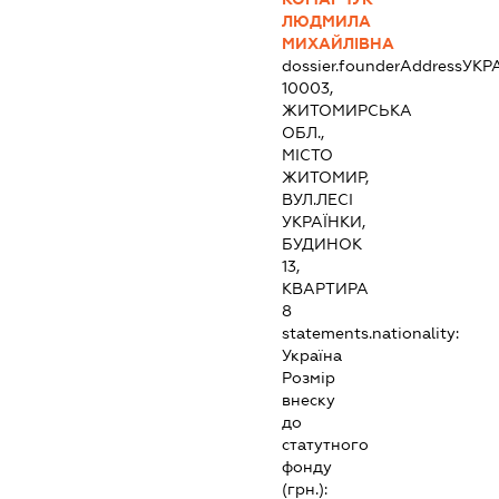
ЛЮДМИЛА
МИХАЙЛІВНА
dossier.founderAddress
УКР
10003,
ЖИТОМИРСЬКА
ОБЛ.,
МІСТО
ЖИТОМИР,
ВУЛ.ЛЕСІ
УКРАЇНКИ,
БУДИНОК
13,
КВАРТИРА
8
statements.nationality:
Україна
Розмір
внеску
до
статутного
фонду
(грн.):