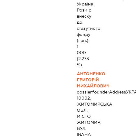
Україна
Розмір
внеску
до
статутного
фонду
(грн.):
1
000
(2.273
%)
АНТОНЕНКО
ГРИГОРІЙ
МИХАЙЛОВИЧ
dossier.founderAddress
УКР
10002,
ЖИТОМИРСЬКА
ОБЛ.,
МІСТО
ЖИТОМИР,
ВУЛ.
ІВАНА