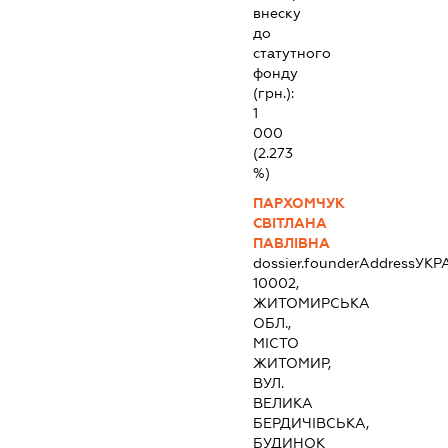
внеску
до
статутного
фонду
(грн.):
1
000
(2.273
%)
ПАРХОМЧУК
СВІТЛАНА
ПАВЛІВНА
dossier.founderAddress
УКР
10002,
ЖИТОМИРСЬКА
ОБЛ.,
МІСТО
ЖИТОМИР,
ВУЛ.
ВЕЛИКА
БЕРДИЧІВСЬКА,
БУДИНОК