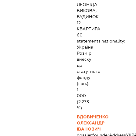
ЛЕОНІДА
БИКОВА,
БУДИНОК
12,
КВАРТИРА
60
statements.nationality:
Україна
Розмір
внеску
до
статутного
фонду
(грн.):
1
000
(2.273
%)
ВДОВИЧЕНКО
ОЛЕКСАНДР
ІВАНОВИЧ
dossier.founderAddress
УКР