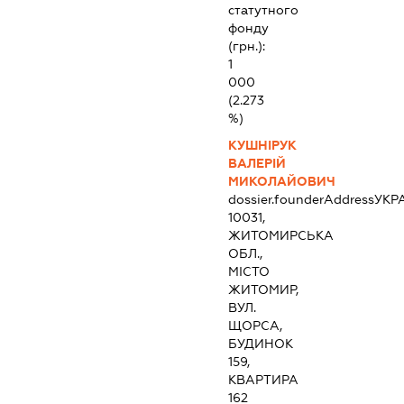
статутного
фонду
(грн.):
1
000
(2.273
%)
КУШНІРУК
ВАЛЕРІЙ
МИКОЛАЙОВИЧ
dossier.founderAddress
УКР
10031,
ЖИТОМИРСЬКА
ОБЛ.,
МІСТО
ЖИТОМИР,
ВУЛ.
ЩОРСА,
БУДИНОК
159,
КВАРТИРА
162