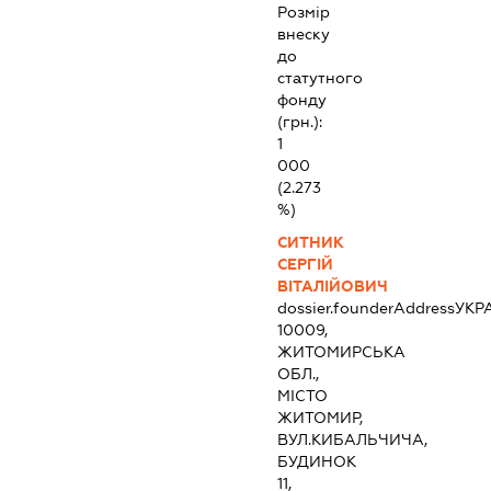
Розмір
внеску
до
статутного
фонду
(грн.):
1
000
(2.273
%)
СИТНИК
СЕРГІЙ
ВІТАЛІЙОВИЧ
dossier.founderAddress
УКР
10009,
ЖИТОМИРСЬКА
ОБЛ.,
МІСТО
ЖИТОМИР,
ВУЛ.КИБАЛЬЧИЧА,
БУДИНОК
11,