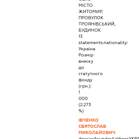
МІСТО
ЖИТОМИР,
ПРОВУЛОК
ТРОЯНІВСЬКИЙ,
БУДИНОК
13
statements.nationality:
Україна
Розмір
внеску
до
статутного
фонду
(грн.):
1
000
(2.273
%)
ІВЧЕНКО
СВЯТОСЛАВ
МИКОЛАЙОВИЧ
dossier.founderAddress
УКР