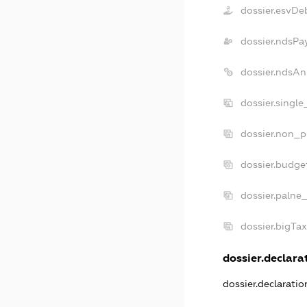
dossier.esvDe
dossier.ndsPa
dossier.ndsAn
dossier.singl
dossier.non_p
dossier.budge
dossier.palne
dossier.bigTa
dossier.declarat
dossier.declarati