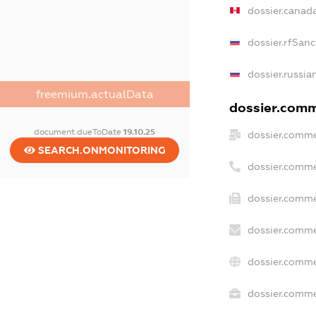
dossier.canad
dossier.rfSanc
dossier.russia
freemium.actualData
dossier.comme
document.dueToDate
19.10.25
dossier.comme
SEARCH.ONMONITORING
dossier.comme
dossier.comme
dossier.comme
dossier.comme
dossier.commer