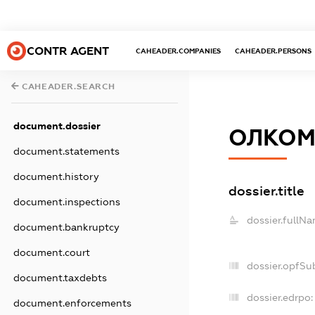
CONTR AGENT
CAHEADER.COMPANIES
CAHEADER.PERSONS
CAHEADER.SEARCH
document.dossier
ОЛКОМ
document.statements
document.history
dossier.title
document.inspections
dossier.fullNa
document.bankruptcy
document.court
dossier.opfSu
document.taxdebts
dossier.edrpo:
document.enforcements