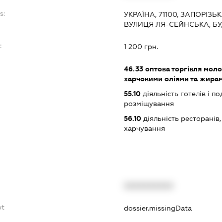
s:
УКРАЇНА, 71100, ЗАПОРІЗЬ
ВУЛИЦЯ ЛЯ-СЕЙНСЬКА, БУ
:
1 200 грн.
46.33
оптова торгівля мол
харчовими оліями та жира
55.10
діяльність готелів і п
розміщування
56.10
діяльність ресторанів
харчування
XXXXXXXXXX
bt
dossier.missingData