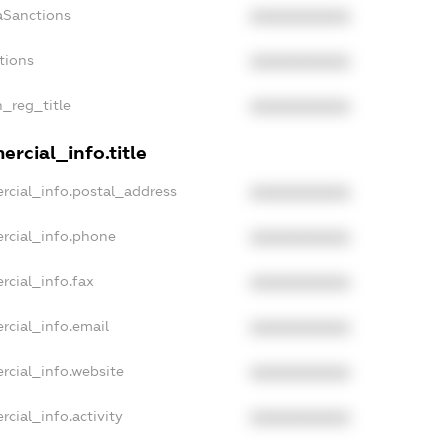
aSanctions
XXXXXXXXXX
tions
XXXXXXXXXX
n_reg_title
XXXXXXXXXX
rcial_info.title
rcial_info.postal_address
XXXXXXXXXX
rcial_info.phone
XXXXXXXXXX
rcial_info.fax
XXXXXXXXXX
rcial_info.email
XXXXXXXXXX
rcial_info.website
XXXXXXXXXX
cial_info.activity
XXXXXXXXXX