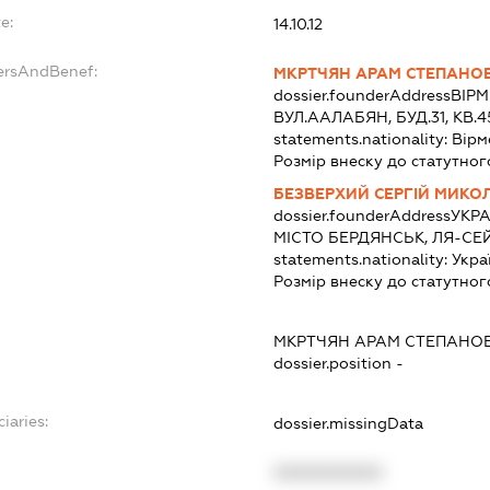
e:
14.10.12
ersAndBenef:
МКРТЧЯН АРАМ СТЕПАНО
dossier.founderAddress
ВІРМ
ВУЛ.ААЛАБЯН, БУД.31, КВ.4
statements.nationality:
Вірм
Розмір внеску до статутног
БЕЗВЕРХИЙ СЕРГІЙ МИК
dossier.founderAddress
УКРА
МІСТО БЕРДЯНСЬК, ЛЯ-СЕЙ
statements.nationality:
Укра
Розмір внеску до статутног
МКРТЧЯН АРАМ СТЕПАНО
dossier.position -
iaries:
dossier.missingData
XXXXXXXXXX