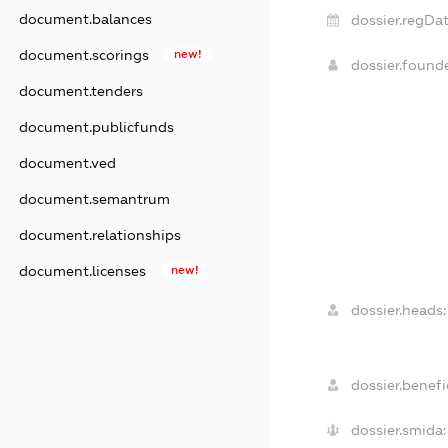
document.balances
dossier.regDat
document.scorings
new!
dossier.found
document.tenders
document.publicfunds
document.ved
document.semantrum
document.relationships
document.licenses
new!
dossier.heads:
dossier.benefic
dossier.smida: