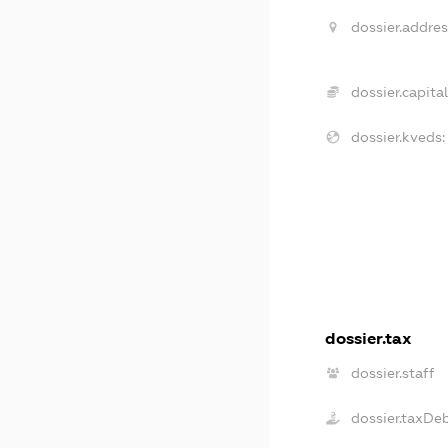
dossier.addres
dossier.capital
dossier.kveds:
dossier.tax
dossier.staff
dossier.taxDe