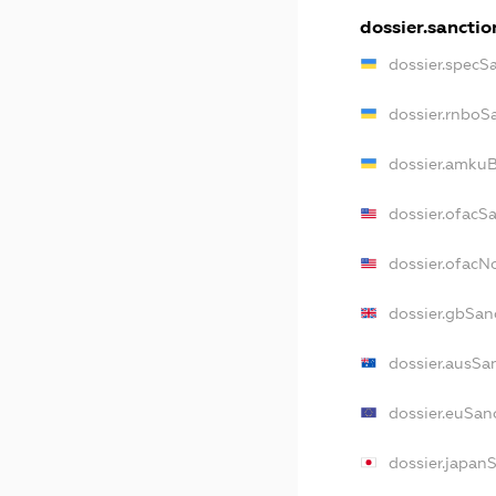
dossier.sanctio
dossier.specS
dossier.rnboS
dossier.amkuB
dossier.ofacS
dossier.ofac
dossier.gbSan
dossier.ausSa
dossier.euSan
dossier.japan