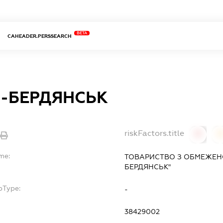
BETA
CAHEADER.PERSSEARCH
-БЕРДЯНСЬК
riskFactors.title
0
me:
ТОВАРИСТВО З ОБМЕЖЕН
БЕРДЯНСЬК"
bType:
-
38429002