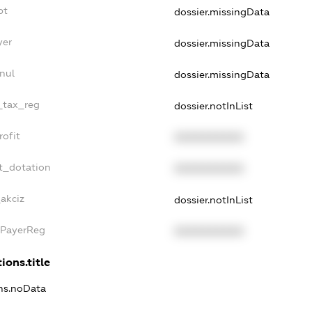
bt
dossier.missingData
yer
dossier.missingData
nul
dossier.missingData
e_tax_reg
dossier.notInList
rofit
XXXXXXXXXX
t_dotation
XXXXXXXXXX
_akciz
dossier.notInList
xPayerReg
XXXXXXXXXX
ions.title
ons.noData