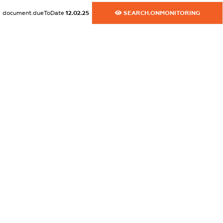
dossier.commercial_info.phone
document.dueToDate
12.02.25
SEARCH.ONMONITORING
XXXXXXXXXX
dossier.commercial_info.fax
XXXXXXXXXX
dossier.commercial_info.email
XXXXXXXXXX
dossier.commercial_info.website
XXXXXXXXXX
dossier.commercial_info.activity
XXXXXXXXXX
freemium.exampleText_1
freemium.exampleText_2
freemium.anonymousPerSearch2