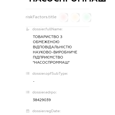
riskFactors.title
0
0
0
dossier.fullName:
ТОВАРИСТВО З
ОБМЕЖЕНОЮ
ВІДПОВІДАЛЬНІСТЮ
НАУКОВО-ВИРОБНИЧЕ
ПІДПРИЄМСТВО
"НАСОСПРОММАШ"
dossier.opfSubType:
-
dossier.edrpo:
38429039
dossier.regDate: