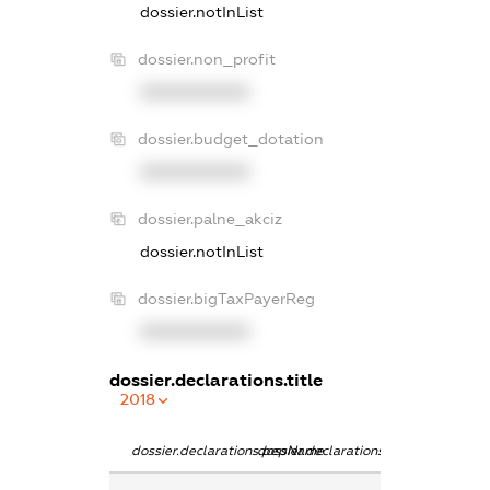
dossier.notInList
dossier.non_profit
XXXXXXXXXX
dossier.budget_dotation
XXXXXXXXXX
dossier.palne_akciz
dossier.notInList
dossier.bigTaxPayerReg
XXXXXXXXXX
dossier.declarations.title
2018
dossier.declarations.pepName
dossier.declarations.personName
dossier.declarat