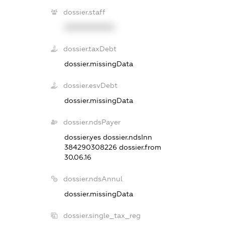
dossier.staff
XXXXXXXXXX
dossier.taxDebt
dossier.missingData
dossier.esvDebt
dossier.missingData
dossier.ndsPayer
dossier.yes
dossier.ndsInn
384290308226
dossier.from
30.06.16
dossier.ndsAnnul
dossier.missingData
dossier.single_tax_reg