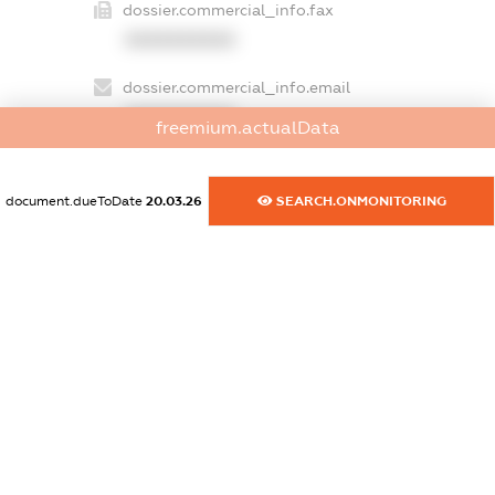
dossier.commercial_info.fax
XXXXXXXXXX
dossier.commercial_info.email
XXXXXXXXXX
freemium.actualData
dossier.commercial_info.website
XXXXXXXXXX
document.dueToDate
20.03.26
SEARCH.ONMONITORING
dossier.commercial_info.activity
XXXXXXXXXX
freemium.exampleText_1
freemium.exampleText_2
freemium.anonymousPerSearch2
FREEMIUM.DETAILS
FREEMIUM.REGISTER