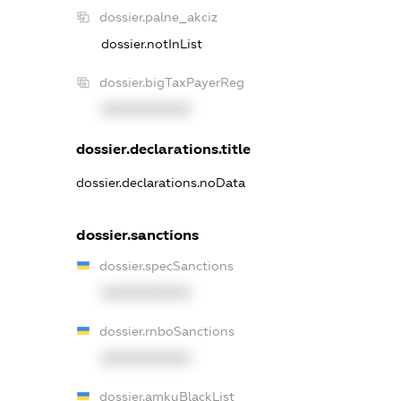
dossier.palne_akciz
dossier.notInList
dossier.bigTaxPayerReg
XXXXXXXXXX
dossier.declarations.title
dossier.declarations.noData
dossier.sanctions
dossier.specSanctions
XXXXXXXXXX
dossier.rnboSanctions
XXXXXXXXXX
dossier.amkuBlackList