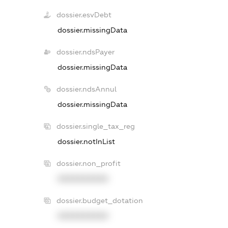
dossier.esvDebt
dossier.missingData
dossier.ndsPayer
dossier.missingData
dossier.ndsAnnul
dossier.missingData
dossier.single_tax_reg
dossier.notInList
dossier.non_profit
XXXXXXXXXX
dossier.budget_dotation
XXXXXXXXXX